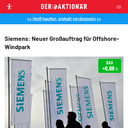
++ Heiß kaufen, eiskalt verdoppeln ++
Siemens: Neuer Großauftrag für Offshore-
Windpark
DAX
+0,69
%