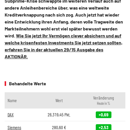
Subprime-Krise schwappte im weiteren Verlauf auch auf
andere Anleihenbereiche über, was eine weltweite
Kreditverknappung nach sich zog. Auch jetzt hat wieder
eine Entwicklung ihren Anfang, deren volle Tragweite den
Markteilnehmern wohl erst viel später bewusst werden
wird.
Wie Sie jetzt Ihr Vermögen clever absichern und auf
welche krisenfesten Investments Sie jetzt setzen sollten,
erfahren Sie in der aktuellen 29/15 Ausgabe des
AKTIONÄR.
Behandelte Werte
Veränderung
Name
Wert
Heute in %
DAX
26.319,45
Pkt.
+0,69
Siemens
280,60
€
+2,53