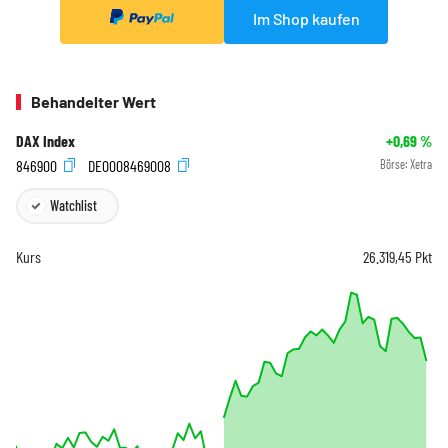
Im Shop kaufen
Behandelter Wert
DAX Index
+0,69
%
846900
DE0008469008
Börse:
Xetra
Watchlist
Kurs
26.319,45
Pkt