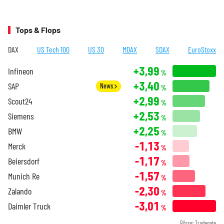
Tops & Flops
DAX
US Tech 100
US 30
MDAX
SDAX
EuroStoxx
+3,99
Infineon
%
+3,40
SAP
News
%
+2,99
Scout24
%
+2,53
Siemens
%
+2,25
BMW
%
-1,13
Merck
%
-1,17
Beiersdorf
%
-1,57
Munich Re
%
-2,30
Zalando
%
-3,01
Daimler Truck
%
Börse: Tradegate