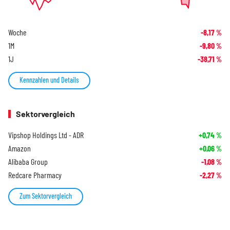
Woche
-8,17
%
1M
-9,80
%
1J
-38,71
%
Kennzahlen und Details
Sektorvergleich
Vipshop Holdings Ltd - ADR
+0,74
%
Amazon
+0,06
%
Alibaba Group
-1,08
%
Redcare Pharmacy
-2,27
%
Zum Sektorvergleich