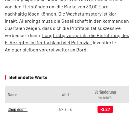
von den Tiefständen um die Marke von 30,00 Euro
nachhaltig lösen können. Die Wachstumsstory ist klar
intakt. Allerdings muss die Gesellschaft in den kommenden
Quartalen zeigen, dass sich die Profitabilität sukzessive
verbessern kann.
Langfristig verspricht die Einführung des
E-Rezeptes in Deutschland viel Potenzial
. Investierte
Anleger bleiben vorerst weiter an Bord.
Behandelte Werte
Veränderung
Name
Wert
Heute in %
Shop Apoth.
62,75
€
-2,27