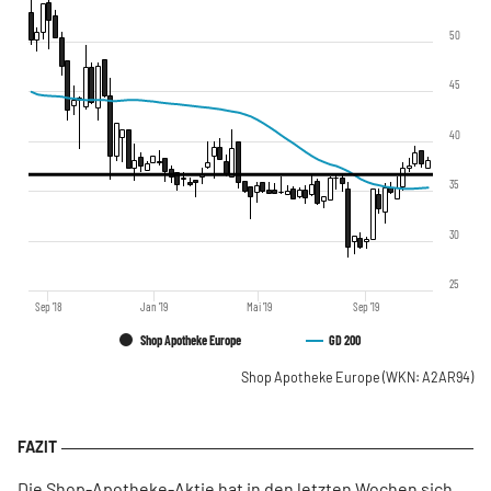
50
45
40
35
30
25
Sep '18
Jan '19
Mai '19
Sep '19
Shop Apotheke Europe
GD 200
Shop Apotheke Europe
(WKN: A2AR94)
Die Shop-Apotheke-Aktie hat in den letzten Wochen sich