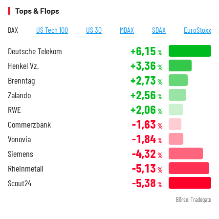
Tops & Flops
DAX
US Tech 100
US 30
MDAX
SDAX
EuroStoxx
+6,15
Deutsche Telekom
%
+3,36
Henkel Vz.
%
+2,73
Brenntag
%
+2,56
Zalando
%
+2,06
RWE
%
-1,63
Commerzbank
%
-1,84
Vonovia
%
-4,32
Siemens
%
-5,13
Rheinmetall
%
-5,38
Scout24
%
Börse: Tradegate