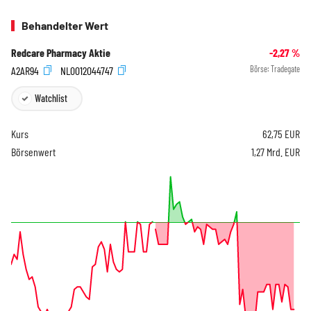
Behandelter Wert
Redcare Pharmacy Aktie
-2,27
%
A2AR94
NL0012044747
Börse:
Tradegate
Watchlist
Kurs
62,75
EUR
Börsenwert
1,27 Mrd. EUR