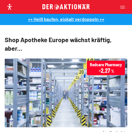
++ Heiß kaufen, eiskalt verdoppeln ++
Shop Apotheke Europe wächst kräftig,
aber...
Redcare Pharmacy
-2,27
%