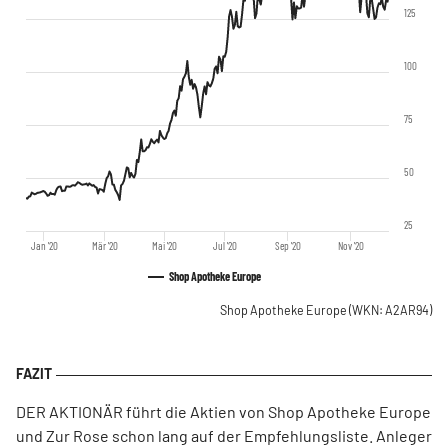
125
100
75
50
25
Jan '20
Mär '20
Mai '20
Jul '20
Sep '20
Nov '20
Shop Apotheke Europe
Shop Apotheke Europe
(WKN: A2AR94)
DER AKTIONÄR führt die Aktien von Shop Apotheke Europe
und Zur Rose schon lang auf der Empfehlungsliste. Anleger