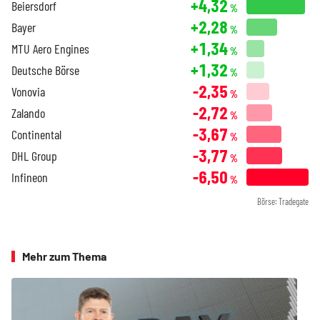
+4,32
Beiersdorf
%
+2,28
Bayer
%
+1,34
MTU Aero Engines
%
+1,32
Deutsche Börse
%
-2,35
Vonovia
%
-2,72
Zalando
%
-3,67
Continental
%
-3,77
DHL Group
%
-6,50
Infineon
%
Börse: Tradegate
Mehr zum Thema