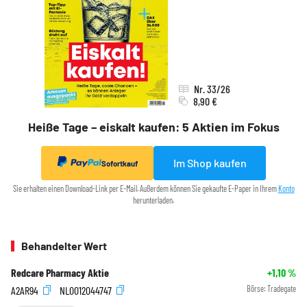
Nr. 33/26
8,90 €
Heiße Tage – eiskalt kaufen: 5 Aktien im Fokus
Im Shop kaufen
Sofortkauf
Sie erhalten einen Download-Link per E-Mail. Außerdem können Sie gekaufte E-Paper in Ihrem
Konto
herunterladen.
Behandelter Wert
Redcare Pharmacy Aktie
+1,10
%
A2AR94
NL0012044747
Börse:
Tradegate