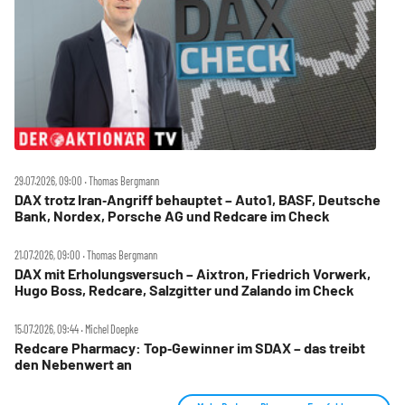
29.07.2026, 09:00 ‧ Thomas Bergmann
DAX trotz Iran‑Angriff behauptet – Auto1, BASF, Deutsche
Bank, Nordex, Porsche AG und Redcare im Check
21.07.2026, 09:00 ‧ Thomas Bergmann
DAX mit Erholungsversuch – Aixtron, Friedrich Vorwerk,
Hugo Boss, Redcare, Salzgitter und Zalando im Check
15.07.2026, 09:44 ‧ Michel Doepke
Redcare Pharmacy: Top‑Gewinner im SDAX – das treibt
den Nebenwert an