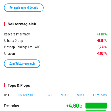
Kennzahlen und Details
Sektorvergleich
Redcare Pharmacy
+1,10
%
Alibaba Group
-0,18
%
Vipshop Holdings Ltd - ADR
-0,74
%
Amazon
-1,97
%
Zum Sektorvergleich
Tops & Flops
DAX
US Tech 100
US 30
MDAX
SDAX
EuroStoxx
+4,60
Fresenius
%