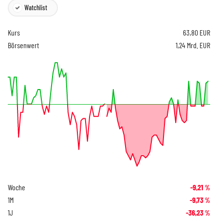
Watchlist
Kurs
63,80
EUR
Börsenwert
1,24 Mrd. EUR
Woche
-9,21
%
1M
-9,73
%
1J
-36,23
%