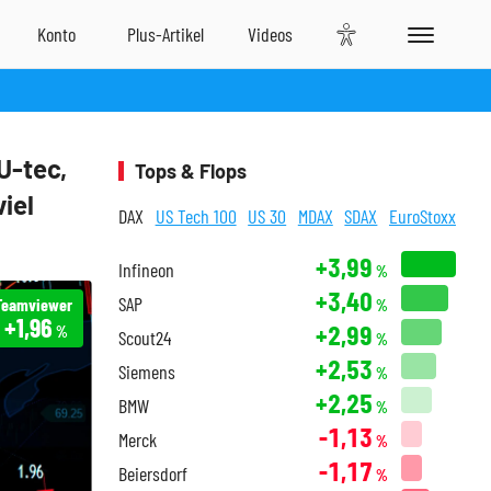
U-tec,
Tops & Flops
iel
DAX
US Tech 100
US 30
MDAX
SDAX
EuroStoxx
+3,99
Infineon
%
+3,40
SAP
Teamviewer
%
+1,96
+2,99
%
Scout24
%
+2,53
Siemens
%
+2,25
BMW
%
-1,13
Merck
%
-1,17
Beiersdorf
%