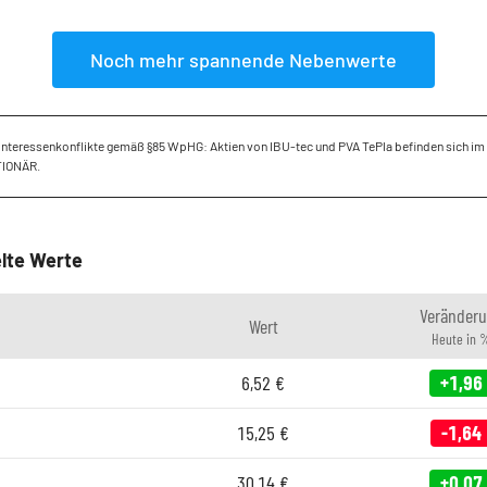
Noch mehr spannende Nebenwerte
 Interessenkonflikte gemäß §85 WpHG: Aktien von IBU-tec und PVA TePla befinden sich i
TIONÄR.
lte Werte
Veränder
Wert
Heute in 
6,52
€
+1,96
15,25
€
-1,64
30,14
€
+0,07