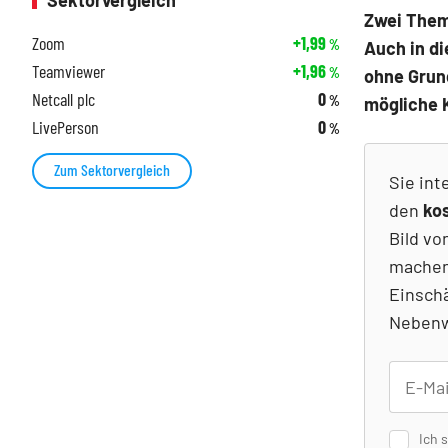
Sektorvergleich
Zwei Theme
Zoom
+1,99
%
Auch in d
Teamviewer
+1,96
%
ohne Grun
Netcall plc
0
%
mögliche 
LivePerson
0
%
Zum Sektorvergleich
Sie int
den
ko
Bild vo
machen
Einsch
Nebenw
Ich 