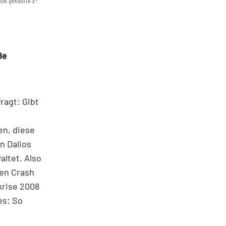
Sie gekaufte E-
ße
ragt: Gibt
en, diese
n Dalios
altet. Also
ßen Crash
krise 2008
es: So