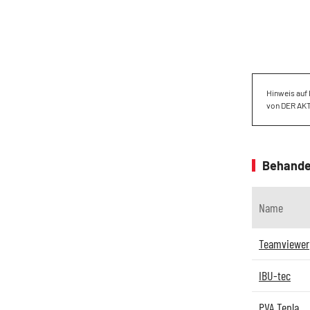
Hinweis auf
von DER AK
Behande
Name
Teamviewer
IBU-tec
PVA Tepla