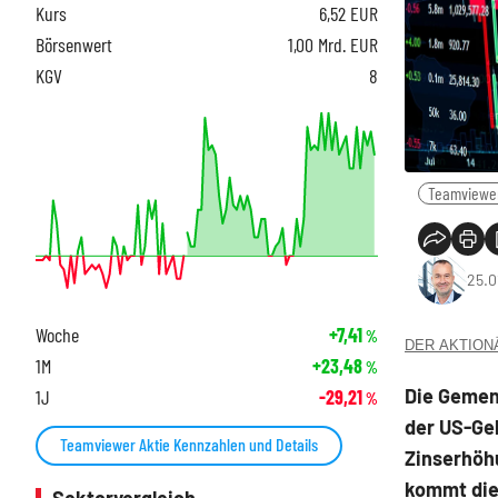
Kurs
6,52
EUR
Börsenwert
1,00 Mrd. EUR
KGV
8
Teamviewe
25.0
Woche
+7,41
%
DER AKTIONÄR
1M
+23,48
%
Die Gemeng
1J
-29,21
%
der US-Gel
Teamviewer Aktie Kennzahlen und Details
Zinserhöh
kommt die