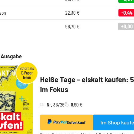
son
22,30
€
-0,44
56,70
€
+0,00
e Ausgabe
Heiße Tage – eiskalt kaufen: 
im Fokus
Nr. 33/26
8,90 €
Im Shop kauf
Sofortkauf