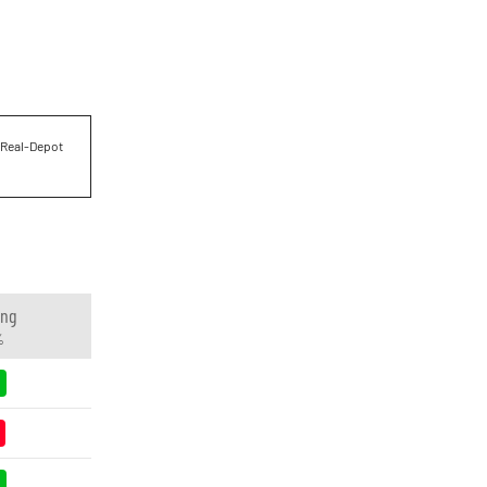
m Real-Depot
ung
%