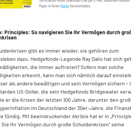
Sie erhalten einen Download-Link per E-Mail. Außerdem können 
Paper in Ihrem
Konto
herunterladen.
: Principles: So navigieren Sie Ihr Vermögen durch gro
nkrisen
uldenkrisen gibt es immer wieder, sie gehören zum
sleben dazu. Hedgefonds-Legende Ray Dalio hat sich gef
mäßigkeiten, die immer auftreten? Sofern man solche
gkeiten erkennt, kann man sich nämlich darauf einstell
ser als andere bewältigen und sein Vermögen sichern – i
illiarden US-Dollar, die sein Hedgefonds Bridgewater verw
e er die Krisen der letzten 100 Jahre, darunter den gro
Hyperinflation im Deutschland der 30er-Jahre, die Finanz
e fündig. Mit beeindruckender Akribie hat er in „Principl
 Sie Ihr Vermögen durch große Schuldenkrisen“ seine