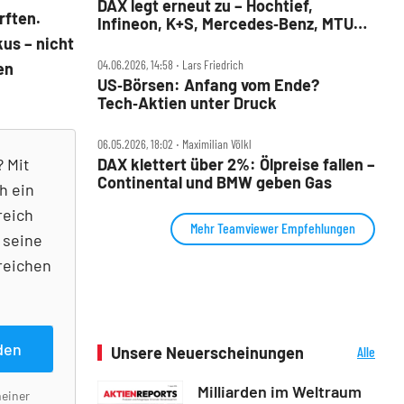
DAX legt erneut zu – Hochtief,
rften.
Infineon, K+S, Mercedes‑Benz, MTU
und Teamviewer im Check
us – nicht
04.06.2026, 14:58 ‧ Lars Friedrich
en
US‑Börsen: Anfang vom Ende?
Tech‑Aktien unter Druck
06.05.2026, 18:02 ‧ Maximilian Völkl
? Mit
DAX klettert über 2%: Ölpreise fallen –
Continental und BMW geben Gas
h ein
reich
Mehr Teamviewer Empfehlungen
 seine
reichen
den
Unsere Neuerscheinungen
Alle
Neuerscheinungen
Milliarden im Weltraum
meiner