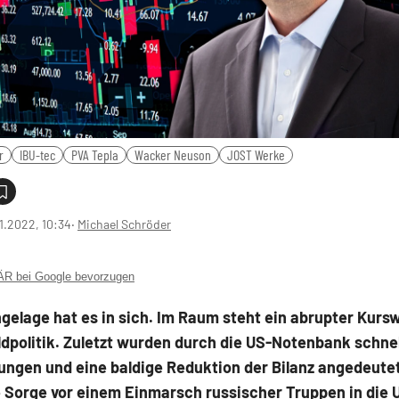
r
IBU-tec
PVA Tepla
Wacker Neuson
JOST Werke
1.2022, 10:34
‧
Michael Schröder
 bei Google bevorzugen
elage hat es in sich. Im Raum steht ein abrupter Kursw
dpolitik. Zuletzt wurden durch die US-Notenbank schne
ungen und eine baldige Reduktion der Bilanz angedeute
 Sorge vor einem Einmarsch russischer Truppen in die 