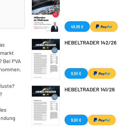
49,99 €
HEBELTRADER 142/26
das
tmarkt
? Bei PVA
genommen.
9,90 €
luste?
HEBELTRADER 141/26
?
des
endung
9,90 €