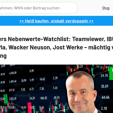
++ Heiß kaufen, eiskalt verdoppeln ++
rs Nebenwerte-Watchlist: Teamviewer, IB
la, Wacker Neuson, Jost Werke – mächtig v
ng