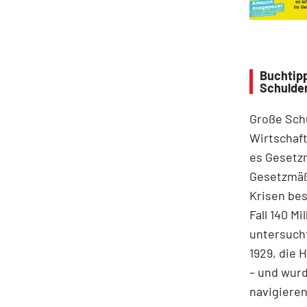
Buchtipp
Schulde
Große Sch
Wirtschaft
es Gesetz
Gesetzmäßi
Krisen bes
Fall 140 M
untersucht
1929, die 
– und wurd
navigieren