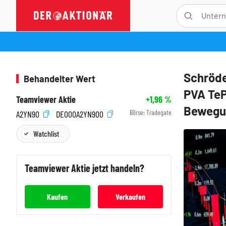
Schröde
Behandelter Wert
PVA TeP
Teamviewer Aktie
+1,96
%
Bewegu
Börse:
Tradegate
A2YN90
DE000A2YN900
Watchlist
Teamviewer
Aktie jetzt handeln?
Kaufen
Verkaufen