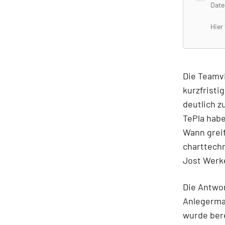
Date
Hier
Die Teamvi
kurzfristi
deutlich z
TePla habe
Wann greif
charttech
Jost Werke
Die Antwor
Anlegerma
wurde ber