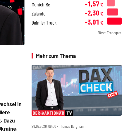
-1,57
Munich Re
%
-2,30
Zalando
%
-3,01
Daimler Truck
%
Börse: Tradegate
Mehr zum Thema
echsel in
llere
t. Dazu
28.07.2026, 09:00 ‧ Thomas Bergmann
Ukraine.