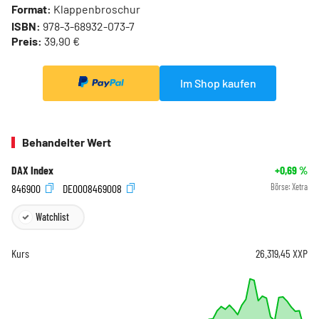
Format:
Klappenbroschur
ISBN:
978-3-68932-073-7
Preis:
39,90 €
Im Shop kaufen
Behandelter Wert
DAX Index
+0,69
%
846900
DE0008469008
Börse:
Xetra
Watchlist
Kurs
26.319,45
XXP