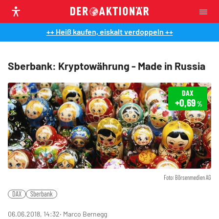
++ Heiß kaufen, eiskalt verdoppeln ++
Sberbank: Kryptowährung - Made in Russia
DAX
+0,69
%
Foto: Börsenmedien AG
DAX
Sberbank
06.06.2018, 14:32
‧ Marco Bernegg