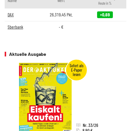
Name
Wert
Heute in %
DAX
26.319,45
Pkt.
+0,69
Sberbank
-
€
Aktuelle Ausgabe
Nr. 33/26
8,90 €