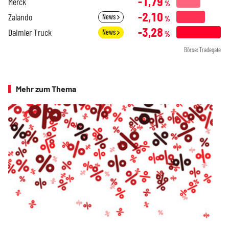
-1,79
Merck
%
-2,10
Zalando
News
%
-3,28
Daimler Truck
News
%
Börse: Tradegate
Mehr zum Thema