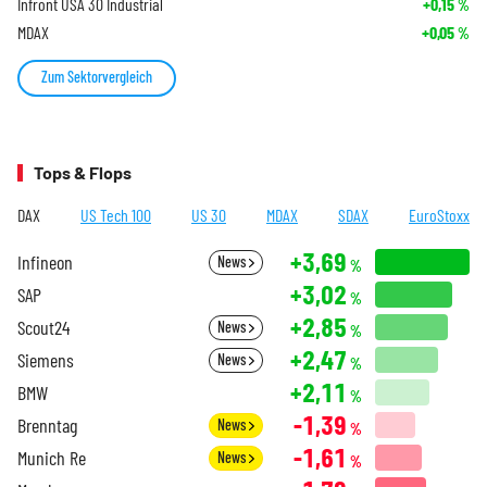
Infront USA 30 Industrial
+0,15
%
MDAX
+0,05
%
Zum Sektorvergleich
Tops & Flops
DAX
US Tech 100
US 30
MDAX
SDAX
EuroStoxx
+3,69
Infineon
News
%
+3,02
SAP
%
+2,85
Scout24
News
%
+2,47
Siemens
News
%
+2,11
BMW
%
-1,39
Brenntag
News
%
-1,61
Munich Re
News
%