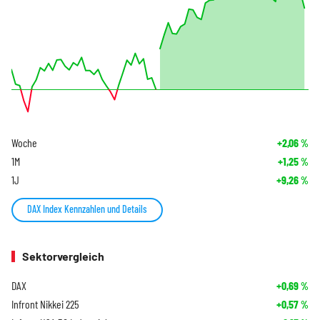
Woche
+2,06
%
1M
+1,25
%
1J
+9,26
%
DAX Index Kennzahlen und Details
Sektorvergleich
DAX
+0,69
%
Infront Nikkei 225
+0,57
%