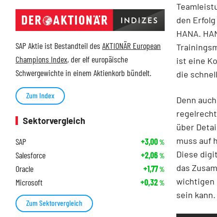
Teamleistu
den Erfolg
HANA. HANA
SAP Aktie ist Bestandteil des
AKTIONÄR European
Trainingsm
Champions Index
, der elf europäische
ist eine 
Schwergewichte in einem Aktienkorb bündelt.
die schne
Zum Index
Denn auch 
regelrecht
Sektorvergleich
über Detai
muss auf h
SAP
+3,00
%
Diese digi
Salesforce
+2,06
%
das Zusamm
Oracle
+1,77
%
wichtigen
Microsoft
+0,32
%
sein kann.
Zum Sektorvergleich