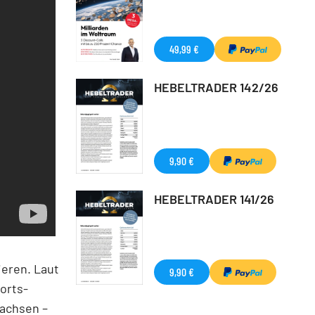
49,99 €
HEBELTRADER 142/26
9,90 €
HEBELTRADER 141/26
ieren. Laut
9,90 €
orts-
wachsen –