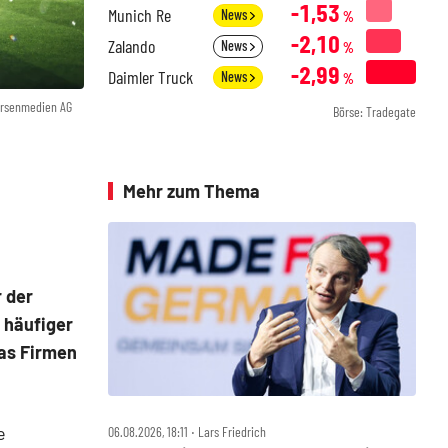
-1,53
Munich Re
News
%
-2,10
Zalando
News
%
-2,99
Daimler Truck
News
%
örsenmedien AG
Börse: Tradegate
Mehr zum Thema
r der
 häufiger
as Firmen
e
06.08.2026, 18:11 ‧ Lars Friedrich