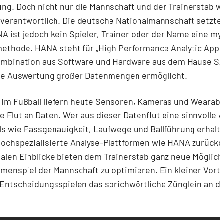
ng. Doch nicht nur die Mannschaft und der Trainerstab 
 verantwortlich. Die deutsche Nationalmannschaft setzt
 ist jedoch kein Spieler, Trainer oder der Name eine m
ethode. HANA steht für „High Performance Analytic App
Kombination aus Software und Hardware aus dem Hause S
lle Auswertung großer Datenmengen ermöglicht.
im Fußball liefern heute Sensoren, Kameras und Wearab
e Flut an Daten. Wer aus dieser Datenflut eine sinnvolle
ls wie Passgenauigkeit, Laufwege und Ballführung erhalte
ochspezialisierte Analyse-Plattformen wie HANA zurückg
talen Einblicke bieten dem Trainerstab ganz neue Möglic
enspiel der Mannschaft zu optimieren. Ein kleiner Vorte
 Entscheidungsspielen das sprichwörtliche Zünglein an 