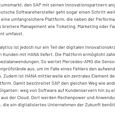
tumsmarkt, den SAP mit seinen Innovationspartnern ang
deutsche Softwarehersteller geht sogar einen Schritt wei
 eine umfangreichere Plattform, die neben der Perform
s breitere Management wie Ticketing, Marketing oder Fa
t umfasst.
lytics ist jedoch nur ein Teil der digitalen Innovationskra
 Kunden mit HANA liefert. Die Plattform ermöglicht zahl
pezialanwendungen. So wertet Mercedes-AMG die Sens
nprüfstände aus, um im Falle eines Fehlers den aufwen
. Zudem ist HANA mittlerweile ein zentrales Element d
ttform. Damit beschreitet SAP den gleichen Weg wie and
Giganten: weg von Software auf Kundenservern hin zu 
 aus der Cloud. Dort werden Rechenpower und Anwend
 die ein digitalisiertes Unternehmen der Zukunft benöti