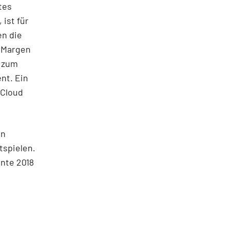
tes
ist für
en die
 Margen
e zum
nt. Ein
 Cloud
nn
tspielen.
nnte 2018