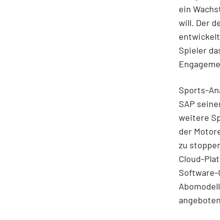
ein Wachs
will. Der 
entwickelt
Spieler da
Engagemen
Sports-Ana
SAP seinen
weitere S
der Motore
zu stoppen
Cloud-Pla
Software-
Abomodell
angeboten,