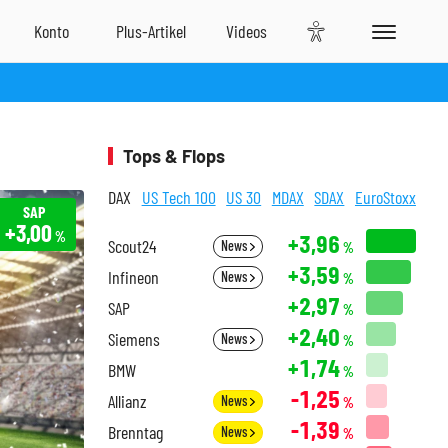
Tops & Flops
DAX
US Tech 100
US 30
MDAX
SDAX
EuroStoxx
SAP
+3,00
%
+3,96
Scout24
News
%
+3,59
Infineon
News
%
+2,97
SAP
%
+2,40
Siemens
News
%
+1,74
BMW
%
-1,25
Allianz
News
%
-1,39
Brenntag
News
%