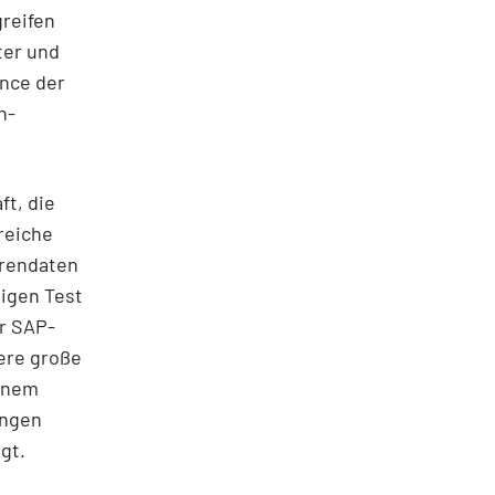
reifen
ter und
ance der
n-
ft, die
reiche
orendaten
digen Test
er SAP-
ere große
einem
ungen
gt.