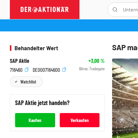
SAP mac
Behandelter Wert
SAP Aktie
+3,00
%
Börse:
Tradegate
716460
DE0007164600
Watchlist
SAP
Aktie jetzt handeln?
Kaufen
Verkaufen