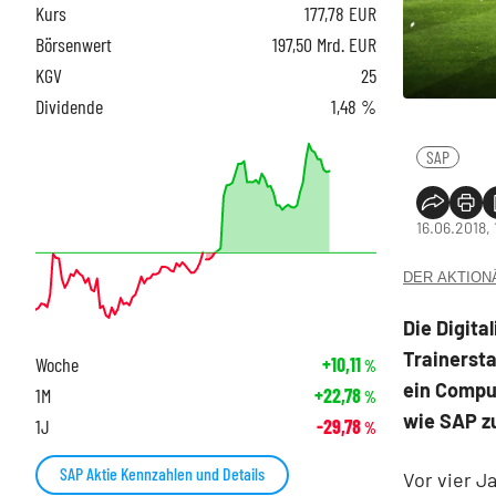
Kurs
177,78
EUR
Börsenwert
197,50 Mrd. EUR
KGV
25
Dividende
1,48 %
SAP
16.06.2018, 
DER AKTIONÄR
Die Digita
Trainerst
Woche
+10,11
%
ein Compu
1M
+22,78
%
wie SAP z
1J
-29,78
%
SAP Aktie Kennzahlen und Details
Vor vier J