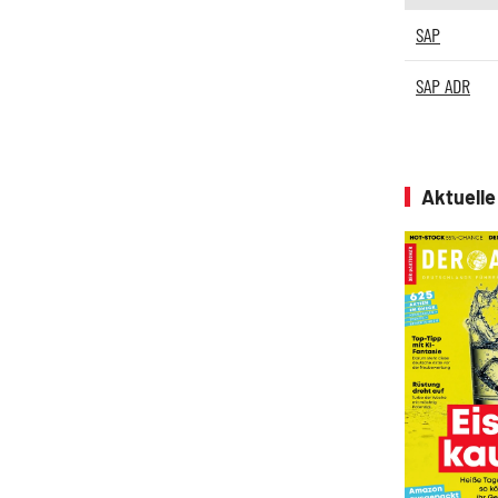
SAP
SAP ADR
Aktuell