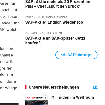
SAP: Aktie mehr als 30 Prozent im
waren für
Plus – Chef „spürt den Druck“
e auch auf
ysteriösen
27.07.2026, 11:00 ‧ Thomas Bergmann
SAP‑Aktie: Endlich wieder top
liance“ und
AP, welche
24.07.2026, 14:37 ‧ Jan-Paul Fóri
SAP‑Aktie an DAX‑Spitze: Jetzt
kaufen?
les eine
Mehr SAP Empfehlungen
 Analyse
n will,
reifen.
hkeiten,
il, der in
Unsere Neuerscheinungen
Alle
der Waage
Neuerscheinungen
Milliarden im Weltraum