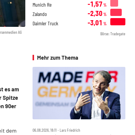
-1,57
Munich Re
%
-2,30
Zalando
%
-3,01
Daimler Truck
%
örsenmedien AG
Börse: Tradegate
Mehr zum Thema
st es am
 Spitze
en 90er
eit dem
06.08.2026, 18:11 ‧ Lars Friedrich