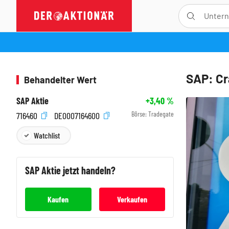
SAP: Cr
Behandelter Wert
SAP Aktie
+3,40
%
Börse:
Tradegate
716460
DE0007164600
Watchlist
SAP
Aktie jetzt handeln?
Kaufen
Verkaufen