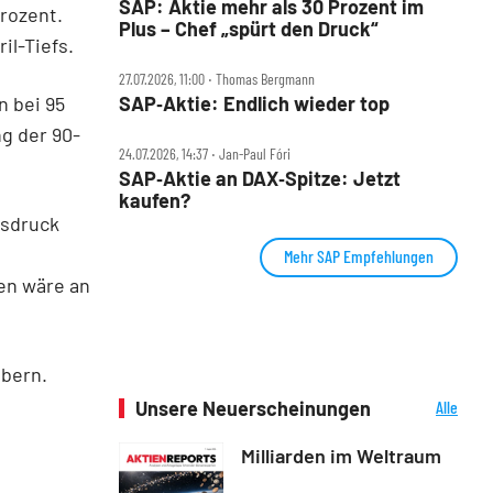
SAP: Aktie mehr als 30 Prozent im
rozent.
Plus – Chef „spürt den Druck“
il-Tiefs.
27.07.2026, 11:00 ‧ Thomas Bergmann
n bei 95
SAP‑Aktie: Endlich wieder top
ng der 90-
24.07.2026, 14:37 ‧ Jan-Paul Fóri
SAP‑Aktie an DAX‑Spitze: Jetzt
kaufen?
tsdruck
Mehr SAP Empfehlungen
en wäre an
obern.
Unsere Neuerscheinungen
Alle
Neuerscheinungen
Milliarden im Weltraum