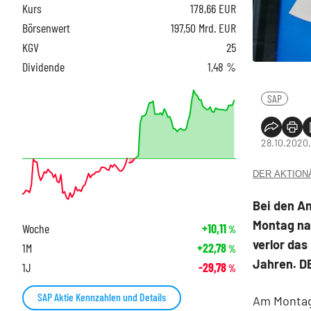
Kurs
178,66
EUR
Börsenwert
197,50 Mrd. EUR
KGV
25
Dividende
1,48 %
SAP
28.10.2020,
DER AKTIONÄR
Bei den A
Montag na
Woche
+10,11
%
verlor das
1M
+22,78
%
Jahren. D
1J
-29,78
%
SAP Aktie Kennzahlen und Details
Am Montag 