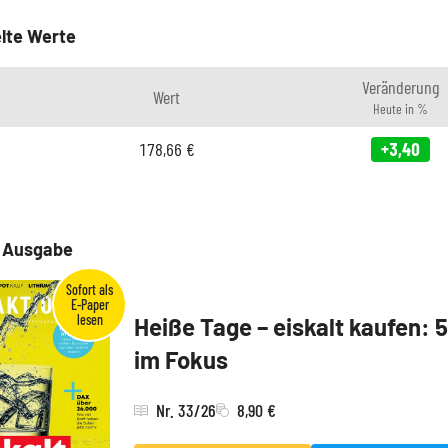
lte Werte
Veränderung
Wert
Heute in %
178,66
€
+3,40
e Ausgabe
Heiße Tage – eiskalt kaufen: 
im Fokus
Nr. 33/26
8,90 €