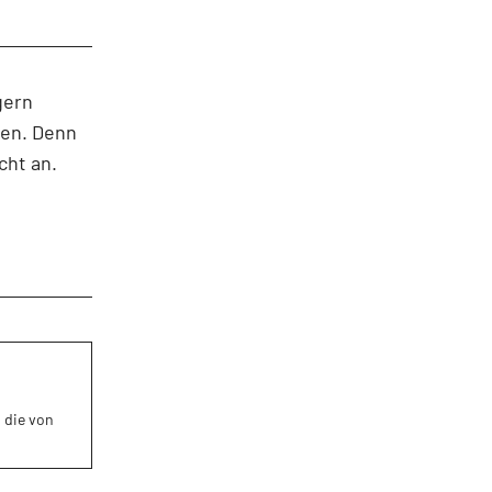
gern
ten. Denn
cht an.
 die von