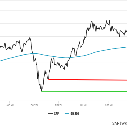
Jan '20
Mär '20
Mai '20
Jul '20
Sep '20
SAP
GD 200
SAP
(WK