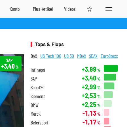
Tops & Flops
DAX
US Tech 100
US 30
MDAX
SDAX
EuroStoxx
SAP
+3,40
%
+3,99
Infineon
%
+3,40
SAP
%
+2,99
Scout24
%
+2,53
Siemens
%
+2,25
BMW
%
-1,13
Merck
%
-1,17
Beiersdorf
%