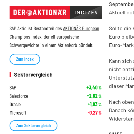
September
Aktuell no
Sollte die
SAP Aktie ist Bestandteil des
AKTIONÄR European
Euro bleib
Champions Index
, der elf europäische
Euro-Mark
Schwergewichte in einem Aktienkorb bündelt.
Zum Index
Kann sich
nicht entz
Sektorvergleich
Unterstüt
dieser Mar
SAP
+3,40
%
Salesforce
+2,62
%
Nach oben 
Oracle
+1,83
%
Danach kön
Microsoft
-0,27
%
Widerstand
Zum Sektorvergleich