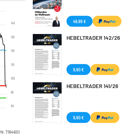
49,99 €
140
HEBELTRADER 142/26
130
120
110
9,90 €
100
HEBELTRADER 141/26
90
80
9,90 €
N: 716460)