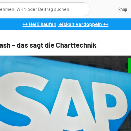
++ Heiß kaufen, eiskalt verdoppeln ++
ash – das sagt die Charttechnik