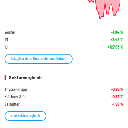
Woche
+1,84
%
1M
+2,43
%
1J
+127,63
%
Salzgitter Aktie Kennzahlen und Details
Sektorvergleich
Thyssenkrupp
-0,28
%
Klöckner & Co
-0,32
%
Salzgitter
-1,58
%
Zum Sektorvergleich