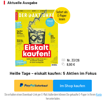
Aktuelle Ausgabe
Nr. 33/26
8,90 €
Heiße Tage – eiskalt kaufen: 5 Aktien im Fokus
Im Shop kaufen
Sofortkauf
Sie erhalten einen Download-Link per E-Mail. Außerdem können Sie gekaufte E-Paper in Ihrem
Konto
herunterladen.