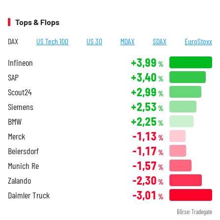
Tops & Flops
DAX
US Tech 100
US 30
MDAX
SDAX
EuroStoxx
+3,99
Infineon
%
+3,40
SAP
%
+2,99
Scout24
%
+2,53
Siemens
%
+2,25
BMW
%
-1,13
Merck
%
-1,17
Beiersdorf
%
-1,57
Munich Re
%
-2,30
Zalando
%
-3,01
Daimler Truck
%
Börse: Tradegate