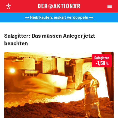
++ Heiß kaufen, eiskalt verdoppeln ++
Salzgitter: Das müssen Anleger jetzt
beachten
Salzgitter
-1,58
%