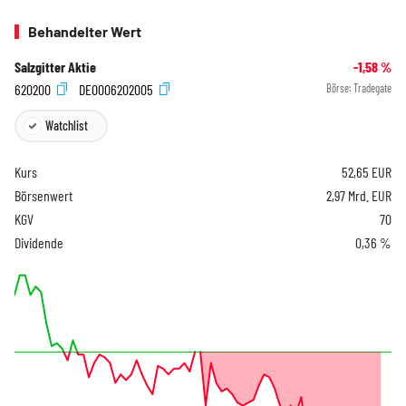
Behandelter Wert
Salzgitter Aktie
-1,58
%
620200
DE0006202005
Börse:
Tradegate
Watchlist
Kurs
52,65
EUR
Börsenwert
2,97 Mrd. EUR
KGV
70
Dividende
0,36 %