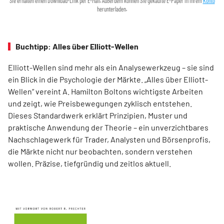
Sie erhalten einen Download-Link per E-Mail. Außerdem können Sie gekaufte E-Paper in Ihrem
Konto
herunterladen.
Buchtipp: Alles über Elliott-Wellen
Elliott-Wellen sind mehr als ein Analysewerkzeug – sie sind
ein Blick in die Psychologie der Märkte. „Alles über Elliott-
Wellen“ vereint A. Hamilton Boltons wichtigste Arbeiten
und zeigt, wie Preisbewegungen zyklisch entstehen.
Dieses Standardwerk erklärt Prinzipien, Muster und
praktische Anwendung der Theorie – ein unverzichtbares
Nachschlagewerk für Trader, Analysten und Börsenprofis,
die Märkte nicht nur beobachten, sondern verstehen
wollen. Präzise, tiefgründig und zeitlos aktuell.