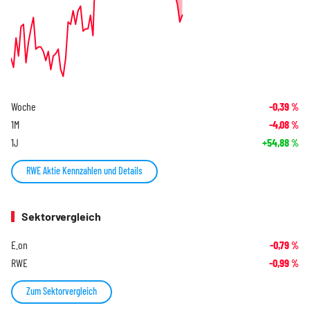
Woche
-0,39
%
1M
-4,08
%
1J
+54,88
%
RWE Aktie Kennzahlen und Details
Sektorvergleich
E.on
-0,79
%
RWE
-0,99
%
Zum Sektorvergleich