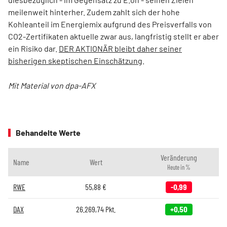
meilenweit hinterher. Zudem zahlt sich der hohe
Kohleanteil im Energiemix aufgrund des Preisverfalls von
CO2-Zertifikaten aktuelle zwar aus, langfristig stellt er aber
ein Risiko dar.
DER AKTIONÄR bleibt daher seiner
bisherigen skeptischen Einschätzung
.
Mit Material von dpa-AFX
Behandelte Werte
Veränderung
Name
Wert
Heute in %
RWE
55,88
€
-0,99
DAX
26.269,74
Pkt.
+0,50