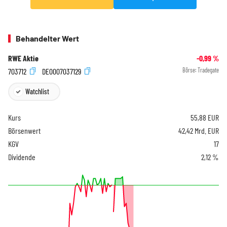
Behandelter Wert
RWE Aktie
-0,99
%
703712
DE0007037129
Börse:
Tradegate
Watchlist
Kurs
55,88
EUR
Börsenwert
42,42 Mrd. EUR
KGV
17
Dividende
2,12 %