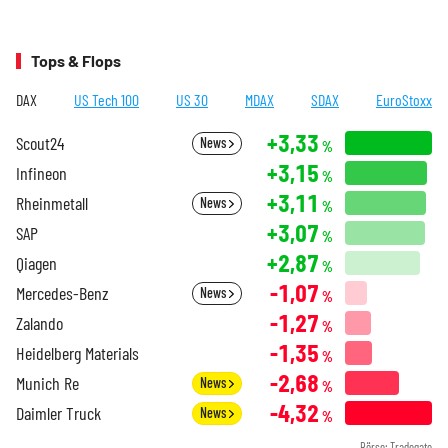
Tops & Flops
DAX
US Tech 100
US 30
MDAX
SDAX
EuroStoxx
+3,33
Scout24
News
%
+3,15
Infineon
%
+3,11
Rheinmetall
News
%
+3,07
SAP
%
+2,87
Qiagen
%
-1,07
Mercedes-Benz
News
%
-1,27
Zalando
%
-1,35
Heidelberg Materials
%
-2,68
Munich Re
News
%
-4,32
Daimler Truck
News
%
Börse: Tradegate