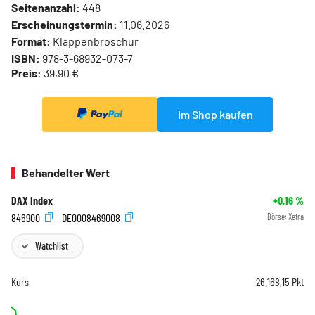
Seitenanzahl:
448
Erscheinungstermin:
11.06.2026
Format:
Klappenbroschur
ISBN:
978-3-68932-073-7
Preis:
39,90 €
Im Shop kaufen
Behandelter Wert
DAX Index
+0,16
%
846900
DE0008469008
Börse:
Xetra
Watchlist
Kurs
26.168,15
Pkt