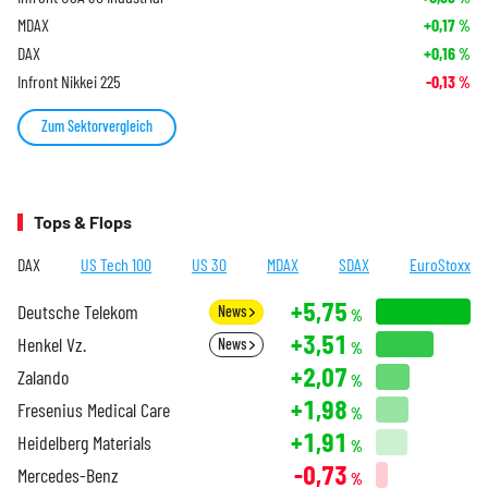
MDAX
+0,17
%
DAX
+0,16
%
Infront Nikkei 225
-0,13
%
Zum Sektorvergleich
Tops & Flops
DAX
US Tech 100
US 30
MDAX
SDAX
EuroStoxx
+5,75
Deutsche Telekom
News
%
+3,51
Henkel Vz.
News
%
+2,07
Zalando
%
+1,98
Fresenius Medical Care
%
+1,91
Heidelberg Materials
%
-0,73
Mercedes-Benz
%