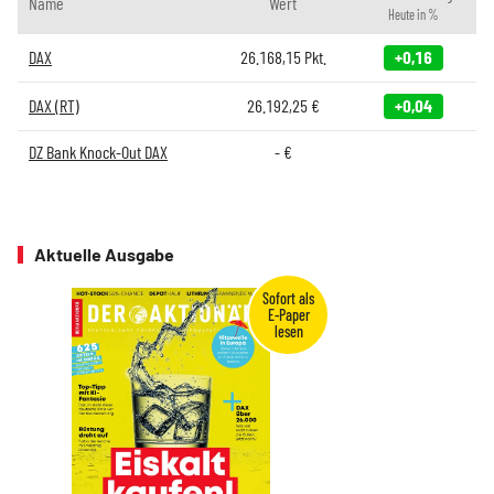
Name
Wert
Heute in %
DAX
26.168,15
Pkt.
+0,16
DAX (RT)
26.192,25
€
+0,04
DZ Bank Knock-Out DAX
-
€
Aktuelle Ausgabe