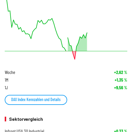
Woche
+2,62
%
1M
+1,35
%
1J
+9,56
%
DAX Index Kennzahlen und Details
Sektorvergleich
Infront USA 30 Industrial
+0,33
%