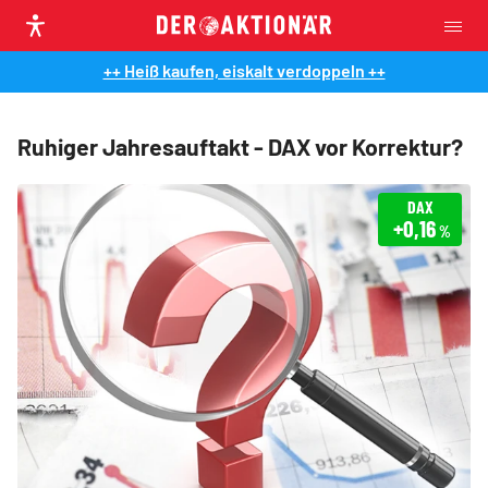
++ Heiß kaufen, eiskalt verdoppeln ++
Ruhiger Jahresauftakt - DAX vor Korrektur?
DAX
+0,16
%