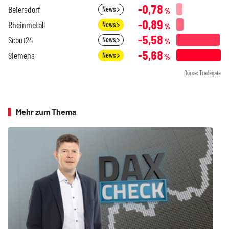
-0,78
Beiersdorf
News
%
-0,89
Rheinmetall
News
%
-5,58
Scout24
News
%
-5,68
Siemens
News
%
Börse: Tradegate
Mehr zum Thema