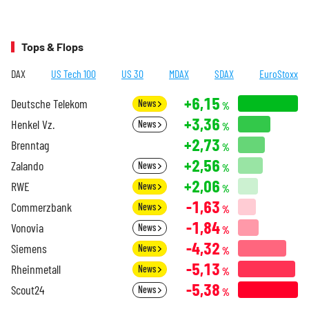
Tops & Flops
DAX
US Tech 100
US 30
MDAX
SDAX
EuroStoxx
+6,15
Deutsche Telekom
News
%
+3,36
Henkel Vz.
News
%
+2,73
Brenntag
%
+2,56
Zalando
News
%
+2,06
RWE
News
%
-1,63
Commerzbank
News
%
-1,84
Vonovia
News
%
-4,32
Siemens
News
%
-5,13
Rheinmetall
News
%
-5,38
Scout24
News
%