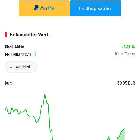
Im Shop kaufen
Behandelter Wert
Shell Aktie
+1,21
%
GB00B03MLX29
Börse:
TTMzero
Watchlist
Kurs
38,85
EUR