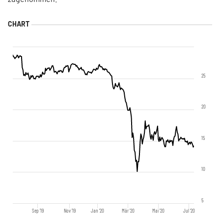
25
20
15
10
5
Sep '19
Nov '19
Jan '20
Mär '20
Mai '20
Jul '20