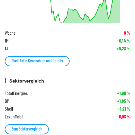
Woche
0
%
1M
+0,14
%
1J
+0,23
%
Shell Aktie Kennzahlen und Details
Sektorvergleich
TotalEnergies
+1,90
%
BP
+1,85
%
Shell
+1,21
%
ExxonMobil
-0,03
%
Zum Sektorvergleich