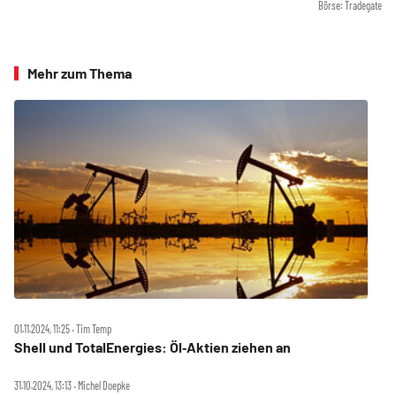
Börse: Tradegate
Mehr zum Thema
01.11.2024, 11:25 ‧ Tim Temp
Shell und TotalEnergies: Öl‑Aktien ziehen an
31.10.2024, 13:13 ‧ Michel Doepke