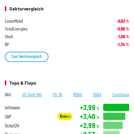
Sektorvergleich
ExxonMobil
-0,03
%
TotalEnergies
-0,96
%
Shell
-1,08
%
BP
-1,34
%
Zum Sektorvergleich
Tops & Flops
DAX
US Tech 100
US 30
MDAX
SDAX
EuroStoxx
+3,99
Infineon
%
+3,40
SAP
News
%
+2,99
Scout24
%