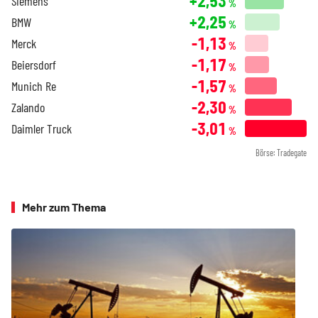
+2,53
Siemens
%
+2,25
BMW
%
-1,13
Merck
%
-1,17
Beiersdorf
%
-1,57
Munich Re
%
-2,30
Zalando
%
-3,01
Daimler Truck
%
Börse: Tradegate
Mehr zum Thema