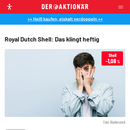
++ Heiß kaufen, eiskalt verdoppeln ++
Royal Dutch Shell: Das klingt heftig
Shell
-1,08
%
Foto: Shutterstock