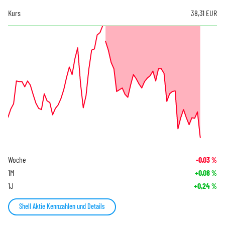
Kurs
38,31
EUR
Woche
-0,03
%
1M
+0,08
%
1J
+0,24
%
Shell Aktie Kennzahlen und Details