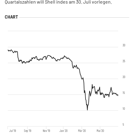
Quartalszahlen will Shell indes am 30. Juli vorlegen.
30
25
20
15
10
5
Jul '19
Sep '19
Nov '19
Jan '20
Mär '20
Mai '20