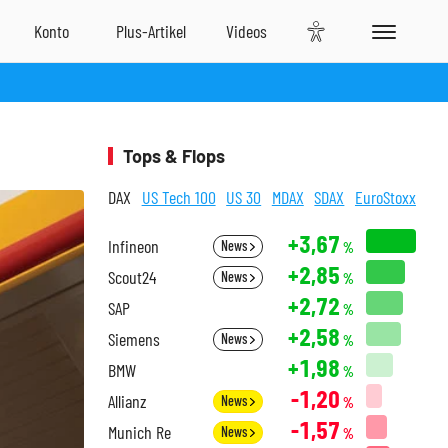
Tops & Flops
DAX
US Tech 100
US 30
MDAX
SDAX
EuroStoxx
+3,67
Infineon
News
%
+2,85
Scout24
News
%
+2,72
SAP
%
+2,58
Siemens
News
%
+1,98
BMW
%
-1,20
Allianz
News
%
-1,57
Munich Re
News
%