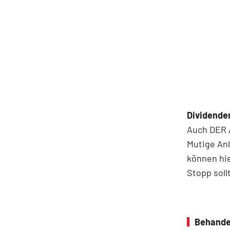
Dividenden
Auch DER A
Mutige An
können hie
Stopp soll
Behande