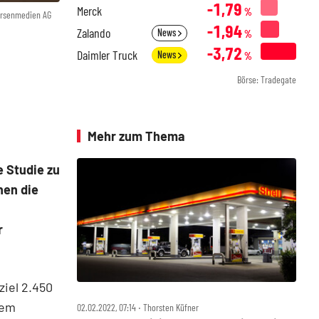
-1,79
Merck
%
örsenmedien AG
-1,94
Zalando
News
%
-3,72
Daimler Truck
News
%
Börse: Tradegate
Mehr zum Thema
e Studie zu
hen die
r
ziel 2.450
dem
02.02.2022, 07:14 ‧ Thorsten Küfner