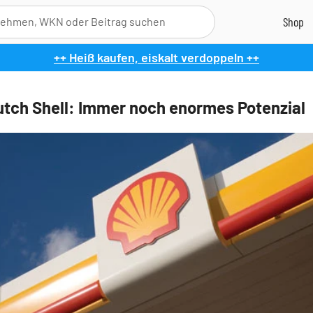
++ Heiß kaufen, eiskalt verdoppeln ++
utch Shell: Immer noch enormes Potenzial