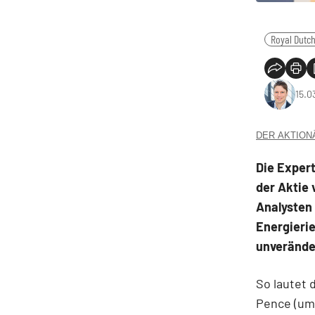
Royal Dutch
15.0
DER AKTIONÄR
Die Expert
der Aktie 
Analysten 
Energieri
unverände
So lautet 
Pence (umg