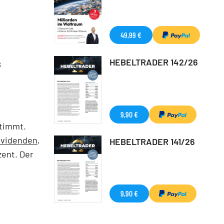
49,99 €
HEBELTRADER 142/26
G
9,90 €
stimmt.
Dividenden
,
HEBELTRADER 141/26
zent. Der
9,90 €