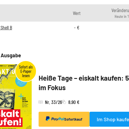
Veränder
Wert
Heute in 
Shell B
-
€
e Ausgabe
Heiße Tage – eiskalt kaufen: 
im Fokus
Nr. 33/26
8,90 €
Im Shop kauf
Sofortkauf