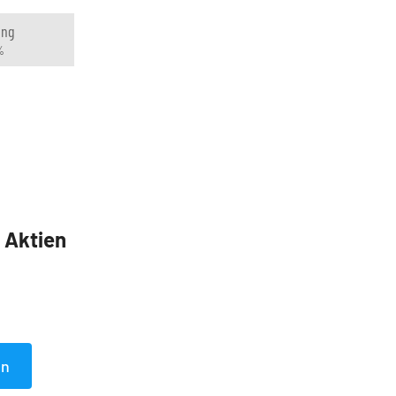
ung
%
5 Aktien
en