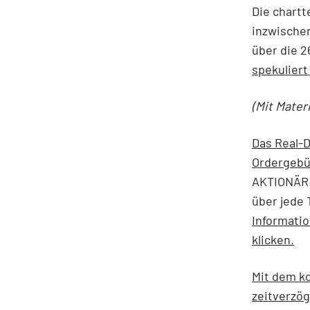
Die chartt
inzwischen
über die 2
spekulier
(Mit Mater
Das Real-D
Ordergebü
AKTIONÄR 
über jede 
Informati
klicken.
Mit dem ko
zeitverzög