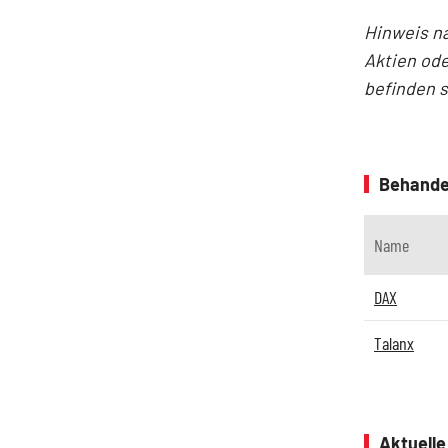
Hinweis n
Aktien ode
befinden 
Behande
Name
DAX
Talanx
Aktuell