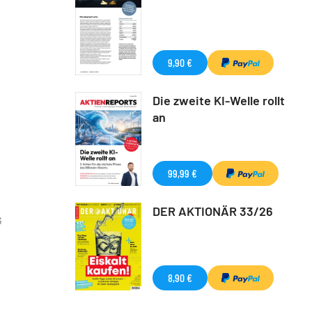
9,90 €
Die zweite KI-Welle rollt
an
99,99 €
DER AKTIONÄR 33/26
G
8,90 €