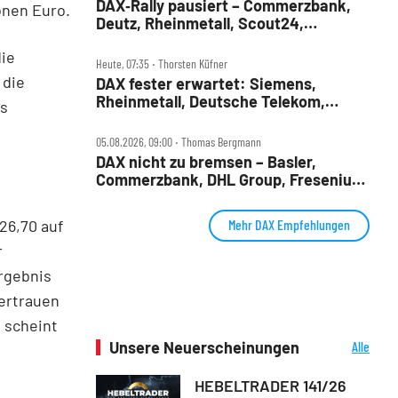
DAX‑Rally pausiert – Commerzbank,
onen Euro.
Deutz, Rheinmetall, Scout24,
Siemens, SUSS, United Internet im
die
Check
Heute, 07:35 ‧ Thorsten Küfner
 die
DAX fester erwartet: Siemens,
Rheinmetall, Deutsche Telekom,
as
Merck und Commerzbank im Fokus
05.08.2026, 09:00 ‧ Thomas Bergmann
DAX nicht zu bremsen – Basler,
Commerzbank, DHL Group, Fresenius,
Infineon, Vonovia im Check
Mehr DAX Empfehlungen
26,70 auf
r
ergebnis
Vertrauen
 scheint
Unsere Neuerscheinungen
Alle
Neuerscheinungen
HEBELTRADER 141/26