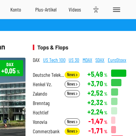
nn
Tops & Flops
DAX
US Tech 100
US 30
MDAX
SDAX
EuroStoxx
DAX
+0,05
%
+5,49
Deutsche Telekom
News
%
+3,70
Henkel Vz.
News
%
+2,52
Zalando
News
%
+2,32
Brenntag
%
+2,24
Hochtief
%
-1,47
Vonovia
News
%
-1,71
Commerzbank
News
%