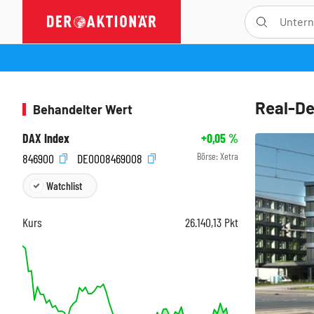
Real-De
Behandelter Wert
DAX Index
+0,05
%
Börse:
Xetra
846900
DE0008469008
Watchlist
Kurs
26.140,13
Pkt