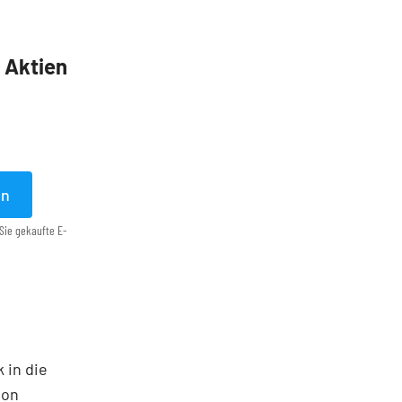
5 Aktien
en
Sie gekaufte E-
 in die
ton