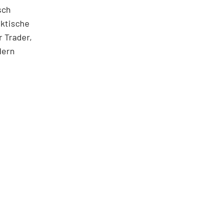
sch
aktische
 Trader,
dern