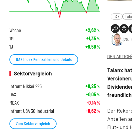
DAX
Tal
Woche
+2,62
%
1M
+1,35
%
28.0
1J
+9,56
%
DER AKTIONÄR
DAX Index Kennzahlen und Details
Talanx ha
Sektorvergleich
Versicher
Infront Nikkei 225
+0,25
Dividende
%
DAX
+0,05
freundlich
%
MDAX
-0,14
%
Der Rekor
Infront USA 30 Industrial
-0,62
%
Anteilen 
Zum Sektorvergleich
Flut- und 