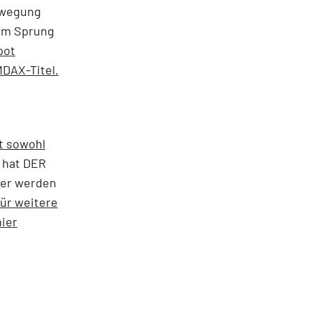
bewegung
dem Sprung
pot
DAX-Titel.
t sowohl
 hat DER
zer werden
ür weitere
ier