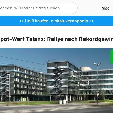
++ Heiß kaufen, eiskalt verdoppeln ++
pot-Wert Talanx: Rallye nach Rekordgewi