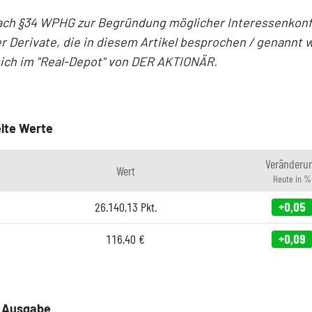
ach §34 WPHG zur Begründung möglicher Interessenkonfl
r Derivate, die in diesem Artikel besprochen / genannt 
sich im "Real-Depot" von DER AKTIONÄR.
lte Werte
Veränderu
Wert
Heute in %
26.140,13
Pkt.
+0,05
116,40
€
+0,09
e Ausgabe