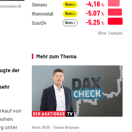
-4,16
Siemens
News
%
örsenmedien AG
-5,07
Rheinmetall
News
%
-5,25
Scout24
News
%
Börse: Tradegate
Mehr zum Thema
ugte der
sehr
rkauf von
hohen
eg unter
Heute, 09:00 ‧ Thomas Bergmann