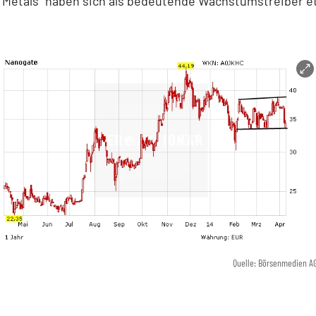
Metals“ haben sich als bedeutende Wachstumstreiber et
Quelle: Börsenmedien A