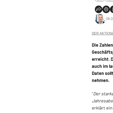
08.0
DER AKTIONÄR
Die Zahle
Geschäfts
erreicht. 
auch im la
Daten soll
nehmen.
"
Der stark
Jahresabsc
erklärt ei