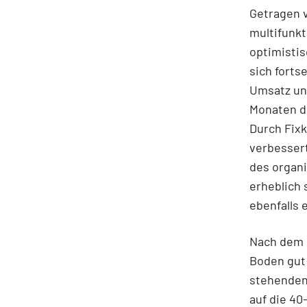
Getragen 
multifunkt
optimistis
sich forts
Umsatz und
Monaten d
Durch Fixk
verbessert
des organ
erheblich 
ebenfalls 
Nach dem 
Boden gut 
stehenden
auf die 4