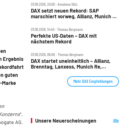
07.08.2026, 20:00 ‧ Annalena Götz
DAX setzt neuen Rekord: SAP
marschiert vorweg, Allianz, Munich Re
& Daimler Truck patzen
07.08.2026, 14:40 ‧ Thomas Bergmann
Perfekte US‑Daten – DAX mit
nächstem Rekord
nen
07.08.2026, 09:00 ‧ Thomas Bergmann
n Ergebnis
DAX startet uneinheitlich – Allianz,
Brenntag, Lanxess, Munich Re,
ekordfahrt
Porsche SE, SUSS MicroTec im Check
en guten
Mehr DAX Empfehlungen
o-Marke
en
 Konzerns
“,
Unsere Neuerscheinungen
Alle
nogate AG.
Neuerscheinungen