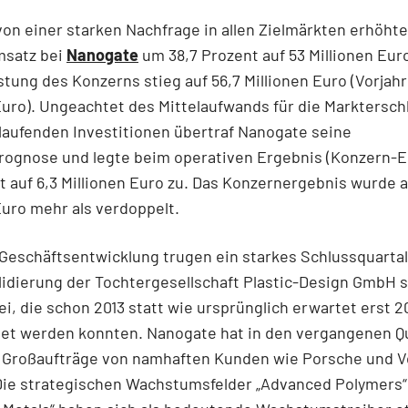
on einer starken Nachfrage in allen Zielmärkten erhöhte
satz bei
Nanogate
um 38,7 Prozent auf 53 Millionen Euro
tung des Konzerns stieg auf 56,7 Millionen Euro (Vorjahr
Euro). Ungeachtet des Mittelaufwands für die Marktersch
laufenden Investitionen übertraf Nanogate seine
rognose und legte beim operativen Ergebnis (Konzern-
t auf 6,3 Millionen Euro zu. Das Konzernergebnis wurde a
Euro mehr als verdoppelt.
Geschäftsentwicklung trugen ein starkes Schlussquartal
idierung der Tochtergesellschaft Plastic-Design GmbH 
ei, die schon 2013 statt wie ursprünglich erwartet erst 2
et werden konnten. Nanogate hat in den vergangenen Q
e Großaufträge von namhaften Kunden wie Porsche und 
 Die strategischen Wachstumsfelder „Advanced Polymers“