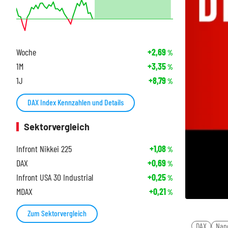
Woche
+2,69
%
1M
+3,35
%
1J
+8,79
%
DAX Index Kennzahlen und Details
Sektorvergleich
Infront Nikkei 225
+1,08
%
DAX
+0,69
%
Infront USA 30 Industrial
+0,25
%
MDAX
+0,21
%
Zum Sektorvergleich
DAX
Nan