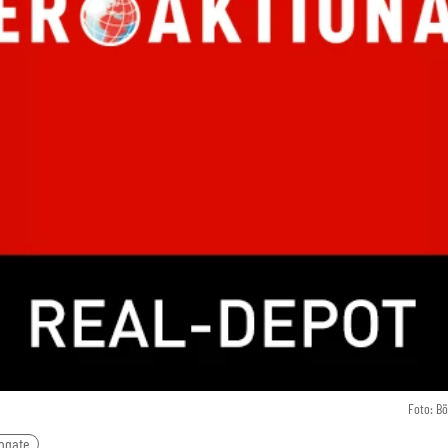
Foto: B
ogate