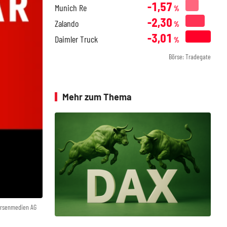
-1,57
Munich Re
%
-2,30
Zalando
%
-3,01
Daimler Truck
%
Börse: Tradegate
Mehr zum Thema
örsenmedien AG