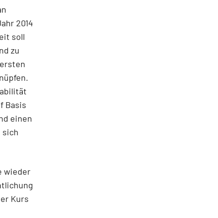
an
Jahr 2014
it soll
nd zu
 ersten
nüpfen.
bilität
f Basis
nd einen
 sich
e wieder
ntlichung
er Kurs