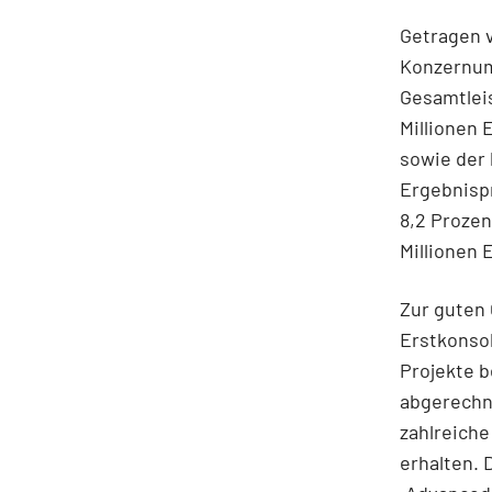
Getragen v
Konzernum
Gesamtleis
Millionen 
sowie der 
Ergebnisp
8,2 Prozen
Millionen 
Zur guten 
Erstkonsol
Projekte b
abgerechn
zahlreich
erhalten.