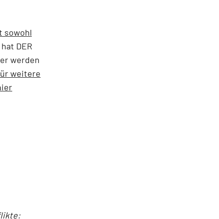
t sowohl
 hat DER
zer werden
ür weitere
ier
ikte: