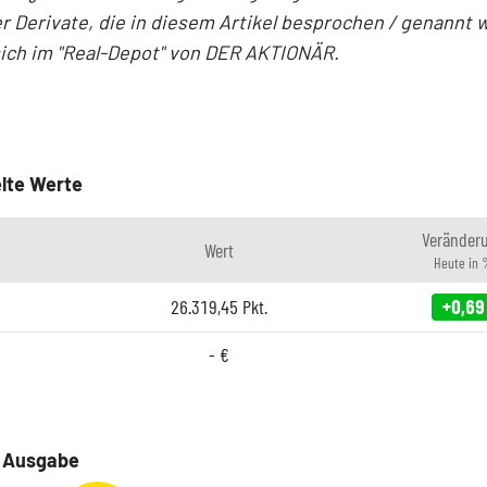
r Derivate, die in diesem Artikel besprochen / genannt 
sich im "Real-Depot" von DER AKTIONÄR.
lte Werte
Veränder
Wert
Heute in 
26.319,45
Pkt.
+0,69
-
€
e Ausgabe