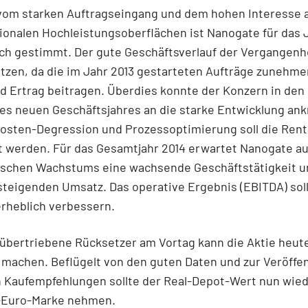
vom starken Auftragseingang und dem hohen Interesse 
ionalen Hochleistungsoberflächen ist Nanogate für das 
ch gestimmt. Der gute Geschäftsverlauf der Vergangenhe
etzen, da die im Jahr 2013 gestarteten Aufträge zunehme
 Ertrag beitragen. Überdies konnte der Konzern in den
es neuen Geschäftsjahres an die starke Entwicklung ank
osten-Degression und Prozessoptimierung soll die Renta
 werden. Für das Gesamtjahr 2014 erwartet Nanogate au
ischen Wachstums eine wachsende Geschäftstätigkeit u
steigenden Umsatz. Das operative Ergebnis (EBITDA) soll
erheblich verbessern.
übertriebene Rücksetzer am Vortag kann die Aktie heut
machen. Beflügelt von den guten Daten und zur Veröffe
 Kaufempfehlungen sollte der Real-Depot-Wert nun wied
0-Euro-Marke nehmen.