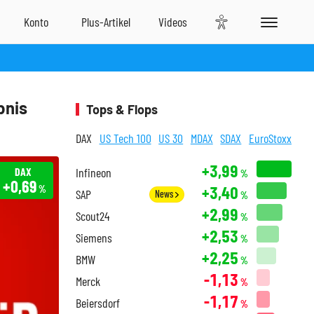
bnis
Tops & Flops
DAX
US Tech 100
US 30
MDAX
SDAX
EuroStoxx
+3,99
DAX
Infineon
%
+0,69
+3,40
%
SAP
News
%
+2,99
Scout24
%
+2,53
Siemens
%
+2,25
BMW
%
-1,13
Merck
%
-1,17
Beiersdorf
%