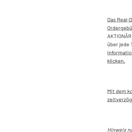
Das Real-D
Ordergebü
AKTIONÄR 
über jede 
Informati
klicken.
Mit dem ko
zeitverzög
Hinweis n