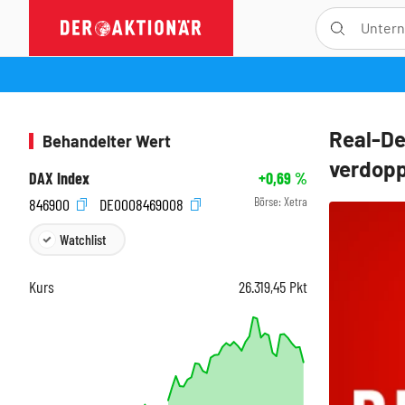
Real-De
Behandelter Wert
verdopp
DAX Index
+0,69
%
Börse:
Xetra
846900
DE0008469008
Watchlist
Kurs
26.319,45
Pkt