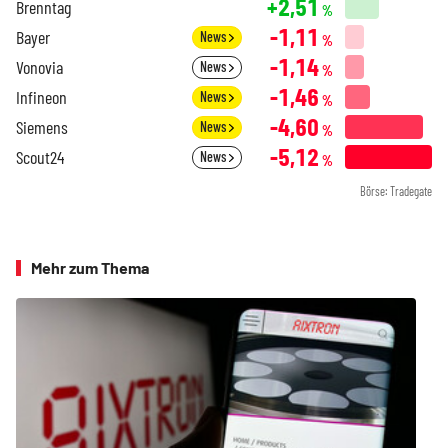
+2,51
Brenntag
%
-1,11
Bayer
News
%
-1,14
Vonovia
News
%
-1,46
Infineon
News
%
-4,60
Siemens
News
%
-5,12
Scout24
News
%
Börse: Tradegate
Mehr zum Thema