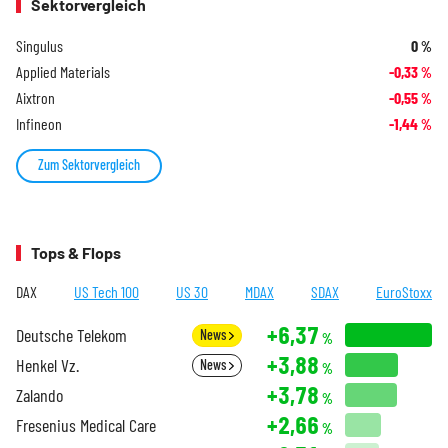
Sektorvergleich
Singulus
0
%
Applied Materials
-0,33
%
Aixtron
-0,55
%
Infineon
-1,44
%
Zum Sektorvergleich
Tops & Flops
DAX
US Tech 100
US 30
MDAX
SDAX
EuroStoxx
+6,37
Deutsche Telekom
News
%
+3,88
Henkel Vz.
News
%
+3,78
Zalando
%
+2,66
Fresenius Medical Care
%