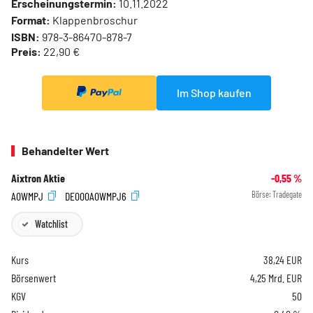
Erscheinungstermin:
10.11.2022
Format:
Klappenbroschur
ISBN:
978-3-86470-878-7
Preis:
22,90 €
Im Shop kaufen
Behandelter Wert
Aixtron Aktie
-0,55
%
A0WMPJ
DE000A0WMPJ6
Börse:
Tradegate
Watchlist
Kurs
38,24
EUR
Börsenwert
4,25 Mrd. EUR
KGV
50