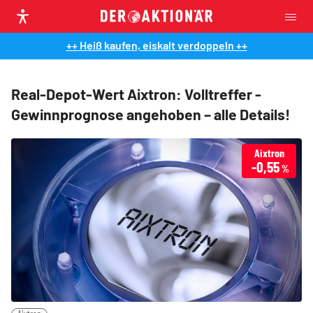
++ Heiß kaufen, eiskalt verdoppeln ++
Real-Depot-Wert Aixtron: Volltreffer -
Gewinnprognose angehoben – alle Details!
Aixtron
-0,55
%