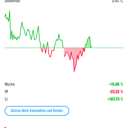
Dividende
0,40 %
Woche
+15,66
%
1M
-22,22
%
1J
+183,70
%
Aixtron Aktie Kennzahlen und Details