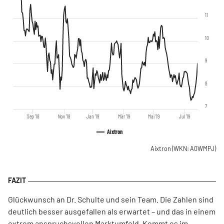
11
10
9
8
7
Sep '18
Nov '18
Jan '19
Mär '19
Mai '19
Jul '19
Aixtron
Aixtron
(WKN: A0WMPJ)
Glückwunsch an Dr. Schulte und sein Team. Die Zahlen sind
deutlich besser ausgefallen als erwartet – und das in einem
extrem anspruchsvollen Marktumfeld. Kommt es im