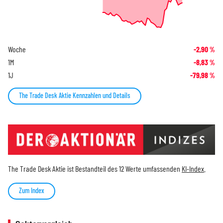
Woche
-2,90
%
1M
-8,83
%
1J
-79,98
%
The Trade Desk Aktie Kennzahlen und Details
The Trade Desk Aktie ist Bestandteil des 12 Werte umfassenden
KI-Index
.
Zum Index