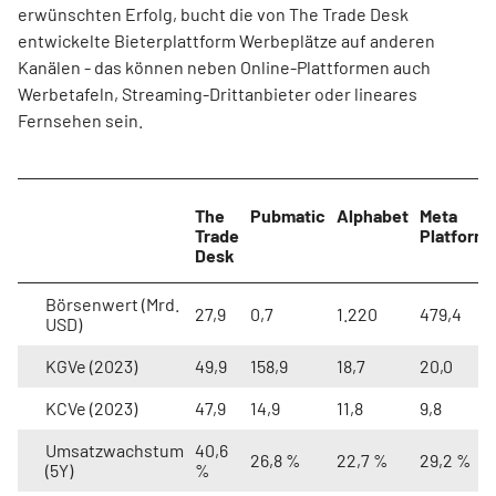
erwünschten Erfolg, bucht die von The Trade Desk
entwickelte Bieterplattform Werbeplätze auf anderen
Kanälen - das können neben Online-Plattformen auch
Werbetafeln, Streaming-Drittanbieter oder lineares
Fernsehen sein.
The
Pubmatic
Alphabet
Meta
Trade
Platform
Desk
Börsenwert (Mrd.
27,9
0,7
1.220
479,4
USD)
KGVe (2023)
49,9
158,9
18,7
20,0
KCVe (2023)
47,9
14,9
11,8
9,8
Umsatzwachstum
40,6
26,8 %
22,7 %
29,2 %
(5Y)
%