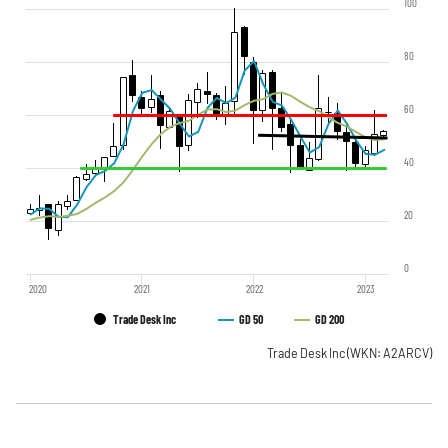
100
80
60
40
20
0
2020
2021
2022
2023
Trade Desk Inc
GD 50
GD 200
Trade Desk Inc
(WKN: A2ARCV)