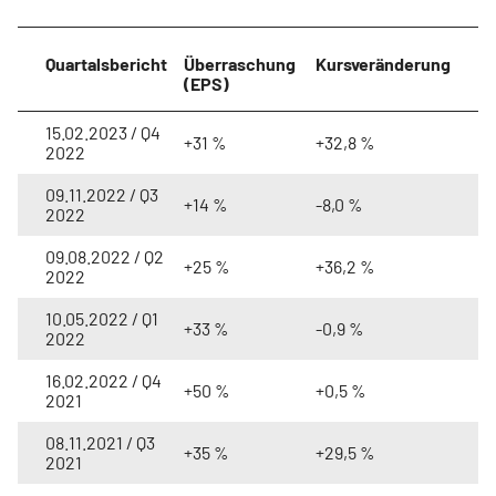
Quartalsbericht
Überraschung
Kursveränderung
(EPS)
15.02.2023 / Q4
+31 %
+32,8 %
2022
09.11.2022 / Q3
+14 %
-8,0 %
2022
09.08.2022 / Q2
+25 %
+36,2 %
2022
10.05.2022 / Q1
+33 %
-0,9 %
2022
16.02.2022 / Q4
+50 %
+0,5 %
2021
08.11.2021 / Q3
+35 %
+29,5 %
2021