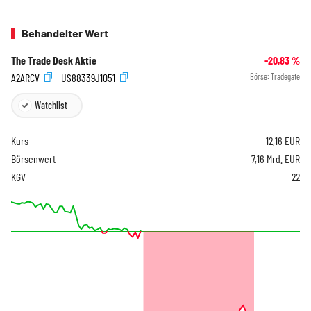
Behandelter Wert
The Trade Desk Aktie
-20,83
%
A2ARCV
US88339J1051
Börse:
Tradegate
Watchlist
Kurs
12,16
EUR
Börsenwert
7,16 Mrd. EUR
KGV
22