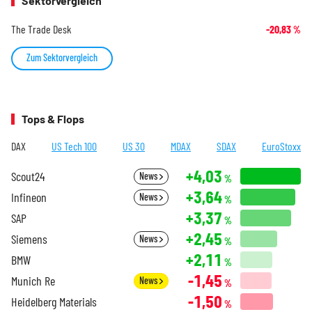
Sektorvergleich
The Trade Desk
-20,83
%
Zum Sektorvergleich
Tops & Flops
DAX
US Tech 100
US 30
MDAX
SDAX
EuroStoxx
+4,03
Scout24
News
%
+3,64
Infineon
News
%
+3,37
SAP
%
+2,45
Siemens
News
%
+2,11
BMW
%
-1,45
Munich Re
News
%
-1,50
Heidelberg Materials
%