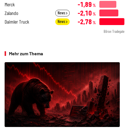
-1,89
Merck
%
-2,10
Zalando
News
%
-2,78
Daimler Truck
News
%
Börse: Tradegate
Mehr zum Thema