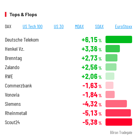
Tops & Flops
DAX
US Tech 100
US 30
MDAX
SDAX
EuroStoxx
+6,15
Deutsche Telekom
%
+3,36
Henkel Vz.
%
+2,73
Brenntag
%
+2,56
Zalando
%
+2,06
RWE
%
-1,63
Commerzbank
%
-1,84
Vonovia
%
-4,32
Siemens
%
-5,13
Rheinmetall
%
-5,38
Scout24
%
Börse: Tradegate