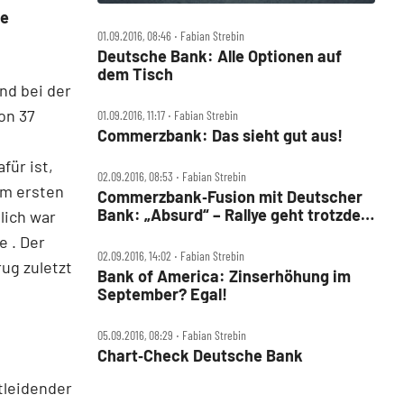
ie
01.09.2016, 08:46 ‧ Fabian Strebin
Deutsche Bank: Alle Optionen auf
dem Tisch
nd bei der
on 37
01.09.2016, 11:17 ‧ Fabian Strebin
Commerzbank: Das sieht gut aus!
für ist,
02.09.2016, 08:53 ‧ Fabian Strebin
im ersten
Commerzbank‑Fusion mit Deutscher
Bank: „Absurd“ – Rallye geht trotzdem
lich war
weiter!
e . Der
02.09.2016, 14:02 ‧ Fabian Strebin
rug zuletzt
Bank of America: Zinserhöhung im
September? Egal!
05.09.2016, 08:29 ‧ Fabian Strebin
Chart‑Check Deutsche Bank
tleidender