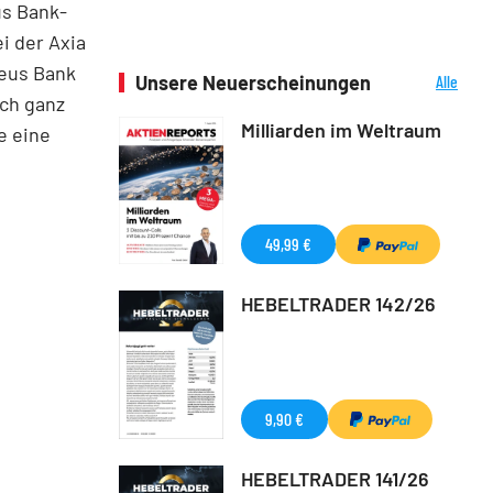
us Bank-
i der Axia
aeus Bank
Unsere Neuerscheinungen
Alle
Neuerscheinungen
och ganz
Milliarden im Weltraum
e eine
49,99 €
HEBELTRADER 142/26
9,90 €
HEBELTRADER 141/26