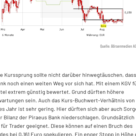
Quelle: Börsenmedien A
e Kurssprung sollte nicht darüber hinwegtäuschen, dass
nk noch einen weiten Weg vor sich hat. Mit einem KGV f
Titel extrem günstig bewertet. Grund dürften höhere
artungen sein. Auch das Kurs-Buchwert-Verhältnis von 
es Jahr ist sehr gering. Hier dürften sich aber auch Sor
er Bilanz der Piraeus Bank niederschlagen. Grundsätzlich 
 für Trader geeignet. Diese können auf einen Bruch des
es bei 0,161 Euro spekulieren. Ein enger Stopp in Höhe