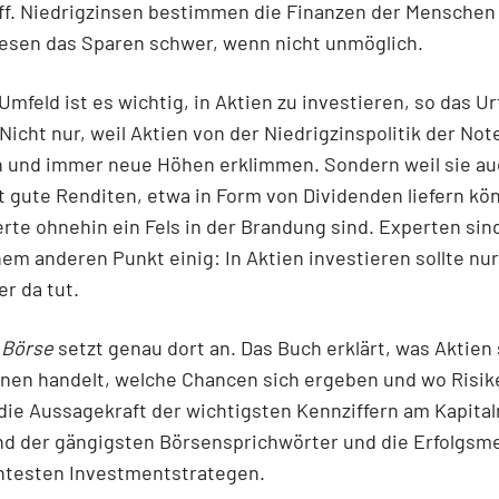
iff. Niedrigzinsen bestimmen die Finanzen der Menschen
esen das Sparen schwer, wenn nicht unmöglich.
Umfeld ist es wichtig, in Aktien zu investieren, so das Urt
Nicht nur, weil Aktien von der Niedrigzinspolitik der No
n und immer neue Höhen erklimmen. Sondern weil sie au
t gute Renditen, etwa in Form von Dividenden liefern kö
rte ohnehin ein Fels in der Brandung sind. Experten sin
nem anderen Punkt einig: In Aktien investieren sollte nur
er da tut.
 Börse
setzt genau dort an. Das Buch erklärt, was Aktien 
nen handelt, welche Chancen sich ergeben und wo Risik
 die Aussagekraft der wichtigsten Kennziffern am Kapita
nd der gängigsten Börsensprichwörter und die Erfolgs
ntesten Investmentstrategen.