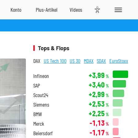
Tops & Flops
DAX
US Tech 100
US 30
MDAX
SDAX
EuroStoxx
+3,99
Infineon
%
+3,40
SAP
%
+2,99
Scout24
%
+2,53
Siemens
%
+2,25
BMW
%
-1,13
Merck
%
-1,17
Beiersdorf
%