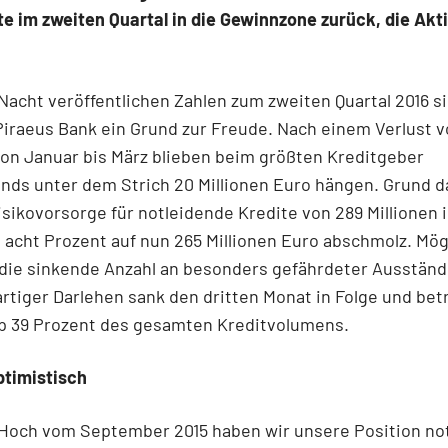
e im zweiten Quartal in die Gewinnzone zurück, die Akt
Nacht veröffentlichen Zahlen zum zweiten Quartal 2016 si
Piraeus Bank ein Grund zur Freude. Nach einem Verlust v
von Januar bis März blieben beim größten Kreditgeber
nds unter dem Strich 20 Millionen Euro hängen. Grund da
isikovorsorge für notleidende Kredite von 289 Millionen 
 acht Prozent auf nun 265 Millionen Euro abschmolz. Mög
die sinkende Anzahl an besonders gefährdeter Ausständ
artiger Darlehen sank den dritten Monat in Folge und bet
p 39 Prozent des gesamten Kreditvolumens.
ptimistisch
 Hoch vom September 2015 haben wir unsere Position no