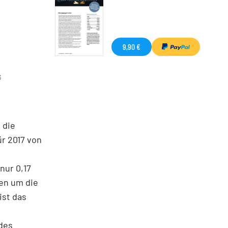
9,90 €
G
 die
ür 2017 von
nur 0,17
gen um die
ist das
 des