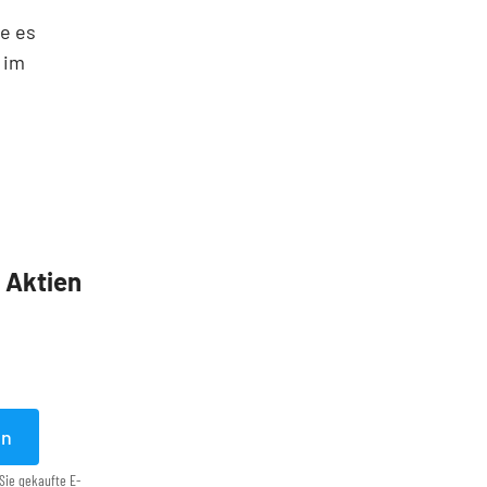
ie es
 im
5 Aktien
en
Sie gekaufte E-