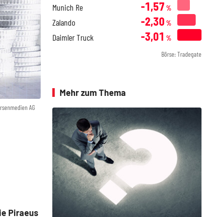
-1,57
Munich Re
%
-2,30
Zalando
%
-3,01
Daimler Truck
%
Börse: Tradegate
Mehr zum Thema
örsenmedien AG
ie Piraeus