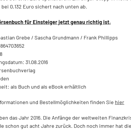
bei 0,132 Euro sichert nach unten ab.
örsenbuch für Einsteiger jetzt genau richtig ist.
astian Grebe / Sascha Grundmann / Frank Phillipps
3864703652
8
ngsdatum: 31.08.2016
örsenbuchverlag
nden
eit: als Buch und als eBook erhältlich
formationen und Bestellmöglichkeiten finden Sie
hier
ben das Jahr 2016. Die Anfänge der weltweiten Finanzkri
le schon gut acht Jahre zurück. Doch noch immer hat die