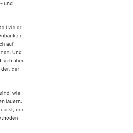
 – und
eil vieler
tenbanken
ch auf
nnen. Und
d sich aber
 der, der
sind, wie
en lauern.
lmarkt, den
methoden