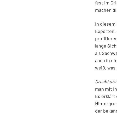
fest im Gr
machen di
In diesem 
Experten. 
profitiere
lange Sich
als Sachwe
auch in ei
weiß, was 
Crashkurs
man mit ih
Es erklärt
Hintergru
der bekan