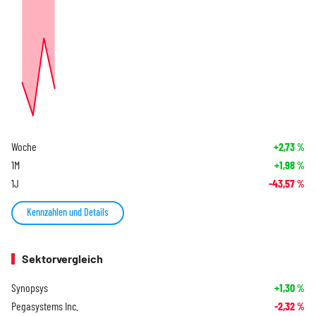
Woche
+2,73
%
1M
+1,98
%
1J
-43,57
%
Kennzahlen und Details
Sektorvergleich
Synopsys
+1,30
%
Pegasystems Inc.
-2,32
%