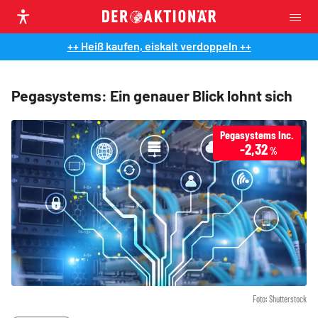
++ Heiß kaufen, eiskalt verdoppeln ++
Pegasystems: Ein genauer Blick lohnt sich
Pegasystems Inc.
-2,32
%
Foto: Shutterstock