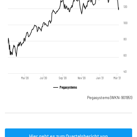
120
100
80
60
40
Mai '20
Jul '20
Sep '20
Nov '20
Jan '21
Mär '21
Pegasystems
Pegasystems
(WKN: 901951)
Hier geht es zum Quartalsbericht von