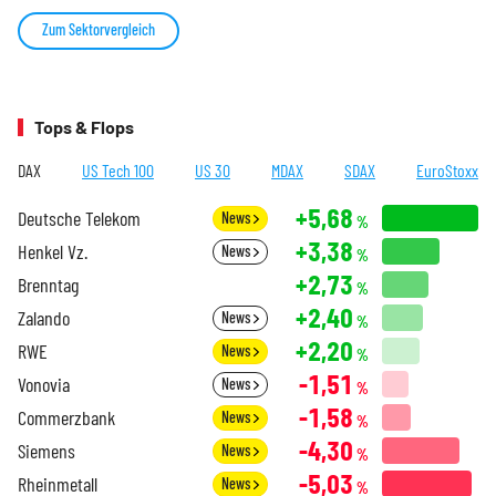
Zum Sektorvergleich
Tops & Flops
DAX
US Tech 100
US 30
MDAX
SDAX
EuroStoxx
+5,68
Deutsche Telekom
News
%
+3,38
Henkel Vz.
News
%
+2,73
Brenntag
%
+2,40
Zalando
News
%
+2,20
RWE
News
%
-1,51
Vonovia
News
%
-1,58
Commerzbank
News
%
-4,30
Siemens
News
%
-5,03
Rheinmetall
News
%