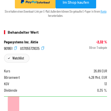
Im Shop kaufen
Sofortkauf
Sie erhalten einen Download-Link per E-Mail. Außerdem können Sie gekaufte E-Paper in Ihrem
Konto
herunterladen.
Behandelter Wert
Pegasystems Inc. Aktie
-2,32
%
901951
US7055731035
Börse:
Tradegate
Watchlist
Kurs
26,89
EUR
Börsenwert
4,28 Mrd. EUR
KGV
13
Dividende
0,35 %