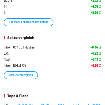
Woche
+2,62
%
1M
+1,35
%
1J
+9,56
%
DAX Index Kennzahlen und Details
Sektorvergleich
Infront USA 30 Industrial
+0,34
%
DAX
+0,22
%
MDAX
+0,13
%
Infront Nikkei 225
-0,20
%
Zum Sektorvergleich
Tops & Flops
DAX
US Tech 100
US 30
MDAX
SDAX
EuroStoxx