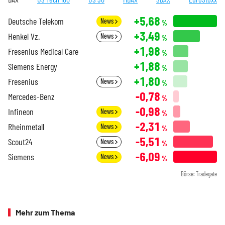
+5,68
Deutsche Telekom
News
%
+3,49
Henkel Vz.
News
%
+1,98
Fresenius Medical Care
%
+1,88
Siemens Energy
%
+1,80
Fresenius
News
%
-0,78
Mercedes-Benz
%
-0,98
Infineon
News
%
-2,31
Rheinmetall
News
%
-5,51
Scout24
News
%
-6,09
Siemens
News
%
Börse: Tradegate
Mehr zum Thema