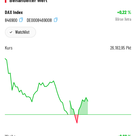
Behandelter Wert
DAX Index
+0,22
%
846900
DE0008469008
Börse:
Xetra
Watchlist
Kurs
26.182,95
Pkt