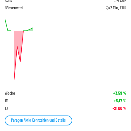
Börsenwert
7,42 Mio. EUR
Woche
+3,59
%
1M
+5,17
%
1J
-21,00
%
Paragon Aktie Kennzahlen und Details