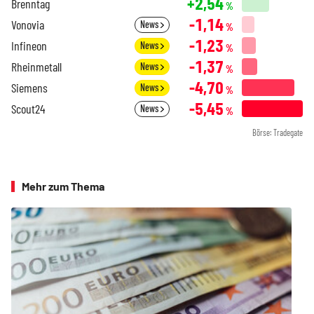
+2,54
Brenntag
%
-1,14
Vonovia
News
%
-1,23
Infineon
News
%
-1,37
Rheinmetall
News
%
-4,70
Siemens
News
%
-5,45
Scout24
News
%
Börse: Tradegate
Mehr zum Thema