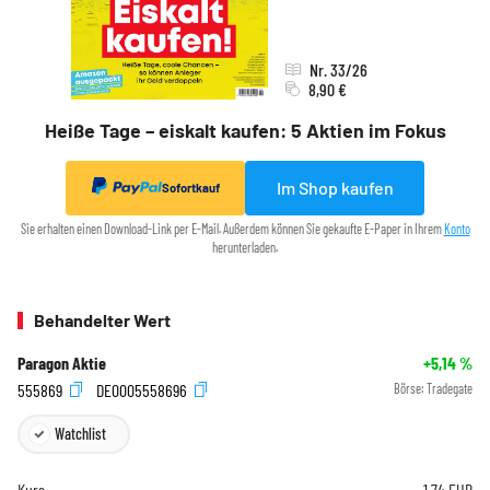
Nr. 33/26
8,90 €
Heiße Tage – eiskalt kaufen: 5 Aktien im Fokus
Im Shop kaufen
Sofortkauf
Sie erhalten einen Download-Link per E-Mail. Außerdem können Sie gekaufte E-Paper in Ihrem
Konto
herunterladen.
Behandelter Wert
Paragon Aktie
+5,14
%
555869
DE0005558696
Börse:
Tradegate
Watchlist
Kurs
1,74
EUR