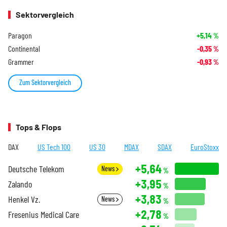
Sektorvergleich
Paragon
+5,14
%
Continental
-0,35
%
Grammer
-0,93
%
Zum Sektorvergleich
Tops & Flops
DAX
US Tech 100
US 30
MDAX
SDAX
EuroStoxx
+5,64
Deutsche Telekom
News
%
+3,95
Zalando
%
+3,83
Henkel Vz.
News
%
+2,78
Fresenius Medical Care
%