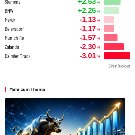
+2,53
Siemens
%
+2,25
BMW
%
-1,13
Merck
%
-1,17
Beiersdorf
%
-1,57
Munich Re
%
-2,30
Zalando
%
-3,01
Daimler Truck
%
Börse: Tradegate
Mehr zum Thema