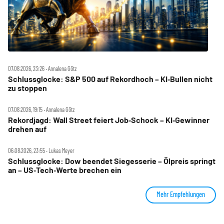
07.08.2026, 23:26 ‧ Annalena Götz
Schlussglocke: S&P 500 auf Rekordhoch – KI‑Bullen nicht
zu stoppen
07.08.2026, 19:15 ‧ Annalena Götz
Rekordjagd: Wall Street feiert Job‑Schock – KI‑Gewinner
drehen auf
06.08.2026, 23:55 ‧ Lukas Meyer
Schlussglocke: Dow beendet Siegesserie – Ölpreis springt
an – US‑Tech‑Werte brechen ein
Mehr Empfehlungen