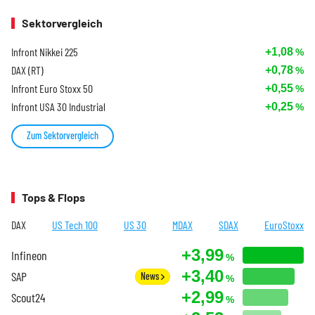
Sektorvergleich
Infront Nikkei 225
+1,08
%
DAX (RT)
+0,78
%
Infront Euro Stoxx 50
+0,55
%
Infront USA 30 Industrial
+0,25
%
Zum Sektorvergleich
Tops & Flops
DAX
US Tech 100
US 30
MDAX
SDAX
EuroStoxx
+3,99
Infineon
%
+3,40
SAP
News
%
+2,99
Scout24
%