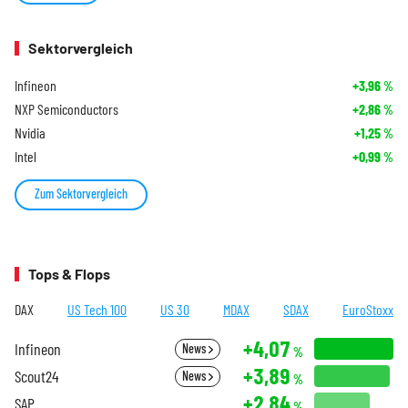
Sektorvergleich
Infineon
+3,96
%
NXP Semiconductors
+2,86
%
Nvidia
+1,25
%
Intel
+0,99
%
Zum Sektorvergleich
Tops & Flops
DAX
US Tech 100
US 30
MDAX
SDAX
EuroStoxx
+4,07
Infineon
News
%
+3,89
Scout24
News
%
+2,84
SAP
%