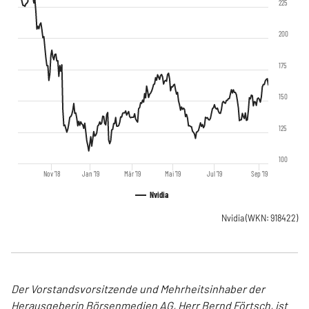
225
200
175
150
125
100
Nov '18
Jan '19
Mär '19
Mai '19
Jul '19
Sep '19
Nvidia
Nvidia
(WKN: 918422)
Der Vorstandsvorsitzende und Mehrheitsinhaber der
Herausgeberin Börsenmedien AG, Herr Bernd Förtsch, ist