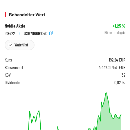
Behandelter Wert
Nvidia Aktie
+1,25
%
918422
US67066G1040
Börse:
Tradegate
Watchlist
Kurs
192,24
EUR
Börsenwert
4.447,31 Mrd. EUR
KGV
32
Dividende
0,02 %