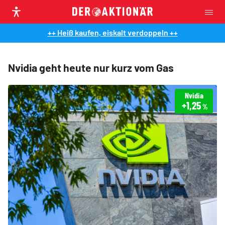
++ Heiß kaufen, eiskalt verdoppeln ++
Nvidia geht heute nur kurz vom Gas
Nvidia
+1,25
%