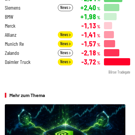
+2,40
Siemens
News
%
+1,98
BMW
%
-1,13
Merck
%
-1,41
Allianz
News
%
-1,57
Munich Re
News
%
-2,18
Zalando
News
%
-3,72
Daimler Truck
News
%
Börse: Tradegate
Mehr zum Thema