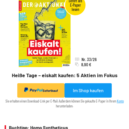
Nr. 33/26
8,90 €
Heiße Tage – eiskalt kaufen: 5 Aktien im Fokus
Im Shop kaufen
Sofortkauf
Sie erhalten einen Download-Link per E-Mail. Außerdem können Sie gekaufte E-Paper in Ihrem
Konto
herunterladen.
Buchtipp: Homo Syntheticus