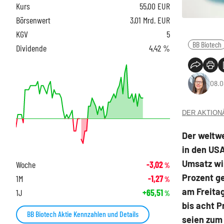
Kurs
55,00
EUR
Börsenwert
3,01 Mrd. EUR
KGV
5
BB Biotech
Dividende
4,42 %
08.0
DER AKTIONÄR
Der weltw
in den US
Umsatz wir
Woche
-3,02
%
Prozent ge
1M
-1,27
%
am Freitag
1J
+65,51
%
bis acht P
BB Biotech Aktie Kennzahlen und Details
seien zum