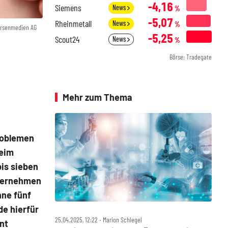
-4,16
Siemens
News
%
-5,07
Rheinmetall
News
%
örsenmedien AG
-5,25
Scout24
News
%
Börse: Tradegate
Mehr zum Thema
roblemen
Beim
bis sieben
nternehmen
nne fünf
de hierfür
25.04.2025, 12:22 ‧ Marion Schlegel
nt