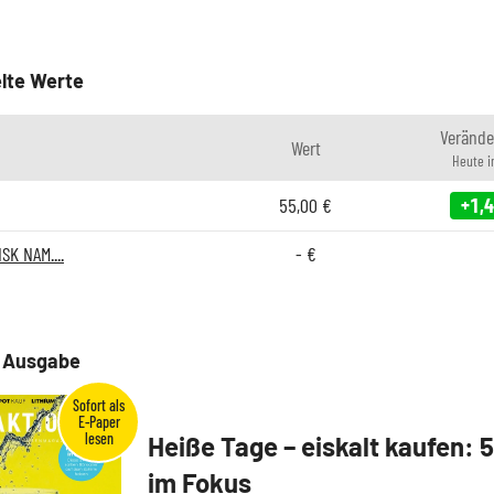
lte Werte
Verände
Wert
Heute 
55,00
€
+1,
K NAM....
-
€
e Ausgabe
Heiße Tage – eiskalt kaufen: 
im Fokus