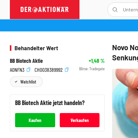
Novo No
Behandelter Wert
Senkung
BB Biotech Aktie
+1,48
%
Börse:
Tradegate
A0NFN3
CH0038389992
Watchlist
BB Biotech
Aktie jetzt handeln?
Kaufen
Verkaufen