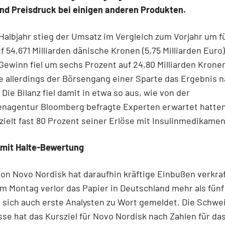
nd Preisdruck bei einigen anderen Produkten.
Halbjahr stieg der Umsatz im Vergleich zum Vorjahr um f
f 54,671 Milliarden dänische Kronen (5,75 Milliarden Euro)
Gewinn fiel um sechs Prozent auf 24,80 Milliarden Kronen
e allerdings der Börsengang einer Sparte das Ergebnis 
 Die Bilanz fiel damit in etwa so aus, wie von der
enagentur Bloomberg befragte Experten erwartet hatte
zielt fast 80 Prozent seiner Erlöse mit Insulinmedikame
 mit Halte-Bewertung
von Novo Nordisk hat daraufhin kräftige Einbußen verkra
 Montag verlor das Papier in Deutschland mehr als fünf
sich auch erste Analysten zu Wort gemeldet. Die Schwe
sse hat das Kursziel für Novo Nordisk nach Zahlen für da