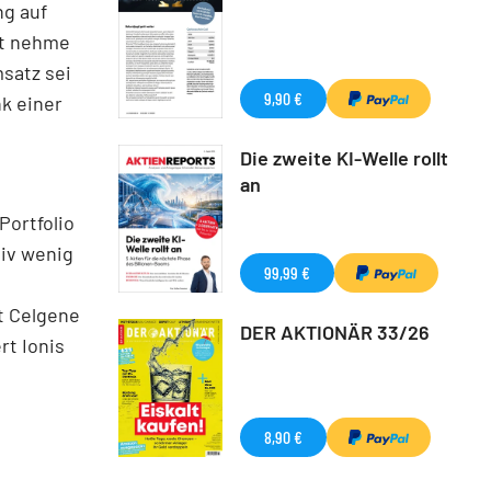
ng auf
ft nehme
satz sei
9,90 €
k einer
Die zweite KI-Welle rollt
an
Portfolio
tiv wenig
99,99 €
t Celgene
DER AKTIONÄR 33/26
t Ionis
8,90 €