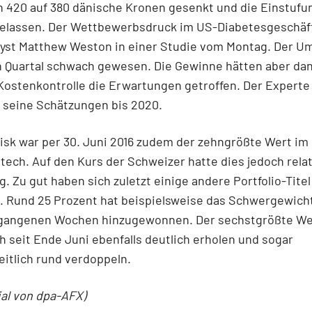
n 420 auf 380 dänische Kronen gesenkt und die Einstufu
 belassen. Der Wettbewerbsdruck im US-Diabetesgeschä
lyst Matthew Weston in einer Studie vom Montag. Der Um
n Quartal schwach gewesen. Die Gewinne hätten aber dan
ostenkontrolle die Erwartungen getroffen. Der Experte
 seine Schätzungen bis 2020.
sk war per 30. Juni 2016 zudem der zehngrößte Wert im 
tech. Auf den Kurs der Schweizer hatte dies jedoch rela
. Zu gut haben sich zuletzt einige andere Portfolio-Titel
t. Rund 25 Prozent hat beispielsweise das Schwergewich
rgangenen Wochen hinzugewonnen. Der sechstgrößte Wer
h seit Ende Juni ebenfalls deutlich erholen und sogar
itlich rund verdoppeln.
ial von dpa-AFX)