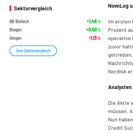
NovoLog u
Sektorvergleich
BB Biotech
+1,48
Im ersten 
%
Biogen
+0,50
Prozent au
%
Amgen
-1,13
operative 
%
zuvor hatt
Zum Sektorvergleich
getrieben.
Nachricht
Nordisk er
Analysten
Die Aktie 
müssen. Am
Nun haben 
Credit Sui