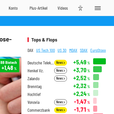
nose-
Tops & Flops
DAX
US Tech 100
US 30
MDAX
SDAX
EuroStoxx
+5,49
BB Biotech
Deutsche Telekom
News
%
+1,48
+3,70
%
Henkel Vz.
News
%
+2,52
Zalando
News
%
+2,32
Brenntag
%
+2,24
Hochtief
%
-1,47
Vonovia
News
%
-1,71
Commerzbank
News
%