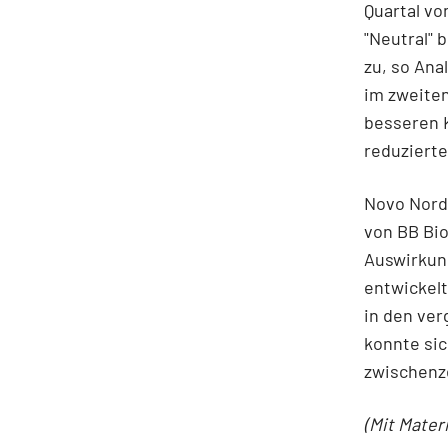
Quartal vo
"Neutral"
zu, so Ana
im zweite
besseren K
reduzierte
Novo Nordi
von BB Bio
Auswirkung
entwickel
in den ve
konnte sic
zwischenze
(Mit Mater