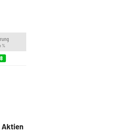
rung
in %
48
5 Aktien