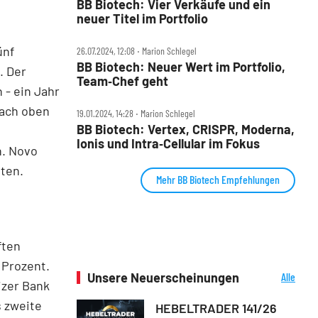
BB Biotech: Vier Verkäufe und ein
neuer Titel im Portfolio
ünf
26.07.2024, 12:08 ‧ Marion Schlegel
BB Biotech: Neuer Wert im Portfolio,
. Der
Team‑Chef geht
 - ein Jahr
nach oben
19.01.2024, 14:28 ‧ Marion Schlegel
BB Biotech: Vertex, CRISPR, Moderna,
Ionis und Intra‑Cellular im Fokus
n. Novo
nten.
Mehr BB Biotech Empfehlungen
ften
 Prozent.
Unsere Neuerscheinungen
Alle
izer Bank
Neuerscheinungen
s zweite
HEBELTRADER 141/26