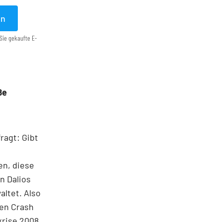
en
Sie gekaufte E-
ße
ragt: Gibt
en, diese
n Dalios
altet. Also
ßen Crash
krise 2008