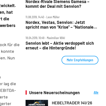
Nordex‑Rivale Siemens Gamesa –
wickelt.
kommt der Deal mit Senvion?
en, hat
11.08.2019, 14:40 ‧ Leon Müller
t die
Nordex, Vestas, Senvion: Jetzt
ewerbers
spricht man von "Krise" – "Nationaler
Aktionsplan" gefordert
18.04.2019, 10:49 ‧ Maximilian Völkl
Senvion lebt – Aktie verdoppelt sich
ock für die
erneut – die Hintergründe!
n konnte
ßen. Nun
Mehr Empfehlungen
e
r lag die
n EBITDA-
Unsere Neuerscheinungen
Alle
Neuerscheinungen
ierte
HEBELTRADER 141/26
gerter