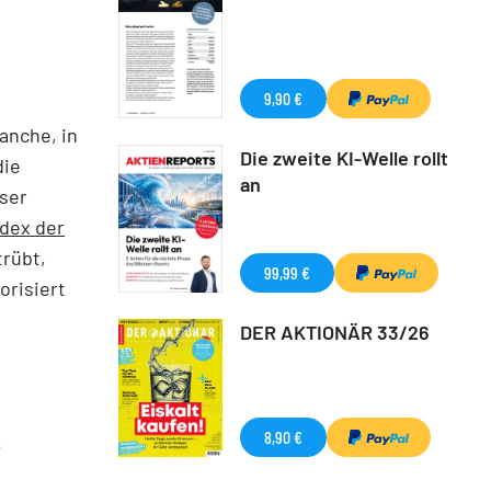
9,90 €
anche, in
Die zweite KI-Welle rollt
die
an
sser
rdex der
trübt,
99,99 €
orisiert
DER AKTIONÄR 33/26
8,90 €