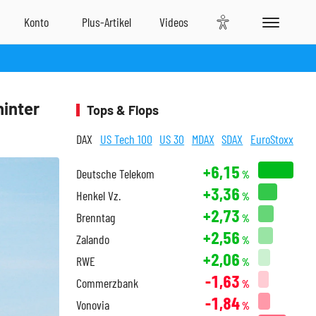
hinter
Tops & Flops
DAX
US Tech 100
US 30
MDAX
SDAX
EuroStoxx
+6,15
Deutsche Telekom
%
+3,36
Henkel Vz.
%
+2,73
Brenntag
%
+2,56
Zalando
%
+2,06
RWE
%
-1,63
Commerzbank
%
-1,84
Vonovia
%