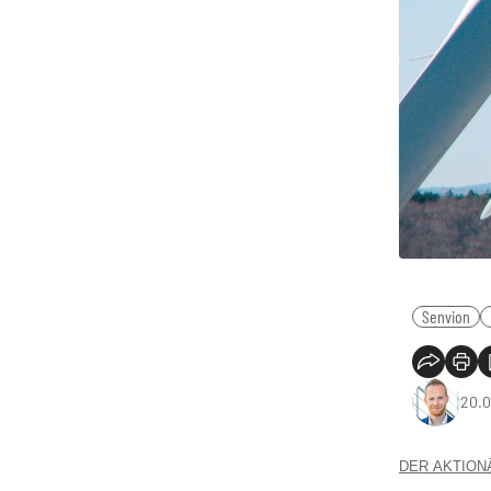
Senvion
20.0
DER AKTIONÄR