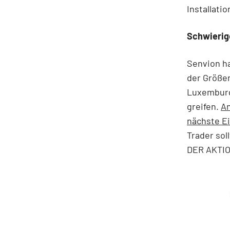
Installatio
Schwierig
Senvion ha
der Größen
Luxemburge
greifen.
An
nächste Ei
Trader sol
DER AKTI