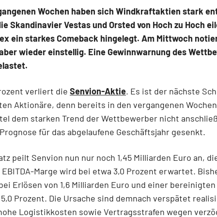
rgangenen Wochen haben sich Windkraftaktien stark ent
e Skandinavier Vestas und Orsted von Hoch zu Hoch eil
ex ein starkes Comeback hingelegt. Am Mittwoch notier
 aber wieder einstellig. Eine Gewinnwarnung des Wettb
lastet.
ozent verliert die
Senvion-Aktie
. Es ist der nächste Sch
ften Aktionäre, denn bereits in den vergangenen Woche
itel dem starken Trend der Wettbewerber nicht anschlie
Prognose für das abgelaufene Geschäftsjahr gesenkt.
z peilt Senvion nun nur noch 1,45 Milliarden Euro an, di
 EBITDA-Marge wird bei etwa 3,0 Prozent erwartet. Bishe
ei Erlösen von 1,6 Milliarden Euro und einer bereinigte
5,0 Prozent. Die Ursache sind demnach verspätet realis
hohe Logistikkosten sowie Vertragsstrafen wegen verzö