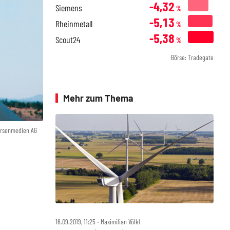
-4,32
Siemens
%
-5,13
Rheinmetall
%
-5,38
Scout24
%
Börse: Tradegate
Mehr zum Thema
örsenmedien AG
16.09.2019, 11:25 ‧ Maximilian Völkl