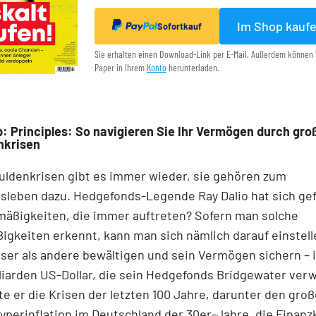
Im Shop kauf
Sofortkauf
Sie erhalten einen Download-Link per E-Mail. Außerdem können 
Paper in Ihrem
Konto
herunterladen.
: Principles: So navigieren Sie Ihr Vermögen durch gro
nkrisen
uldenkrisen gibt es immer wieder, sie gehören zum
sleben dazu. Hedgefonds-Legende Ray Dalio hat sich gef
mäßigkeiten, die immer auftreten? Sofern man solche
gkeiten erkennt, kann man sich nämlich darauf einstell
ser als andere bewältigen und sein Vermögen sichern – i
illiarden US-Dollar, die sein Hedgefonds Bridgewater verw
e er die Krisen der letzten 100 Jahre, darunter den gro
Hyperinflation im Deutschland der 30er-Jahre, die Finanz