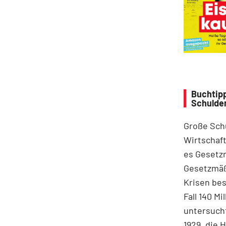
Buchtipp
Schulde
Große Sch
Wirtschaft
es Gesetz
Gesetzmäßi
Krisen bes
Fall 140 M
untersucht
1929, die 