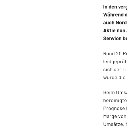
In den ve
Während di
auch Nord
Aktie nun
Senvion be
Rund 20 Pr
leidgeprü
sich der T
wurde die 
Beim Umsat
bereinigte
Prognose b
Marge von 
Umsätze, 