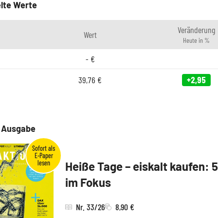
lte Werte
Veränderung
Wert
Heute in %
-
€
39,76
€
+2,95
e Ausgabe
Heiße Tage – eiskalt kaufen: 
im Fokus
Nr. 33/26
8,90 €