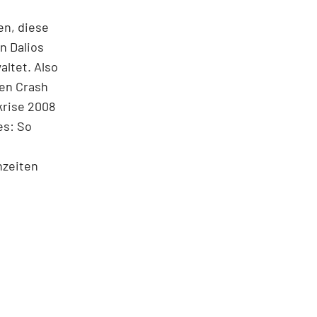
en, diese
n Dalios
altet. Also
ßen Crash
krise 2008
es: So
nzeiten