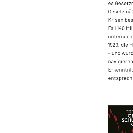
es Gesetz
Gesetzmäßi
Krisen bes
Fall 140 M
untersucht
1929, die 
– und wurd
navigieren
Erkenntnis
entspreche