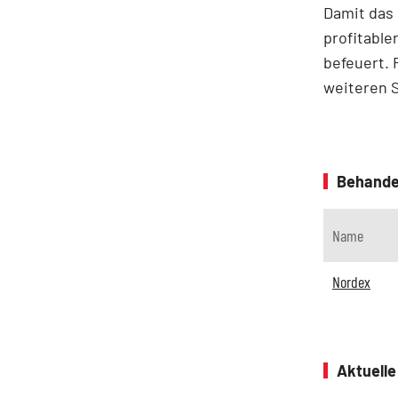
Damit das
profitable
befeuert. 
weiteren 
Behande
Name
Nordex
Aktuell