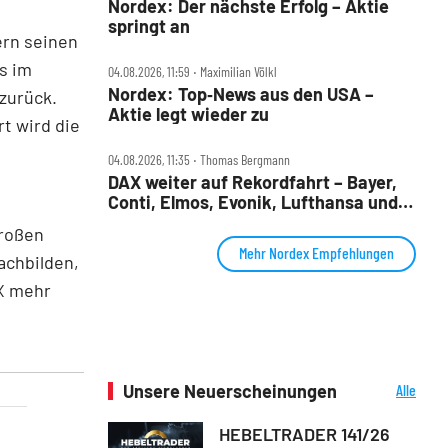
Nordex: Der nächste Erfolg – Aktie
springt an
ern seinen
ts im
04.08.2026, 11:59 ‧ Maximilian Völkl
Nordex: Top‑News aus den USA –
zurück.
Aktie legt wieder zu
t wird die
04.08.2026, 11:35 ‧ Thomas Bergmann
DAX weiter auf Rekordfahrt – Bayer,
Conti, Elmos, Evonik, Lufthansa und
Nordex im Check
großen
Mehr Nordex Empfehlungen
achbilden,
X mehr
Unsere Neuerscheinungen
Alle
Neuerscheinungen
HEBELTRADER 141/26