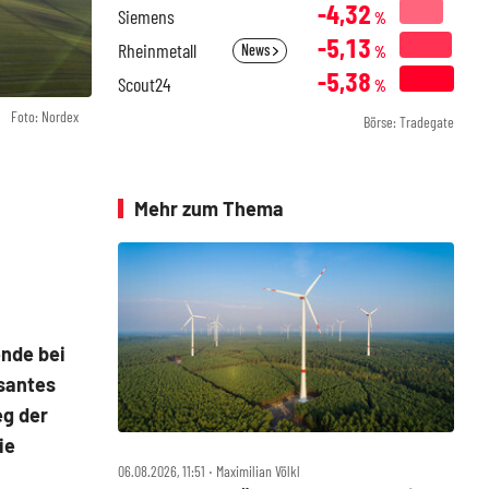
-4,32
Siemens
%
-5,13
Rheinmetall
News
%
-5,38
Scout24
%
Foto: Nordex
Börse: Tradegate
Mehr zum Thema
ende bei
asantes
eg der
ie
06.08.2026, 11:51 ‧ Maximilian Völkl