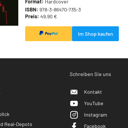
Format:
Hardcover
ISBN:
978-3-86470-735-3
Preis:
49,90 €
Im Shop kaufen
Schreiben Sie uns
Kontakt
r
YouTube
lick
Instagram
nd Real-Depots
Facebook