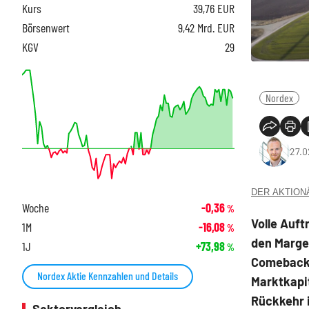
Kurs
39,76
EUR
Börsenwert
9,42 Mrd. EUR
KGV
29
Nordex
27.0
DER AKTIONÄR
Woche
-0,36
%
Volle Auft
1M
-16,08
%
den Margen
1J
+73,98
%
Comeback 
Nordex Aktie Kennzahlen und Details
Marktkapit
Rückkehr 