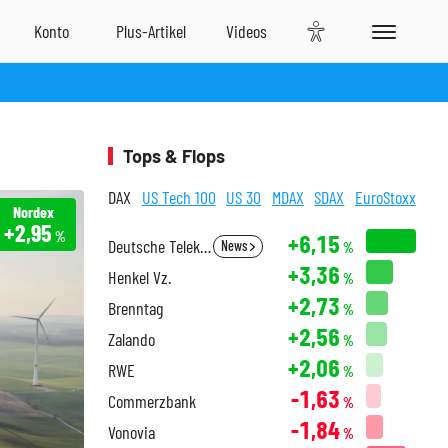
Tops & Flops
DAX
US Tech 100
US 30
MDAX
SDAX
EuroStoxx
Nordex
+2,95
%
+6,15
Deutsche Telekom
News
%
+3,36
Henkel Vz.
%
+2,73
Brenntag
%
+2,56
Zalando
%
+2,06
RWE
%
-1,63
Commerzbank
%
-1,84
Vonovia
%