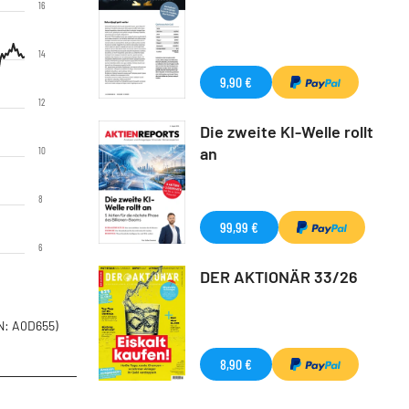
16
14
9,90 €
12
Die zweite KI-Welle rollt
an
10
8
99,99 €
6
DER AKTIONÄR 33/26
: A0D655)
8,90 €