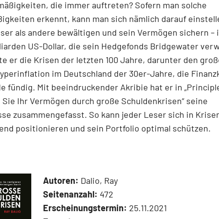
mäßigkeiten, die immer auftreten? Sofern man solche
gkeiten erkennt, kann man sich nämlich darauf einstell
ser als andere bewältigen und sein Vermögen sichern – i
illiarden US-Dollar, die sein Hedgefonds Bridgewater verw
e er die Krisen der letzten 100 Jahre, darunter den gro
Hyperinflation im Deutschland der 30er-Jahre, die Finanz
e fündig. Mit beeindruckender Akribie hat er in „Principl
 Sie Ihr Vermögen durch große Schuldenkrisen“ seine
se zusammengefasst. So kann jeder Leser sich in Krise
nd positionieren und sein Portfolio optimal schützen.
Autoren:
Dalio, Ray
Seitenanzahl:
472
Erscheinungstermin:
25.11.2021