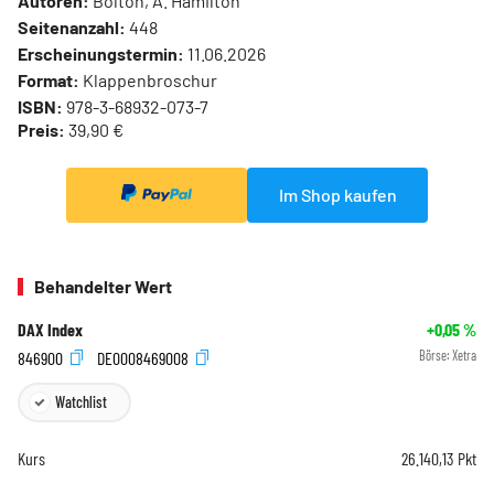
Autoren:
Bolton, A. Hamilton
Seitenanzahl:
448
Erscheinungstermin:
11.06.2026
Format:
Klappenbroschur
ISBN:
978-3-68932-073-7
Preis:
39,90 €
Im Shop kaufen
Behandelter Wert
DAX Index
+0,05
%
846900
DE0008469008
Börse:
Xetra
Watchlist
Kurs
26.140,13
Pkt