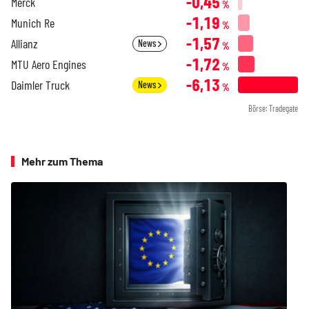
-0,45
Merck
%
-1,19
Munich Re
%
-1,57
Allianz
News
%
-1,72
MTU Aero Engines
%
-6,13
Daimler Truck
News
%
Börse: Tradegate
Mehr zum Thema