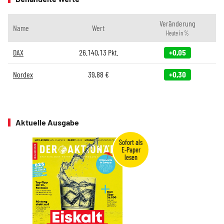
Veränderung
Name
Wert
Heute in %
DAX
26.140,13
Pkt.
+0,05
Nordex
39,88
€
+0,30
Aktuelle Ausgabe