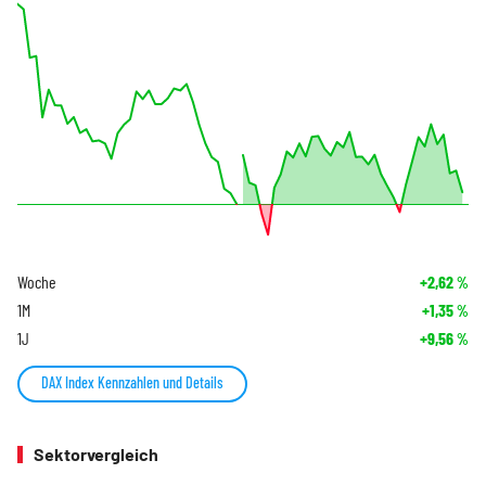
Woche
+2,62
%
1M
+1,35
%
1J
+9,56
%
DAX Index Kennzahlen und Details
Sektorvergleich