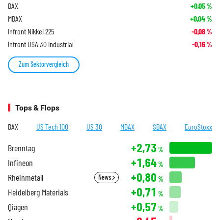
DAX
+0,05
%
MDAX
+0,04
%
Infront Nikkei 225
-0,08
%
Infront USA 30 Industrial
-0,16
%
Zum Sektorvergleich
Tops & Flops
DAX
US Tech 100
US 30
MDAX
SDAX
EuroStoxx
+2,73
Brenntag
%
+1,64
Infineon
%
+0,80
Rheinmetall
News
%
+0,71
Heidelberg Materials
%
+0,57
Qiagen
%