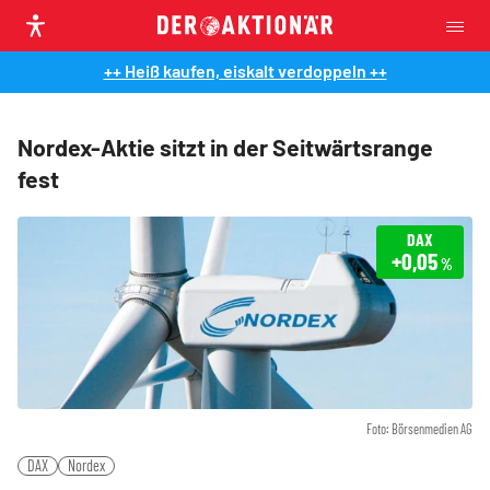
++ Heiß kaufen, eiskalt verdoppeln ++
Nordex-Aktie sitzt in der Seitwärtsrange
fest
DAX
+0,05
%
Foto: Börsenmedien AG
DAX
Nordex