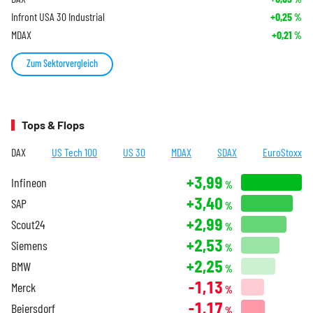
Infront USA 30 Industrial
+0,25
%
MDAX
+0,21
%
Zum Sektorvergleich
Tops & Flops
DAX
US Tech 100
US 30
MDAX
SDAX
EuroStoxx
+3,99
Infineon
%
+3,40
SAP
%
+2,99
Scout24
%
+2,53
Siemens
%
+2,25
BMW
%
-1,13
Merck
%
-1,17
Beiersdorf
%