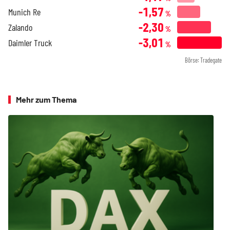
-1,57
Munich Re
%
-2,30
Zalando
%
-3,01
Daimler Truck
%
Börse: Tradegate
Mehr zum Thema