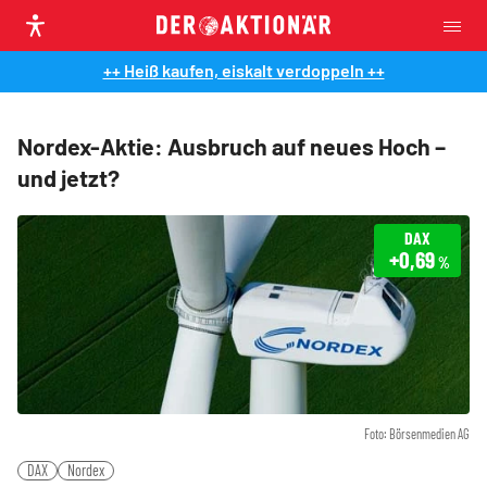
++ Heiß kaufen, eiskalt verdoppeln ++
Nordex-Aktie: Ausbruch auf neues Hoch –
und jetzt?
DAX
+0,69
%
Foto: Börsenmedien AG
DAX
Nordex