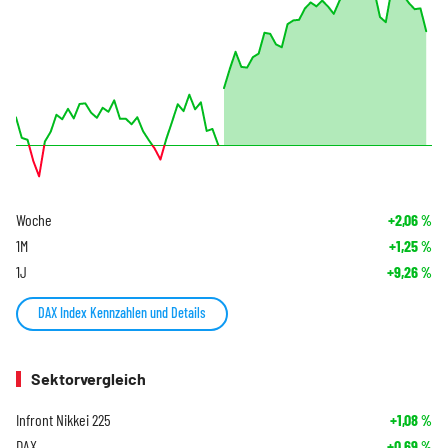
Woche
+2,06
%
1M
+1,25
%
1J
+9,26
%
DAX Index Kennzahlen und Details
Sektorvergleich
Infront Nikkei 225
+1,08
%
DAX
+0,69
%