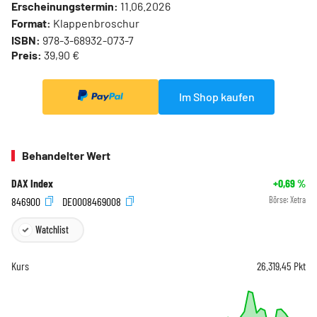
Erscheinungstermin:
11.06.2026
Format:
Klappenbroschur
ISBN:
978-3-68932-073-7
Preis:
39,90 €
Im Shop kaufen
Behandelter Wert
DAX Index
+0,69
%
846900
DE0008469008
Börse:
Xetra
Watchlist
Kurs
26.319,45
Pkt