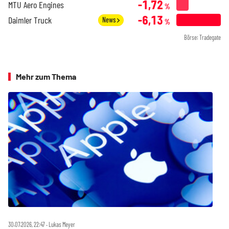
-1,72
MTU Aero Engines
%
-6,13
Daimler Truck
News
%
Börse: Tradegate
Mehr zum Thema
30.07.2026, 22:47 ‧ Lukas Meyer