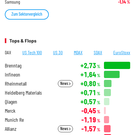
Samsung
-1,14
%
Zum Sektorvergleich
Tops & Flops
DAX
US Tech 100
US 30
MDAX
SDAX
EuroStoxx
+2,73
Brenntag
%
+1,64
Infineon
%
+0,80
Rheinmetall
News
%
+0,71
Heidelberg Materials
%
+0,57
Qiagen
%
-0,45
Merck
%
-1,19
Munich Re
%
-1,57
Allianz
News
%