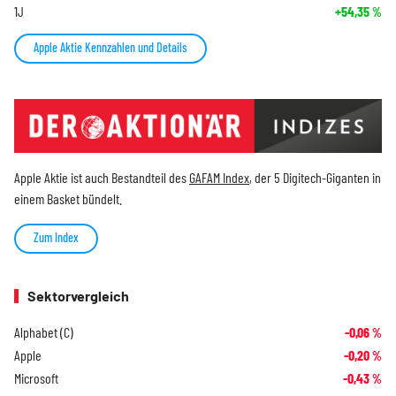
1J
+54,35
%
Apple Aktie Kennzahlen und Details
Apple Aktie ist auch Bestandteil des
GAFAM Index
, der 5 Digitech-Giganten in
einem Basket bündelt.
Zum Index
Sektorvergleich
Alphabet (C)
-0,06
%
Apple
-0,20
%
Microsoft
-0,43
%