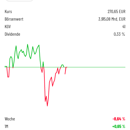
Kurs
270,65
EUR
Börsenwert
3.915,08 Mrd. EUR
KGV
41
Dividende
0,33 %
Woche
-8,64
%
1M
+0,65
%