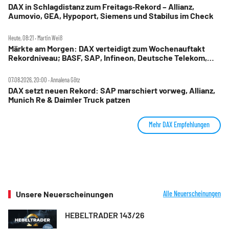
DAX in Schlagdistanz zum Freitags‑Rekord – Allianz,
Aumovio, GEA, Hypoport, Siemens und Stabilus im Check
Heute, 08:21 ‧ Martin Weiß
Märkte am Morgen: DAX verteidigt zum Wochenauftakt
Rekordniveau; BASF, SAP, Infineon, Deutsche Telekom,
Hensoldt, Suss Microtec im Fokus
07.08.2026, 20:00 ‧ Annalena Götz
DAX setzt neuen Rekord: SAP marschiert vorweg, Allianz,
Munich Re & Daimler Truck patzen
Mehr DAX Empfehlungen
Unsere Neuerscheinungen
Alle Neuerscheinungen
HEBELTRADER 143/26