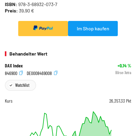
ISBN:
978-3-68932-073-7
Preis:
39,90 €
Im Shop kaufen
Behandelter Wert
DAX Index
+0,14
%
846900
DE0008469008
Börse:
Xetra
Watchlist
Kurs
26.357,33
Pkt