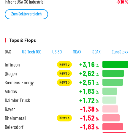
Infront USA 30 Industrial
-0,18
%
Zum Sektorvergleich
Tops & Flops
DAX
US Tech 100
US 30
MDAX
SDAX
EuroStoxx
+3,16
Infineon
News
%
+2,62
Qiagen
News
%
+2,51
Siemens Energy
News
%
+1,83
Adidas
%
+1,72
Daimler Truck
%
-1,38
Bayer
%
-1,52
Rheinmetall
News
%
-1,83
Beiersdorf
%