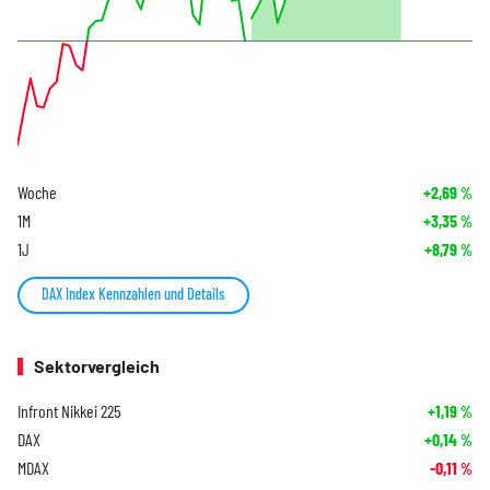
Woche
+2,69
%
1M
+3,35
%
1J
+8,79
%
DAX Index Kennzahlen und Details
Sektorvergleich
Infront Nikkei 225
+1,19
%
DAX
+0,14
%
MDAX
-0,11
%