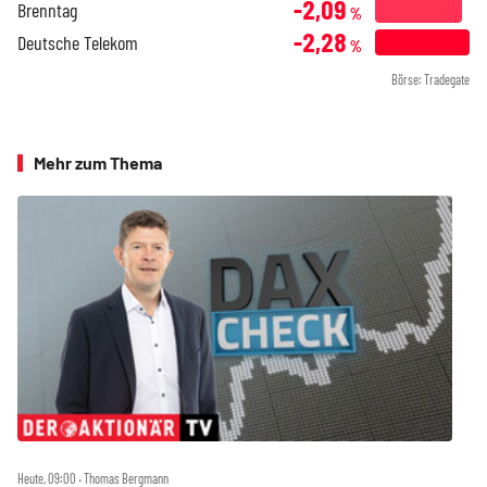
-2,09
Brenntag
%
-2,28
Deutsche Telekom
%
Börse: Tradegate
Mehr zum Thema
Heute, 09:00 ‧ Thomas Bergmann