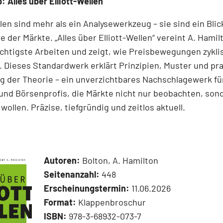
: Alles über Elliott-Wellen
llen sind mehr als ein Analysewerkzeug – sie sind ein Blick
e der Märkte. „Alles über Elliott-Wellen“ vereint A. Hamil
chtigste Arbeiten und zeigt, wie Preisbewegungen zykli
 Dieses Standardwerk erklärt Prinzipien, Muster und pr
 der Theorie – ein unverzichtbares Nachschlagewerk für
und Börsenprofis, die Märkte nicht nur beobachten, son
wollen. Präzise, tiefgründig und zeitlos aktuell.
Autoren:
Bolton, A. Hamilton
Seitenanzahl:
448
Erscheinungstermin:
11.06.2026
Format:
Klappenbroschur
ISBN:
978-3-68932-073-7