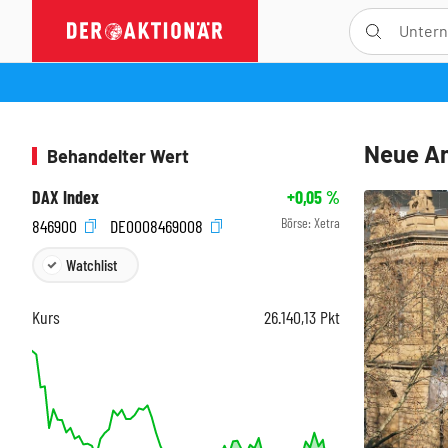
Neue An
Behandelter Wert
DAX Index
+0,05
%
Börse:
Xetra
846900
DE0008469008
Watchlist
Kurs
26.140,13
Pkt