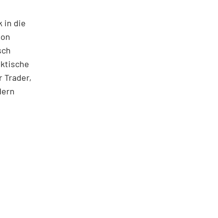
 in die
ton
sch
aktische
 Trader,
dern