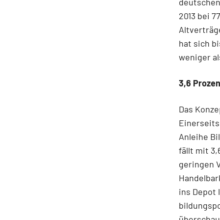
deutschen 
2013 bei 7
Altverträg
hat sich b
weniger al
3,6 Prozen
Das Konzep
Einerseits
Anleihe B
fällt mit 
geringen 
Handelbark
ins Depot 
bildungspo
überschau