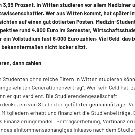
n 3,95 Prozent. In Witten studieren vor allem Mediziner 
tswissenschaftler. Wer aus Witten kommt, hat später i
ichten auf einen gut dotierten Posten. Medizin-Studen
spektive rund 4.800 Euro im Semester, Wirtschaftsstud
 ein Vollstudium fast 6.000 Euro zahlen. Viel Geld, das b
 bekanntermaßen nicht locker sitzt.
eren, dann zahlen
 Studenten ohne reiche Eltern in Witten studieren könn
umgekehrten Generationenvertrag". Wer kein Geld hat, z
nn er gut verdient. Die Studierendengesellschaft
rdecke, ein von Studenten geführter gemeinnütziger Ve
 Mitgliedern erhebt und finanziert die Studienbeiträge. 
s Finanzierungsmodell. Beitragserhebung, Vorfinanzier
endes einkommensabhängiges Inkasso nach dem Studi