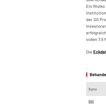
Ein Risiko
Institutio
der SG Pr
Investoren
erfolgrei
vollen 7,5
Die
Eckda
Behande
Name
DAX