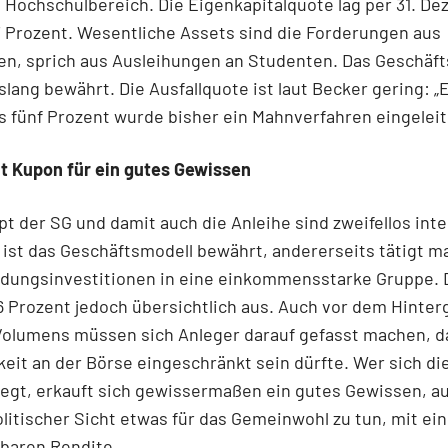
Hochschulbereich. Die Eigenkapitalquote lag per 31. D
7 Prozent. Wesentliche Assets sind die Forderungen aus
en, sprich aus Ausleihungen an Studenten. Das Geschäf
islang bewährt. Die Ausfallquote ist laut Becker gering: „
s fünf Prozent wurde bisher ein Mahnverfahren eingeleit
t Kupon für ein gutes Gewissen
t der SG und damit auch die Anleihe sind zweifellos int
 ist das Geschäftsmodell bewährt, andererseits tätigt m
ildungsinvestitionen in eine einkommensstarke Gruppe.
3,6 Prozent jedoch übersichtlich aus. Auch vor dem Hinte
Volumens müssen sich Anleger darauf gefasst machen, d
eit an der Börse eingeschränkt sein dürfte. Wer sich di
legt, erkauft sich gewissermaßen ein gutes Gewissen, a
litischer Sicht etwas für das Gemeinwohl zu tun, mit ein
baren Rendite.