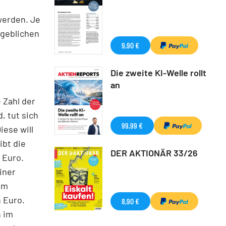
werden. Je
ßgeblichen
9,90 €
Die zweite KI-Welle rollt
an
 Zahl der
, tut sich
99,99 €
iese will
ibt die
DER AKTIONÄR 33/26
 Euro.
iner
em
 Euro.
8,90 €
n im