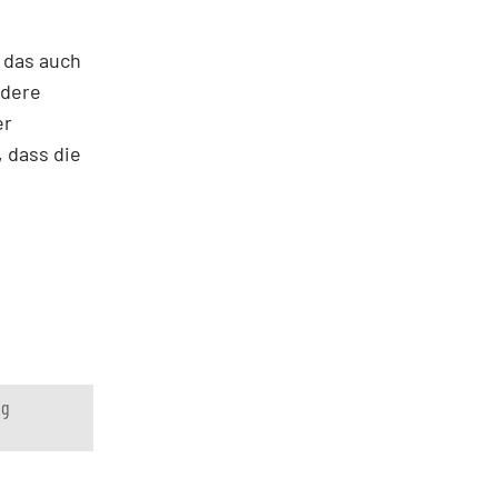
e
e das auch
ndere
er
 dass die
ng