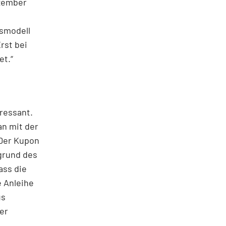
ezember
tsmodell
Erst bei
et.“
eressant.
an mit der
 Der Kupon
rgrund des
ass die
e Anleihe
us
er