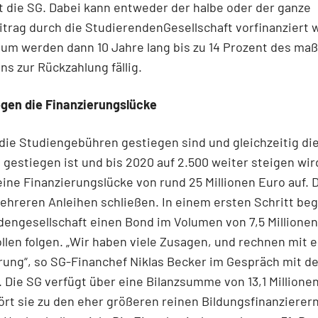
t die SG. Dabei kann entweder der halbe oder der ganze
trag durch die StudierendenGesellschaft vorfinanziert 
um werden dann 10 Jahre lang bis zu 14 Prozent des ma
 zur Rückzahlung fällig.
egen die Finanzierungslücke
 die Studiengebühren gestiegen sind und gleichzeitig die
gestiegen ist und bis 2020 auf 2.500 weiter steigen wird
eine Finanzierungslücke von rund 25 Millionen Euro auf. D
hreren Anleihen schließen. In einem ersten Schritt beg
engesellschaft einen Bond im Volumen von 7,5 Millionen
llen folgen. „Wir haben viele Zusagen, und rechnen mit e
erung“, so SG-Financhef Niklas Becker im Gespräch mit d
Die SG verfügt über eine Bilanzsumme von 13,1 Millionen
rt sie zu den eher größeren reinen Bildungsfinanzierer