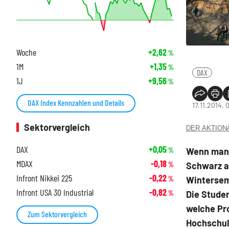
Woche
+2,62
%
1M
+1,35
%
DAX
1J
+9,56
%
DAX Index Kennzahlen und Details
17.11.2014, 
Sektorvergleich
DER AKTIONÄR
DAX
+0,05
Wenn man 
%
MDAX
-0,18
Schwarz au
%
Infront Nikkei 225
-0,22
Winterseme
%
Infront USA 30 Industrial
-0,82
Die Studen
%
welche Pro
Zum Sektorvergleich
Hochschule