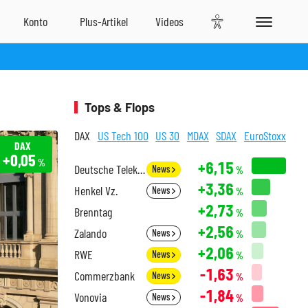
Tops & Flops
DAX
US Tech 100
US 30
MDAX
SDAX
EuroStoxx
DAX
+0,05
%
+6,15
Deutsche Telekom
News
%
+3,36
Henkel Vz.
News
%
+2,73
Brenntag
%
+2,56
Zalando
News
%
+2,06
RWE
News
%
-1,63
Commerzbank
News
%
-1,84
Vonovia
News
%