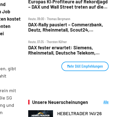
Europas KI‑Profiteure auf Rekordjagd
und
– DAX und Wall Street treten auf die
m Job
Bremse
ten kostet
Heute, 09:00 ‧ Thomas Bergmann
DAX‑Rally pausiert – Commerzbank,
enten
Deutz, Rheinmetall, Scout24,
ei
Siemens, SUSS, United Internet im
Check
Heute, 07:35 ‧ Thorsten Küfner
DAX fester erwartet: Siemens,
Rheinmetall, Deutsche Telekom,
Merck und Commerzbank im Fokus
Mehr DAX Empfehlungen
en, gibt
ahlt
rein mit
Die SG
Unsere Neuerscheinungen
Alle
ung und
Neuerscheinungen
um
HEBELTRADER 141/26