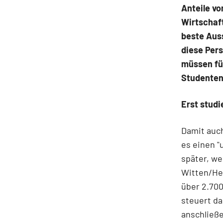
Anteile vo
Wirtschaf
beste Auss
diese Per
müssen für
Studenten
Erst studi
Damit auch
es einen "
später, we
Witten/He
über 2.700
steuert da
anschließ