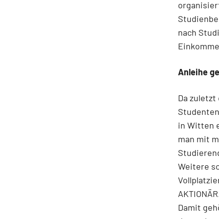
organisier
Studienbei
nach Studi
Einkommens
Anleihe g
Da zuletzt
Studenten 
in Witten 
man mit me
Studierend
Weitere so
Vollplatzi
AKTIONÄR. 
Damit gehö