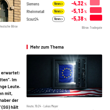
-4,32
Siemens
News
%
-5,13
Rheinmetall
News
%
-5,38
Scout24
News
%
 Deutsche Börse
Börse: Tradegate
Mehr zum Thema
 erwartet:
tten“. Im
nge Leute.
en mit,
lhaber der
Heute, 19:24 ‧ Lukas Meyer
 (SG) hält