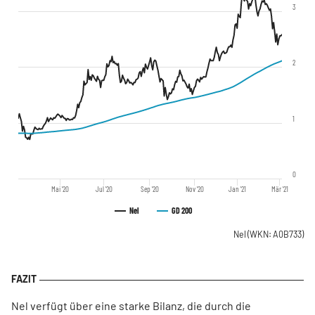
3
2
1
0
Mai '20
Jul '20
Sep '20
Nov '20
Jan '21
Mär '21
Nel
GD 200
Nel
(WKN: A0B733)
Nel verfügt über eine starke Bilanz, die durch die