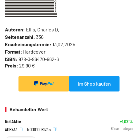
Autoren:
Ellis, Charles D.
Seitenanzahl:
336
Erscheinungstermin:
13.02.2025
Format:
Hardcover
ISBN:
978-3-86470-862-6
Preis:
29,90 €
Im Shop kaufen
Behandelter Wert
Nel Aktie
+1,02
%
A0B733
NO0010081235
Börse:
Tradegate