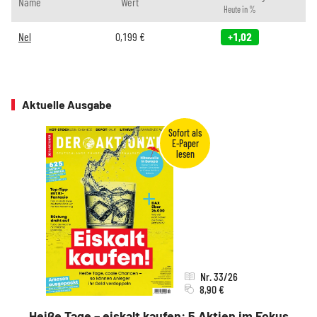
Name
Wert
Heute in %
Nel
0,199
€
+1,02
Aktuelle Ausgabe
Nr. 33/26
8,90 €
Heiße Tage – eiskalt kaufen: 5 Aktien im Fokus