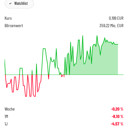
Watchlist
Kurs
0,199
EUR
Börsenwert
359,22 Mio. EUR
Woche
-0,20
%
1M
-8,10
%
1J
-4,57
%