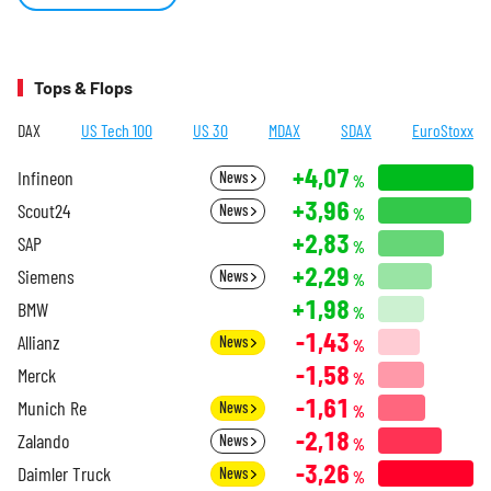
Tops & Flops
DAX
US Tech 100
US 30
MDAX
SDAX
EuroStoxx
+4,07
Infineon
News
%
+3,96
Scout24
News
%
+2,83
SAP
%
+2,29
Siemens
News
%
+1,98
BMW
%
-1,43
Allianz
News
%
-1,58
Merck
%
-1,61
Munich Re
News
%
-2,18
Zalando
News
%
-3,26
Daimler Truck
News
%