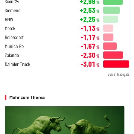
+2,99
Scout24
%
+2,53
Siemens
%
+2,25
BMW
%
-1,13
Merck
%
-1,17
Beiersdorf
%
-1,57
Munich Re
%
-2,30
Zalando
%
-3,01
Daimler Truck
%
Börse: Tradegate
Mehr zum Thema