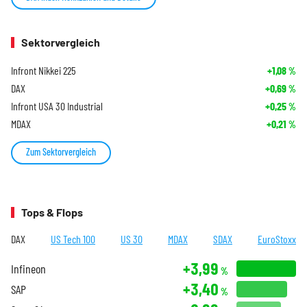
Sektorvergleich
Infront Nikkei 225
+1,08
%
DAX
+0,69
%
Infront USA 30 Industrial
+0,25
%
MDAX
+0,21
%
Zum Sektorvergleich
Tops & Flops
DAX
US Tech 100
US 30
MDAX
SDAX
EuroStoxx
+3,99
Infineon
%
+3,40
SAP
%