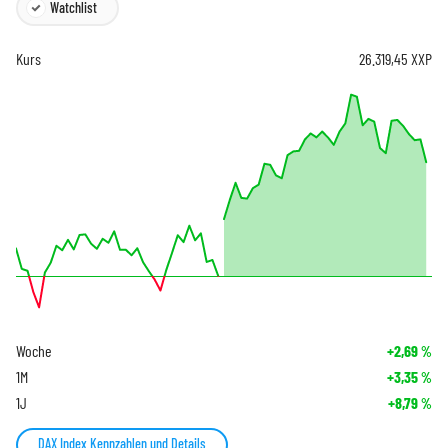
Watchlist
Kurs
26.319,45
XXP
Woche
+2,69
%
1M
+3,35
%
1J
+8,79
%
DAX Index Kennzahlen und Details