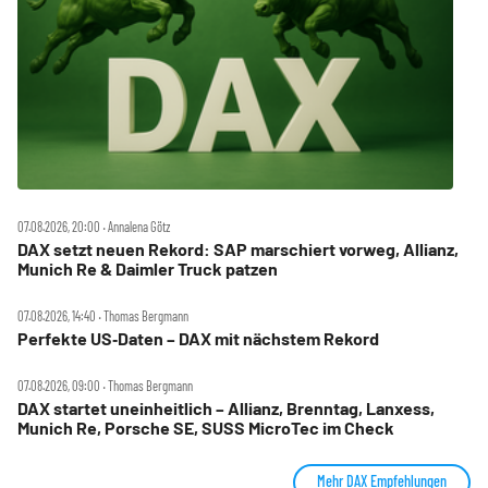
07.08.2026, 20:00 ‧ Annalena Götz
DAX setzt neuen Rekord: SAP marschiert vorweg, Allianz,
Munich Re & Daimler Truck patzen
07.08.2026, 14:40 ‧ Thomas Bergmann
Perfekte US‑Daten – DAX mit nächstem Rekord
07.08.2026, 09:00 ‧ Thomas Bergmann
DAX startet uneinheitlich – Allianz, Brenntag, Lanxess,
Munich Re, Porsche SE, SUSS MicroTec im Check
Mehr DAX Empfehlungen