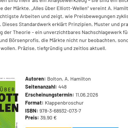
llen sind mehr als ein Analysewerkzeug – sie sind ein Blick
e der Märkte. „Alles über Elliott-Wellen“ vereint A. Hamil
chtigste Arbeiten und zeigt, wie Preisbewegungen zykli
 Dieses Standardwerk erklärt Prinzipien, Muster und pr
 der Theorie – ein unverzichtbares Nachschlagewerk für
und Börsenprofis, die Märkte nicht nur beobachten, son
wollen. Präzise, tiefgründig und zeitlos aktuell.
Autoren:
Bolton, A. Hamilton
Seitenanzahl:
448
Erscheinungstermin:
11.06.2026
Format:
Klappenbroschur
ISBN:
978-3-68932-073-7
Preis:
39,90 €