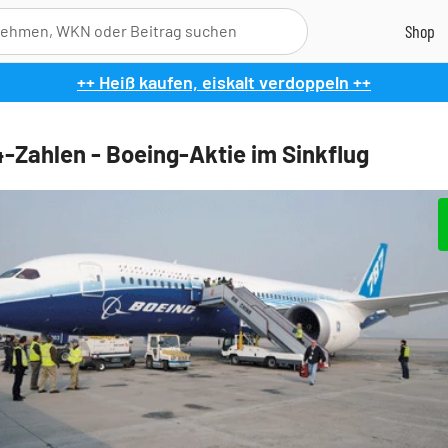
++ Heiß kaufen, eiskalt verdoppeln ++
-Zahlen - Boeing-Aktie im Sinkflug