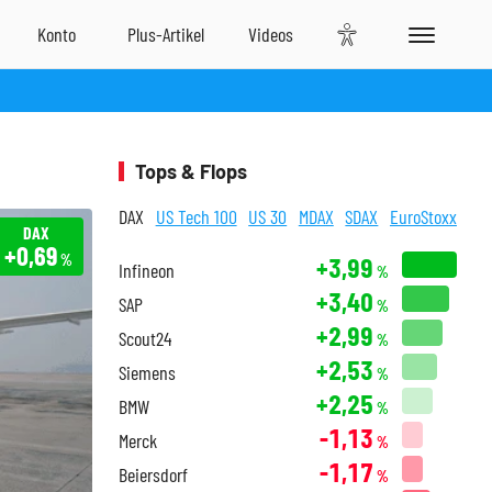
Tops & Flops
DAX
US Tech 100
US 30
MDAX
SDAX
EuroStoxx
DAX
+0,69
%
+3,99
Infineon
%
+3,40
SAP
%
+2,99
Scout24
%
+2,53
Siemens
%
+2,25
BMW
%
-1,13
Merck
%
-1,17
Beiersdorf
%