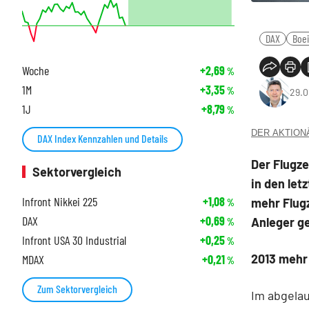
DAX
Boe
Woche
+2,69
%
1M
+3,35
%
29.0
1J
+8,79
%
DER AKTIONÄR
DAX Index Kennzahlen und Details
Der Flugz
Sektorvergleich
in den le
Infront Nikkei 225
+1,08
mehr Flugz
%
DAX
+0,69
Anleger ge
%
Infront USA 30 Industrial
+0,25
%
2013 mehr
MDAX
+0,21
%
Zum Sektorvergleich
Im abgelau