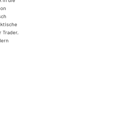
 in die
ton
sch
aktische
 Trader,
dern