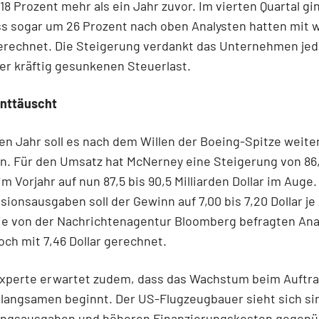
18 Prozent mehr als ein Jahr zuvor. Im vierten Quartal gi
s sogar um 26 Prozent nach oben Analysten hatten mit 
erechnet. Die Steigerung verdankt das Unternehmen jed
ner kräftig gesunkenen Steuerlast.
enttäuscht
en Jahr soll es nach dem Willen der Boeing-Spitze weite
n. Für den Umsatz hat McNerney eine Steigerung von 86
 im Vorjahr auf nun 87,5 bis 90,5 Milliarden Dollar im Auge
sionsausgaben soll der Gewinn auf 7,00 bis 7,20 Dollar je
Die von der Nachrichtenagentur Bloomberg befragten Ana
och mit 7,46 Dollar gerechnet.
xperte erwartet zudem, dass das Wachstum beim Auftr
rlangsamen beginnt. Der US-Flugzeugbauer sieht sich s
ungsausgaben und höheren Finanzierungskosten gegenü