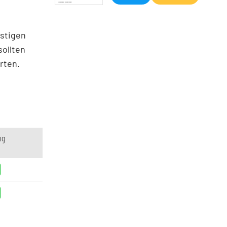
istigen
sollten
rten.
ng