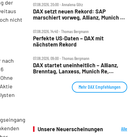
ng der
07.08.2026, 20:00 ‧ Annalena Götz
weitaus
DAX setzt neuen Rekord: SAP
marschiert vorweg, Allianz, Munich Re
och nicht
& Daimler Truck patzen
07.08.2026, 14:40 ‧ Thomas Bergmann
Perfekte US‑Daten – DAX mit
nächstem Rekord
07.08.2026, 09:00 ‧ Thomas Bergmann
r nach
DAX startet uneinheitlich – Allianz,
,6
Brenntag, Lanxess, Munich Re,
Porsche SE, SUSS MicroTec im Check
. Ohne
 Aktie
Mehr DAX Empfehlungen
lysten
agseingang
inkenden
Unsere Neuerscheinungen
Alle
Neuerscheinungen
ber.