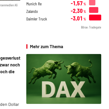
-1,57
Munich Re
%
örsenmedien AG
-2,30
Zalando
%
-3,01
Daimler Truck
%
Börse: Tradegate
Mehr zum Thema
gesverlust
 zwar noch
doch die
den Dollar