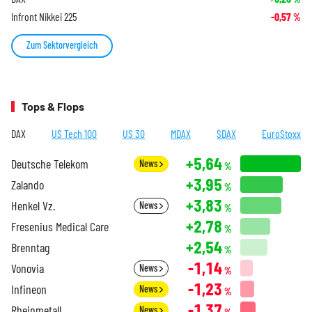
Infront Nikkei 225
-0,57
%
Zum Sektorvergleich
Tops & Flops
DAX
US Tech 100
US 30
MDAX
SDAX
EuroStoxx
+5,64
Deutsche Telekom
News
%
+3,95
Zalando
%
+3,83
Henkel Vz.
News
%
+2,78
Fresenius Medical Care
%
+2,54
Brenntag
%
-1,14
Vonovia
News
%
-1,23
Infineon
News
%
-1,37
Rheinmetall
News