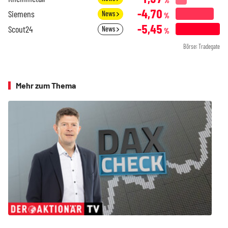
%
-4,70
Siemens
News
%
-5,45
Scout24
News
%
Börse: Tradegate
Mehr zum Thema