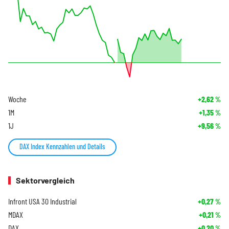
Woche
+2,62
%
1M
+1,35
%
1J
+9,56
%
DAX Index Kennzahlen und Details
Sektorvergleich
Infront USA 30 Industrial
+0,27
%
MDAX
+0,21
%
DAX
+0,20
%