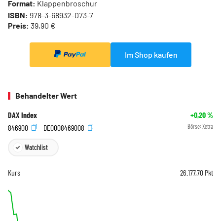
Format:
Klappenbroschur
ISBN:
978-3-68932-073-7
Preis:
39,90 €
Im Shop kaufen
Behandelter Wert
DAX Index
+0,20
%
846900
DE0008469008
Börse:
Xetra
Watchlist
Kurs
26.177,70
Pkt