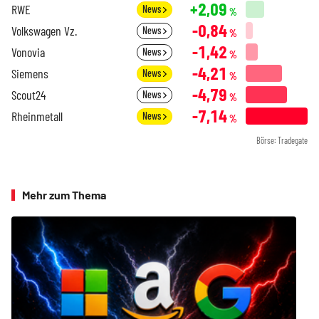
+2,09
RWE
News
%
-0,84
Volkswagen Vz.
News
%
-1,42
Vonovia
News
%
-4,21
Siemens
News
%
-4,79
Scout24
News
%
-7,14
Rheinmetall
News
%
Börse: Tradegate
Mehr zum Thema