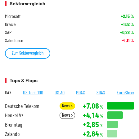
Sektorvergleich
Microsoft
+2,15
%
Oracle
+1,02
%
SAP
+0,28
%
Salesforce
-4,11
%
Zum Sektorvergleich
Tops & Flops
DAX
US Tech 100
US 30
MDAX
SDAX
EuroStoxx
+7,06
Deutsche Telekom
News
%
+4,14
Henkel Vz.
News
%
+2,85
Brenntag
%
+2,64
Zalando
%