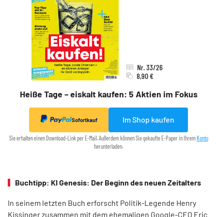
Nr. 33/26
8,90 €
Heiße Tage – eiskalt kaufen: 5 Aktien im Fokus
Im Shop kaufen
Sofortkauf
Sie erhalten einen Download-Link per E-Mail. Außerdem können Sie gekaufte E-Paper in Ihrem
Konto
herunterladen.
Buchtipp: KI Genesis: Der Beginn des neuen Zeitalters
In seinem letzten Buch erforscht Politik-Legende Henry
Kissinger zusammen mit dem ehemaligen Google-CEO Eric