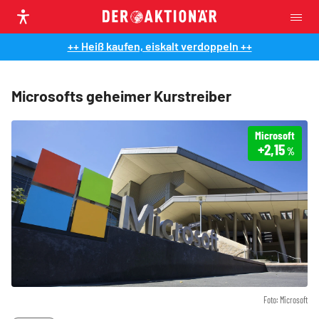
++ Heiß kaufen, eiskalt verdoppeln ++
Microsofts geheimer Kurstreiber
Microsoft
+2,15
%
Foto: Microsoft