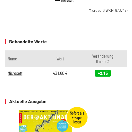
Microsoft
Microsoft
(WKN: 870747)
Behandelte Werte
Veränderung
Name
Wert
Heute in %
Microsoft
431,60
€
+2,15
Aktuelle Ausgabe