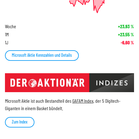
Woche
+23,93
%
1M
+23,55
%
1J
-6,60
%
Microsoft Aktie Kennzahlen und Details
Microsoft Aktie ist auch Bestandteil des
GAFAM Index
, der 5 Digitech-
Giganten in einem Basket bündelt.
Zum Index