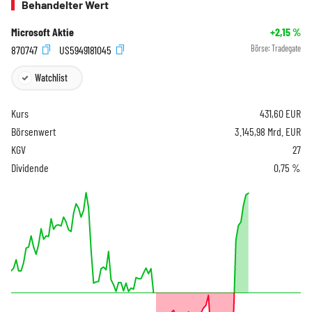
Behandelter Wert
Microsoft Aktie
+2,15
%
870747
US5949181045
Börse:
Tradegate
Watchlist
Kurs
431,60
EUR
Börsenwert
3.145,98 Mrd. EUR
KGV
27
Dividende
0,75 %