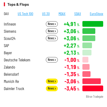
Tops & Flops
DAX
US Tech 100
US 30
MDAX
SDAX
EuroStoxx
+4,91
Infineon
News
%
+3,06
Siemens
News
%
+3,06
Scout24
News
%
+2,27
SAP
%
+2,13
Bayer
%
-1,00
Deutsche Telekom
News
%
-1,19
Zalando
%
-1,35
Beiersdorf
%
-3,06
Munich Re
News
%
-3,45
Daimler Truck
News
%
Börse: Tradegate