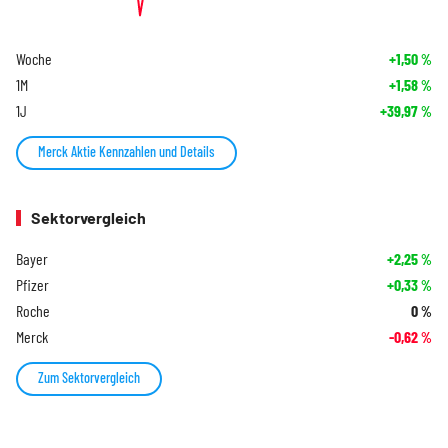
Woche
+1,50
%
1M
+1,58
%
1J
+39,97
%
Merck Aktie Kennzahlen und Details
Sektorvergleich
Bayer
+2,25
%
Pfizer
+0,33
%
Roche
0
%
Merck
-0,62
%
Zum Sektorvergleich