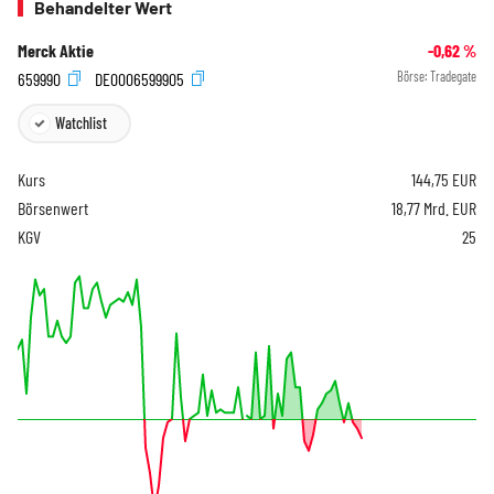
Behandelter Wert
Merck Aktie
-0,62
%
659990
DE0006599905
Börse:
Tradegate
Watchlist
Kurs
144,75
EUR
Börsenwert
18,77 Mrd. EUR
KGV
25