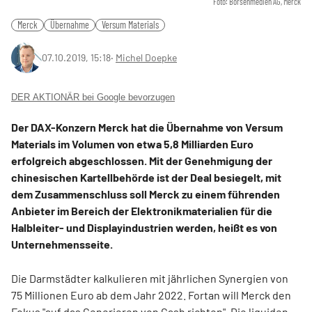
Foto: Börsenmedien AG, Merck
Merck
Übernahme
Versum Materials
07.10.2019, 15:18
‧
Michel Doepke
DER AKTIONÄR bei Google bevorzugen
Der DAX-Konzern Merck hat die Übernahme von Versum
Materials im Volumen von etwa 5,8 Milliarden Euro
erfolgreich abgeschlossen. Mit der Genehmigung der
chinesischen Kartellbehörde ist der Deal besiegelt, mit
dem Zusammenschluss soll Merck zu einem führenden
Anbieter im Bereich der Elektronikmaterialien für die
Halbleiter- und Displayindustrien werden, heißt es von
Unternehmensseite.
Die Darmstädter kalkulieren mit jährlichen Synergien von
75 Millionen Euro ab dem Jahr 2022. Fortan will Merck den
Fokus "auf das Generieren von Cash richten". Die liquiden