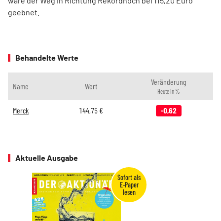
wäre der Weg in Richtung Rekordhoch bei 115,20 Euro
geebnet.
Behandelte Werte
Veränderung
Name
Wert
Heute in %
Merck
144,75
€
-0,62
Aktuelle Ausgabe