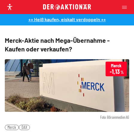
++ Heiß kaufen, eiskalt verdoppeln ++
Merck-Aktie nach Mega-Übernahme -
Kaufen oder verkaufen?
Merck
-1,13
%
Foto: Börsenmedien AG
Merck
DAX