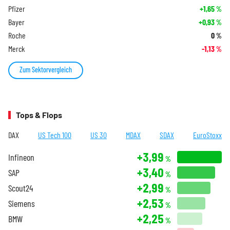
Pfizer
+1,65
%
Bayer
+0,93
%
Roche
0
%
Merck
-1,13
%
Zum Sektorvergleich
Tops & Flops
DAX
US Tech 100
US 30
MDAX
SDAX
EuroStoxx
+3,99
Infineon
%
+3,40
SAP
%
+2,99
Scout24
%
+2,53
Siemens
%
+2,25
BMW
%