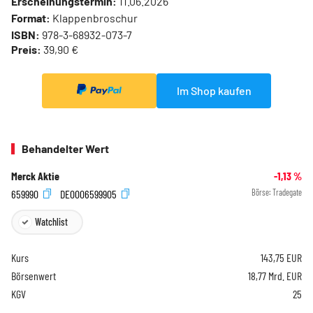
Erscheinungstermin:
11.06.2026
Format:
Klappenbroschur
ISBN:
978-3-68932-073-7
Preis:
39,90 €
Im Shop kaufen
Behandelter Wert
Merck Aktie
-1,13
%
659990
DE0006599905
Börse:
Tradegate
Watchlist
Kurs
143,75
EUR
Börsenwert
18,77 Mrd. EUR
KGV
25