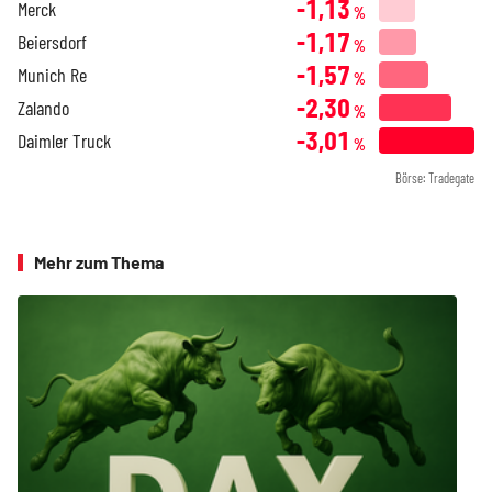
-1,13
Merck
%
-1,17
Beiersdorf
%
-1,57
Munich Re
%
-2,30
Zalando
%
-3,01
Daimler Truck
%
Börse: Tradegate
Mehr zum Thema