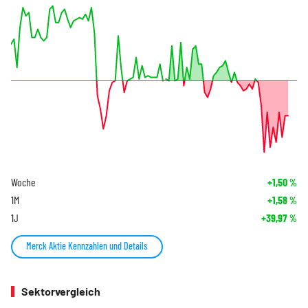
Woche
+1,50
%
1M
+1,58
%
1J
+39,97
%
Merck Aktie Kennzahlen und Details
Sektorvergleich