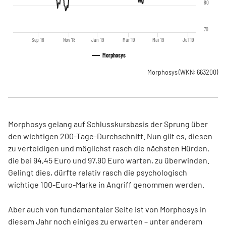
80
70
Sep '18
Nov '18
Jan '19
Mär '19
Mai '19
Jul '19
Morphosys
Morphosys
(WKN: 663200)
Morphosys gelang auf Schlusskursbasis der Sprung über
den wichtigen 200-Tage-Durchschnitt. Nun gilt es, diesen
zu verteidigen und möglichst rasch die nächsten Hürden,
die bei 94,45 Euro und 97,90 Euro warten, zu überwinden.
Gelingt dies, dürfte relativ rasch die psychologisch
wichtige 100-Euro-Marke in Angriff genommen werden.
Aber auch von fundamentaler Seite ist von Morphosys in
diesem Jahr noch einiges zu erwarten – unter anderem