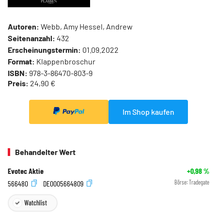
Autoren:
Webb, Amy Hessel, Andrew
Seitenanzahl:
432
Erscheinungstermin:
01.09.2022
Format:
Klappenbroschur
ISBN:
978-3-86470-803-9
Preis:
24,90 €
Im Shop kaufen
Behandelter Wert
Evotec Aktie
+0,98
%
566480
DE0005664809
Börse:
Tradegate
Watchlist