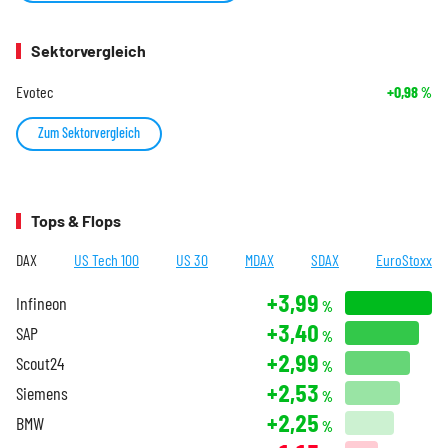
Sektorvergleich
Evotec
+0,98
%
Zum Sektorvergleich
Tops & Flops
DAX
US Tech 100
US 30
MDAX
SDAX
EuroStoxx
+3,99
Infineon
%
+3,40
SAP
%
+2,99
Scout24
%
+2,53
Siemens
%
+2,25
BMW
%