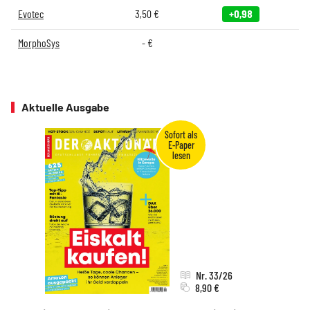
Evotec
3,50
€
+0,98
MorphoSys
-
€
Aktuelle Ausgabe
Nr. 33/26
8,90 €