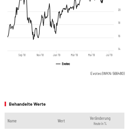
20
18
16
14
Sep '18
Nov '18
Jan '19
Mär '19
Mai '19
Jul '19
Evotec
Evotec
(WKN: 566480)
Behandelte Werte
Veränderung
Name
Wert
Heute in %