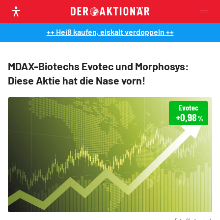
++ Heiß kaufen, eiskalt verdoppeln ++
MDAX-Biotechs Evotec und Morphosys:
Diese Aktie hat die Nase vorn!
Evotec
+0,98
%