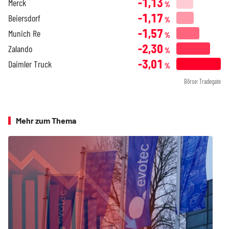
-1,13
Merck
%
-1,17
Beiersdorf
%
-1,57
Munich Re
%
-2,30
Zalando
%
-3,01
Daimler Truck
%
Börse: Tradegate
Mehr zum Thema