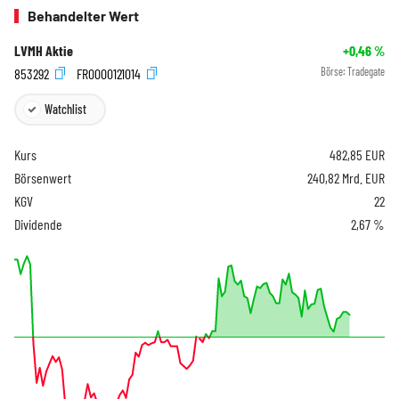
Behandelter Wert
LVMH Aktie
+0,46
%
853292
FR0000121014
Börse:
Tradegate
Watchlist
Kurs
482,85
EUR
Börsenwert
240,82 Mrd. EUR
KGV
22
Dividende
2,67 %