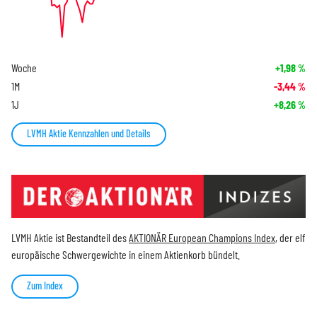
Woche
+1,98
%
1M
-3,44
%
1J
+8,26
%
LVMH Aktie Kennzahlen und Details
LVMH Aktie ist Bestandteil des
AKTIONÄR European Champions Index
, der elf
europäische Schwergewichte in einem Aktienkorb bündelt.
Zum Index