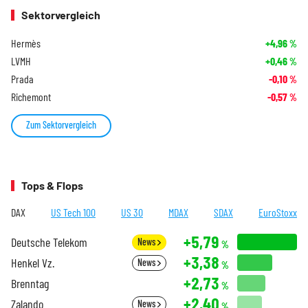
Sektorvergleich
Hermès
+4,96
%
LVMH
+0,46
%
Prada
-0,10
%
Richemont
-0,57
%
Zum Sektorvergleich
Tops & Flops
DAX
US Tech 100
US 30
MDAX
SDAX
EuroStoxx
+5,79
Deutsche Telekom
News
%
+3,38
Henkel Vz.
News
%
+2,73
Brenntag
%
+2,40
Zalando
News
%