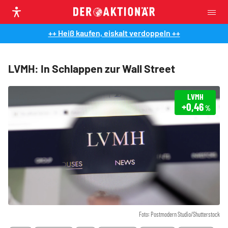
++ Heiß kaufen, eiskalt verdoppeln ++
LVMH: In Schlappen zur Wall Street
LVMH
+0,46
%
Foto: Postmodern Studio/Shutterstock