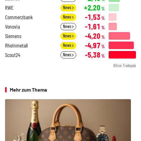
+2,20
RWE
News
%
-1,53
Commerzbank
News
%
-1,61
Vonovia
News
%
-4,20
Siemens
News
%
-4,97
Rheinmetall
News
%
-5,38
Scout24
News
%
Börse: Tradegate
Mehr zum Thema