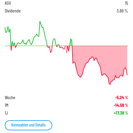
KGV
15
Dividende
3,89 %
Woche
-5,24
%
1M
-14,58
%
1J
+17,38
%
Kennzahlen und Details