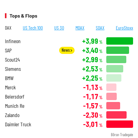
Tops & Flops
DAX
US Tech 100
US 30
MDAX
SDAX
EuroStoxx
+3,99
Infineon
%
+3,40
SAP
News
%
+2,99
Scout24
%
+2,53
Siemens
%
+2,25
BMW
%
-1,13
Merck
%
-1,17
Beiersdorf
%
-1,57
Munich Re
%
-2,30
Zalando
%
-3,01
Daimler Truck
%
Börse: Tradegate