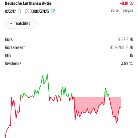
Deutsche Lufthansa Aktie
-0,81
%
823212
DE0008232125
Börse:
Tradegate
Watchlist
Kurs
8,62
EUR
Börsenwert
10,19 Mrd. EUR
KGV
15
Dividende
3,89 %