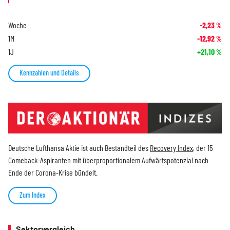
Woche
-2,23
%
1M
-12,92
%
1J
+21,10
%
Kennzahlen und Details
Deutsche Lufthansa Aktie ist auch Bestandteil des
Recovery Index
, der 15
Comeback-Aspiranten mit überproportionalem Aufwärtspotenzial nach
Ende der Corona-Krise bündelt.
Zum Index
Sektorvergleich