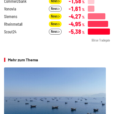
-1,58
Commerzbank
News
%
-1,61
Vonovia
News
%
-4,27
Siemens
News
%
-4,95
Rheinmetall
News
%
-5,38
Scout24
News
%
Börse: Tradegate
Mehr zum Thema