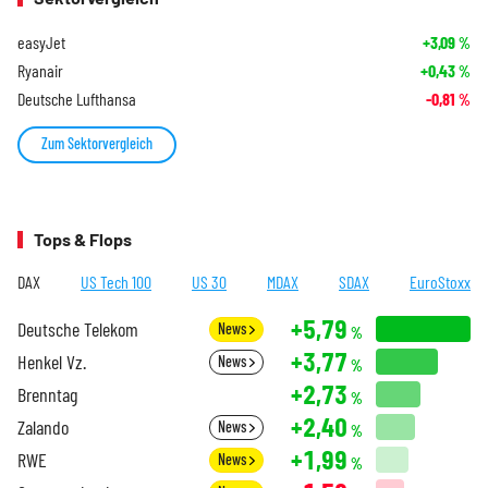
easyJet
+3,09
%
Ryanair
+0,43
%
Deutsche Lufthansa
-0,81
%
Zum Sektorvergleich
Tops & Flops
DAX
US Tech 100
US 30
MDAX
SDAX
EuroStoxx
+5,79
Deutsche Telekom
News
%
+3,77
Henkel Vz.
News
%
+2,73
Brenntag
%
+2,40
Zalando
News
%
+1,99
RWE
News
%