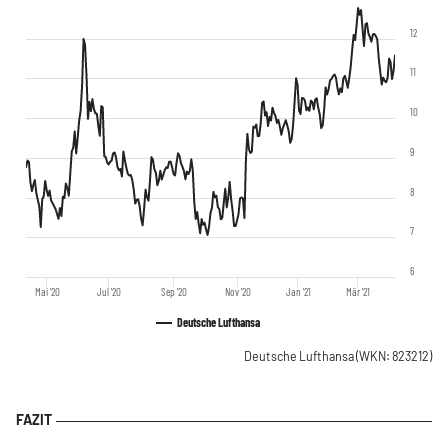
12
11
10
9
8
7
6
Mai '20
Jul '20
Sep '20
Nov '20
Jan '21
Mär '21
Deutsche Lufthansa
Deutsche Lufthansa
(WKN: 823212)