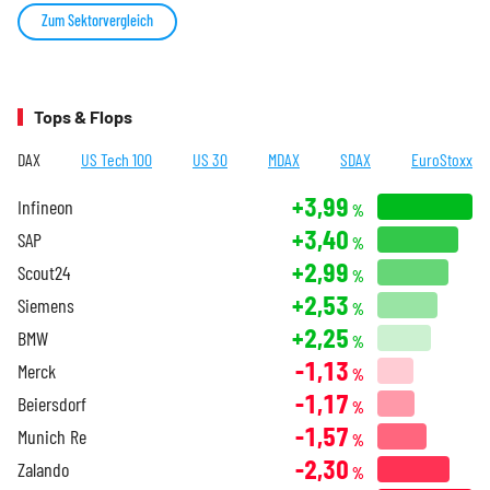
Zum Sektorvergleich
Tops & Flops
DAX
US Tech 100
US 30
MDAX
SDAX
EuroStoxx
+3,99
Infineon
%
+3,40
SAP
%
+2,99
Scout24
%
+2,53
Siemens
%
+2,25
BMW
%
-1,13
Merck
%
-1,17
Beiersdorf
%
-1,57
Munich Re
%
-2,30
Zalando
%