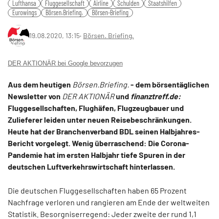
Lufthansa
Fluggesellschaft
Airline
Schulden
Staatshilfen
Eurowings
Börsen.Briefing.
Börsen-Briefing
19.08.2020, 13:15
‧
Börsen. Briefing.
DER AKTIONÄR bei Google bevorzugen
Aus dem heutigen
Börsen.Briefing.
- dem börsentäglichen
Newsletter von
DER AKTIONÄR
und
finanztreff.de:
Fluggesellschaften, Flughäfen, Flugzeugbauer und
Zulieferer leiden unter neuen Reisebeschränkungen.
Heute hat der Branchenverband BDL seinen Halbjahres-
Bericht vorgelegt. Wenig überraschend: Die Corona-
Pandemie hat im ersten Halbjahr tiefe Spuren in der
deutschen Luftverkehrswirtschaft hinterlassen.
Die deutschen Fluggesellschaften haben 65 Prozent
Nachfrage verloren und rangieren am Ende der weltweiten
Statistik. Besorgniserregend: Jeder zweite der rund 1,1