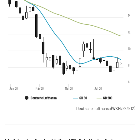
14
12
10
8
6
Jan '20
Mär '20
Mai '20
Jul '20
Deutsche Lufthansa
GD 50
GD 200
Deutsche Lufthansa
(WKN: 823212)