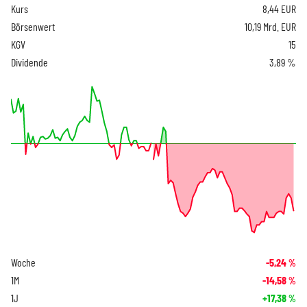
Kurs
8,44
EUR
Börsenwert
10,19 Mrd. EUR
KGV
15
Dividende
3,89 %
Woche
-5,24
%
1M
-14,58
%
1J
+17,38
%