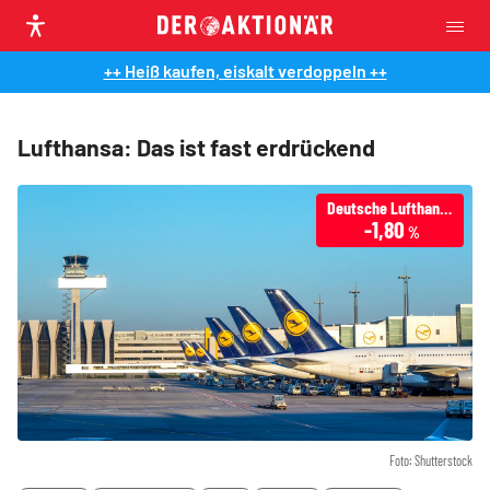
++ Heiß kaufen, eiskalt verdoppeln ++
Lufthansa: Das ist fast erdrückend
Deutsche Lufthansa
-1,80
%
Foto: Shutterstock