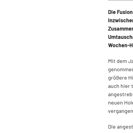
Die Fusion
Inzwische
Zusammens
Umtauscha
Wochen-Ho
Mit dem Ja
genommen.
größere Hü
auch hier 
angestrebt
neuen Hold
vergangen
Die anges