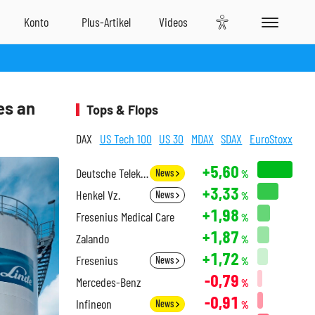
es an
Tops & Flops
DAX
US Tech 100
US 30
MDAX
SDAX
EuroStoxx
+5,60
Deutsche Telekom
News
%
+3,33
Henkel Vz.
News
%
+1,98
Fresenius Medical Care
%
+1,87
Zalando
%
+1,72
Fresenius
News
%
-0,79
Mercedes-Benz
%
-0,91
Infineon
News
%