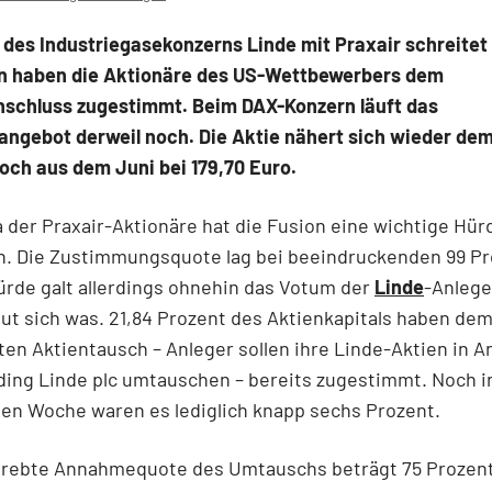
 des Industriegasekonzerns Linde mit Praxair schreitet
n haben die Aktionäre des US-Wettbewerbers dem
chluss zugestimmt. Beim DAX-Konzern läuft das
ngebot derweil noch. Die Aktie nähert sich wieder dem
ch aus dem Juni bei 179,70 Euro.
 der Praxair-Aktionäre hat die Fusion eine wichtige Hür
 Die Zustimmungsquote lag bei beeindruckenden 99 Pro
rde galt allerdings ohnehin das Votum der
Linde
-Anlege
tut sich was. 21,84 Prozent des Aktienkapitals haben de
en Aktientausch – Anleger sollen ihre Linde-Aktien in An
ing Linde plc umtauschen – bereits zugestimmt. Noch i
en Woche waren es lediglich knapp sechs Prozent.
trebte Annahmequote des Umtauschs beträgt 75 Prozent