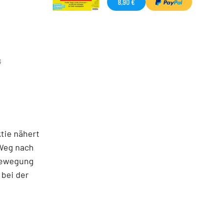
8,90 €
G
tie nähert
 Weg nach
sbewegung
 bei der