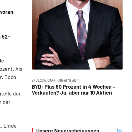
 voran.
 52-
de
zent. Als
r. Doch
27.09.2017, 09:44 ‧ Alfred Maydorn
m
BYD: Plus 60 Prozent in 4 Wochen –
Verkaufen? Ja, aber nur 10 Aktien
teile der
n der
. Linde
Unsere Neuerscheinungen
Alle