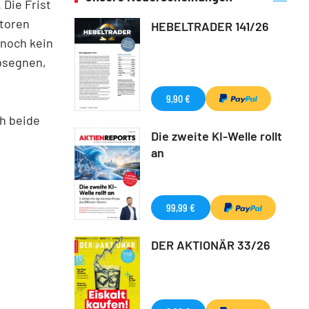
 Die Frist
Neuerscheinungen
storen
HEBELTRADER 141/26
 noch kein
absegnen,
9,90 €
h beide
Die zweite KI-Welle rollt
an
99,99 €
DER AKTIONÄR 33/26