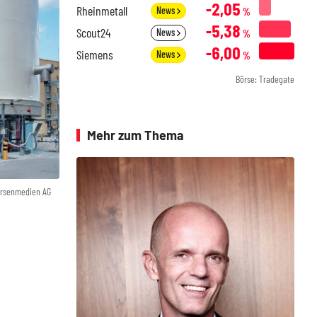
-2,05
Rheinmetall
News
%
-5,38
Scout24
News
%
-6,00
Siemens
News
%
Börse: Tradegate
Mehr zum Thema
örsenmedien AG