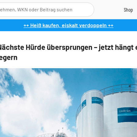
++ Heiß kaufen, eiskalt verdoppeln ++
Nächste Hürde übersprungen – jetzt hängt 
egern