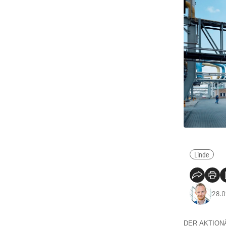
Linde
28.0
DER AKTIONÄR