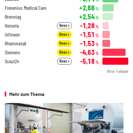
+2,66
Fresenius Medical Care
%
+2,54
Brenntag
%
-1,28
Vonovia
News
%
-1,51
Infineon
News
%
-1,53
Rheinmetall
News
%
-4,63
Siemens
News
%
-5,18
Scout24
News
%
Börse: Tradegate
Mehr zum Thema