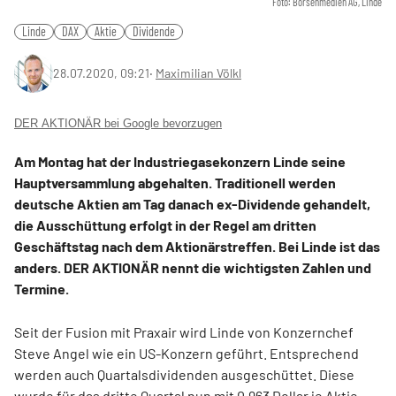
Foto: Börsenmedien AG, Linde
Linde
DAX
Aktie
Dividende
28.07.2020, 09:21
‧
Maximilian Völkl
DER AKTIONÄR bei Google bevorzugen
Am Montag hat der Industriegasekonzern Linde seine
Hauptversammlung abgehalten. Traditionell werden
deutsche Aktien am Tag danach ex-Dividende gehandelt,
die Ausschüttung erfolgt in der Regel am dritten
Geschäftstag nach dem Aktionärstreffen. Bei Linde ist das
anders. DER AKTIONÄR nennt die wichtigsten Zahlen und
Termine.
Seit der Fusion mit Praxair wird Linde von Konzernchef
Steve Angel wie ein US-Konzern geführt. Entsprechend
werden auch Quartalsdividenden ausgeschüttet. Diese
wurde für das dritte Quartal nun mit 0,963 Dollar je Aktie