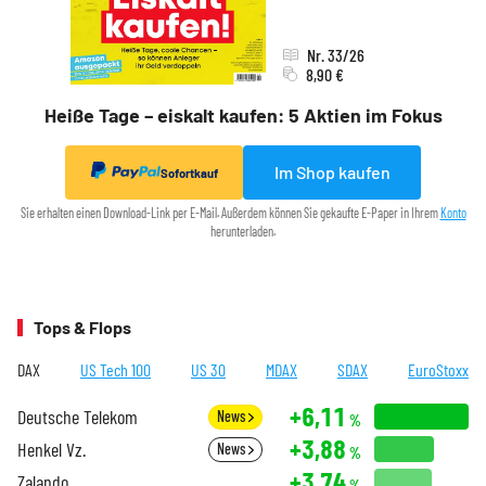
Nr. 33/26
8,90 €
Heiße Tage – eiskalt kaufen: 5 Aktien im Fokus
Im Shop kaufen
Sofortkauf
Sie erhalten einen Download-Link per E-Mail. Außerdem können Sie gekaufte E-Paper in Ihrem
Konto
herunterladen.
Tops & Flops
DAX
US Tech 100
US 30
MDAX
SDAX
EuroStoxx
+6,11
Deutsche Telekom
News
%
+3,88
Henkel Vz.
News
%
+3,74
Zalando
%