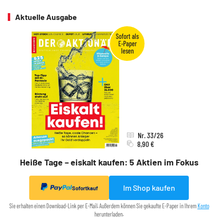
Aktuelle Ausgabe
Nr. 33/26
8,90 €
Heiße Tage – eiskalt kaufen: 5 Aktien im Fokus
Im Shop kaufen
Sofortkauf
Sie erhalten einen Download-Link per E-Mail. Außerdem können Sie gekaufte E-Paper in Ihrem
Konto
herunterladen.