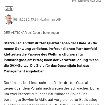
Foto: Börsenmedien AG, Linde
Linde
05.11.2020, 13:51
‧
Maximilian Völkl
DER AKTIONÄR bei Google bevorzugen
Starke Zahlen zum dritten Quartal haben der Linde-Aktie
neuen Schwung verliehen. Im freundlichen Marktumfeld
kletterten die Papiere des Weltmarktführers für
Industriegase am Mittag nach der Veröffentlichung mit an
die DAX-Spitze. Die Ziele für das Gesamtjahr hat das
Management angehoben.
Der Umsatz bei Linde schrumpfte im dritten Quartal
gegenüber dem Vorjahr auch wegen des schwachen Dollar
um zwei Prozent auf knapp 6,9 Milliarden Dollar. Der
bereinigte Gewinn je Aktie auf vergleichbarer Basis stieg
allerdings um elf Prozent auf 2,15 Dollar – deutlich mehr als