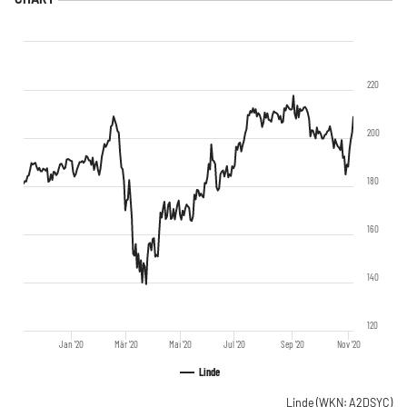
220
200
180
160
140
120
Jan '20
Mär '20
Mai '20
Jul '20
Sep '20
Nov '20
Linde
Linde
(WKN: A2DSYC)