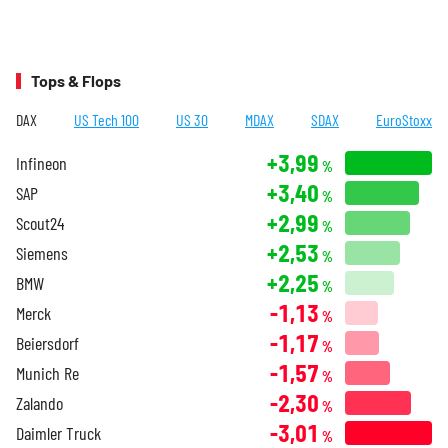
Tops & Flops
DAX
US Tech 100
US 30
MDAX
SDAX
EuroStoxx
+3,99
Infineon
%
+3,40
SAP
%
+2,99
Scout24
%
+2,53
Siemens
%
+2,25
BMW
%
-1,13
Merck
%
-1,17
Beiersdorf
%
-1,57
Munich Re
%
-2,30
Zalando
%
-3,01
Daimler Truck
%