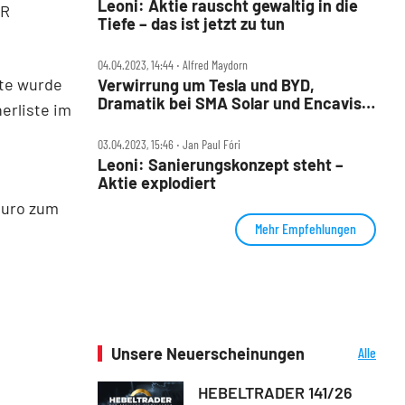
Leoni: Aktie rauscht gewaltig in die
ER
Tiefe – das ist jetzt zu tun
04.04.2023, 14:44 ‧ Alfred Maydorn
ste wurde
Verwirrung um Tesla und BYD,
Dramatik bei SMA Solar und Encavis,
nerliste im
Kursziel Null für Leoni und Steinhoff
03.04.2023, 15:46 ‧ Jan Paul Fóri
Leoni: Sanierungskonzept steht –
Aktie explodiert
Euro zum
Mehr Empfehlungen
Unsere Neuerscheinungen
Alle
Neuerscheinungen
HEBELTRADER 141/26