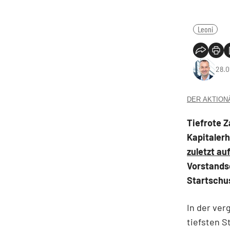
Leoni
28.0
DER AKTIONÄR
Tiefrote Z
Kapitaler
zuletzt au
Vorstands
Startschu
In der ver
tiefsten S