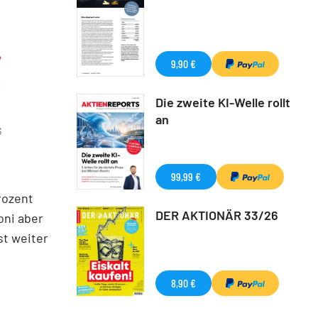
9,90 €
Die zweite KI-Welle rollt
an
G
99,99 €
rozent
DER AKTIONÄR 33/26
oni aber
st weiter
8,90 €