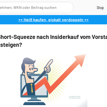
++ Heiß kaufen, eiskalt verdoppeln ++
Short-Squeeze nach Insiderkauf vom Vorst
nsteigen?