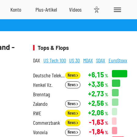
and -
Tops & Flops
DAX
US Tech 100
US 30
MDAX
SDAX
EuroStoxx
+6,15
Deutsche Telekom
News
%
+3,36
Henkel Vz.
News
%
+2,73
Brenntag
%
+2,56
Zalando
News
%
+2,06
RWE
News
%
-1,63
Commerzbank
News
%
-1,84
Vonovia
News
%