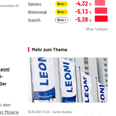
-4,32
Siemens
News
%
örsenmedien AG
-5,13
Rheinmetall
News
%
-5,38
Scout24
News
%
Börse: Tradegate
Mehr zum Thema
Leoni
i-
 Der
o den
er Misere
05.04.2023, 14:55 ‧ Carsten Kaletta