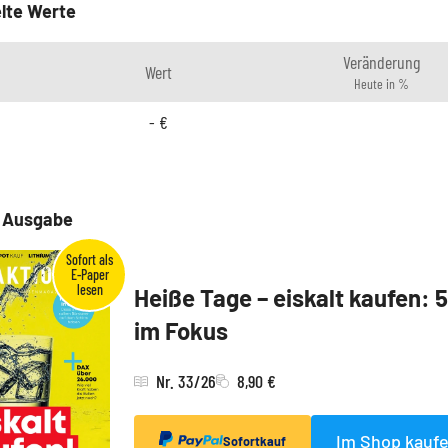
lte Werte
Veränderung
Wert
Heute in %
-
€
e Ausgabe
Heiße Tage – eiskalt kaufen: 
im Fokus
Nr. 33/26
8,90 €
Im Shop kauf
Sofortkauf