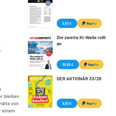
9,90 €
Die zweite KI-Welle rollt
an
G
99,99 €
DER AKTIONÄR 33/26
h
er bleiben
ndite von
8,90 €
or einem