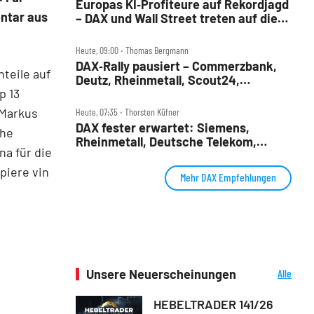
Europas KI‑Profiteure auf Rekordjagd
ntar aus
– DAX und Wall Street treten auf die
Bremse
Heute, 09:00 ‧ Thomas Bergmann
DAX‑Rally pausiert – Commerzbank,
teile auf
Deutz, Rheinmetall, Scout24,
p 13
Siemens, SUSS, United Internet im
Check
 Markus
Heute, 07:35 ‧ Thorsten Küfner
DAX fester erwartet: Siemens,
che
Rheinmetall, Deutsche Telekom,
na für die
Merck und Commerzbank im Fokus
piere vin
Mehr DAX Empfehlungen
Unsere Neuerscheinungen
Alle
Neuerscheinungen
HEBELTRADER 141/26