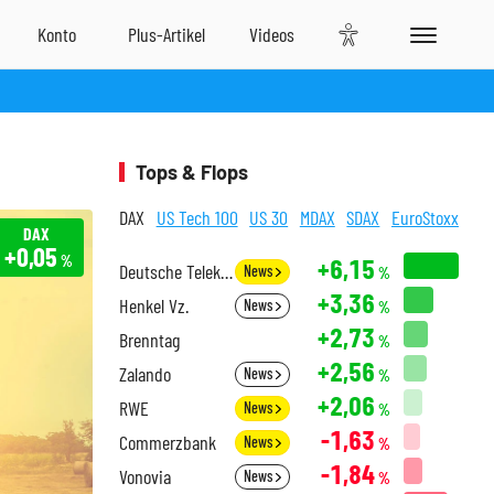
Tops & Flops
DAX
US Tech 100
US 30
MDAX
SDAX
EuroStoxx
DAX
+0,05
%
+6,15
Deutsche Telekom
News
%
+3,36
Henkel Vz.
News
%
+2,73
Brenntag
%
+2,56
Zalando
News
%
+2,06
RWE
News
%
-1,63
Commerzbank
News
%
-1,84
Vonovia
News
%