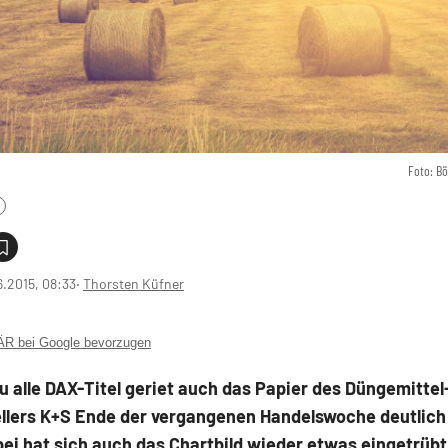
Foto: B
6.2015, 08:33
‧
Thorsten Küfner
 bei Google bevorzugen
 alle DAX-Titel geriet auch das Papier des Düngemittel
ellers K+S Ende der vergangenen Handelswoche deutlich
ei hat sich auch das Chartbild wieder etwas eingetrübt