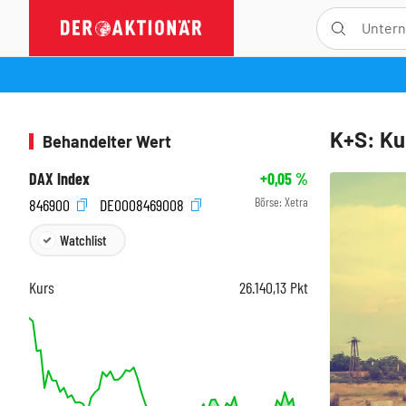
K+S: Ku
Behandelter Wert
DAX Index
+0,05
%
Börse:
Xetra
846900
DE0008469008
Watchlist
Kurs
26.140,13
Pkt