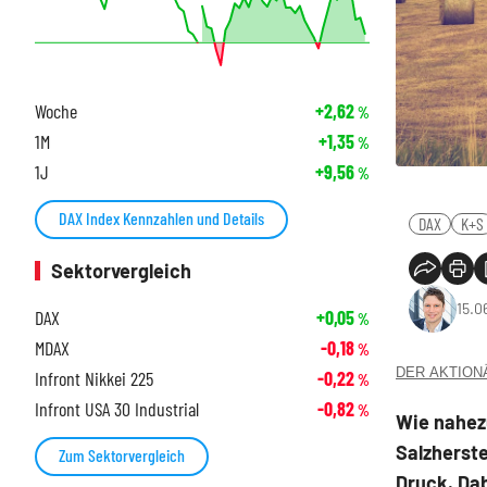
Woche
+2,62
%
1M
+1,35
%
1J
+9,56
%
DAX Index Kennzahlen und Details
DAX
K+S
Sektorvergleich
15.0
DAX
+0,05
%
MDAX
-0,18
%
DER AKTIONÄR
Infront Nikkei 225
-0,22
%
Infront USA 30 Industrial
-0,82
%
Wie nahezu
Salzherst
Zum Sektorvergleich
Druck. Dab