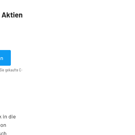
5 Aktien
en
Sie gekaufte E-
 in die
ton
sch