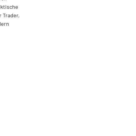
aktische
 Trader,
dern