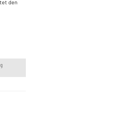
htet den
ng