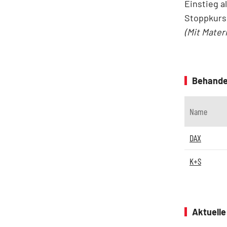
Einstieg a
Stoppkurs 
(Mit Mater
Behande
Name
DAX
K+S
Aktuell