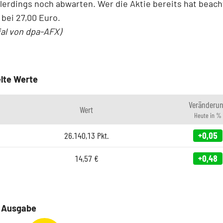
llerdings noch abwarten. Wer die Aktie bereits hat beac
bei 27,00 Euro.
ial von dpa-AFX)
lte Werte
Veränderu
Wert
Heute in %
26.140,13
Pkt.
+0,05
14,57
€
+0,48
e Ausgabe