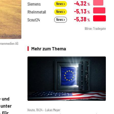
-4,32
Siemens
News
%
-5,13
Rheinmetall
News
%
-5,38
Scout24
News
%
Börse: Tradegate
örsenmedien AG
Mehr zum Thema
- und
 unter
Heute, 19:24 ‧ Lukas Meyer
. Für