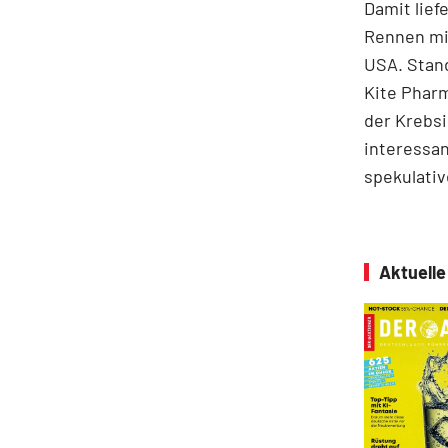
Damit lief
Rennen mit
USA. Stand
Kite Phar
der Krebs
interessan
spekulativ
Aktuell