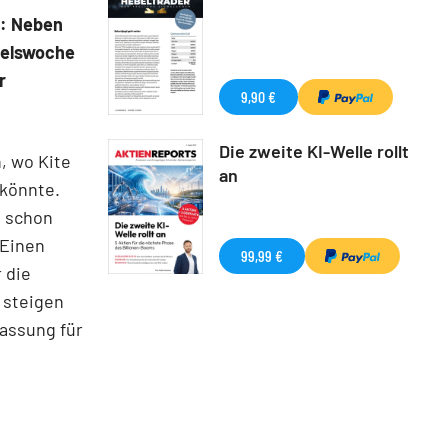
d: Neben
delswoche
r
9,90 €
Die zweite KI-Welle rollt
, wo Kite
an
könnte.
, schon
 Einen
99,99 €
 die
 steigen
assung für