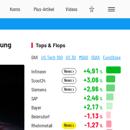
sung
Tops & Flops
DAX
US Tech 100
US 30
MDAX
SDAX
EuroStoxx
+4,91
Infineon
News
%
+3,06
Scout24
News
%
+2,96
Siemens
News
%
+2,46
SAP
%
+2,17
Bayer
%
-1,13
Beiersdorf
%
-1,27
Rheinmetall
News
%