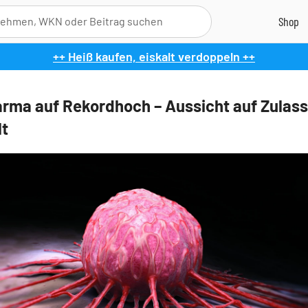
++ Heiß kaufen, eiskalt verdoppeln ++
arma auf Rekordhoch – Aussicht auf Zulas
lt