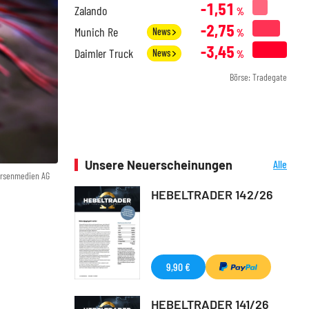
-1,51
Zalando
%
-2,75
Munich Re
News
%
-3,45
Daimler Truck
News
%
Börse: Tradegate
Unsere Neuerscheinungen
Alle
örsenmedien AG
Neuerscheinungen
HEBELTRADER 142/26
9,90 €
HEBELTRADER 141/26