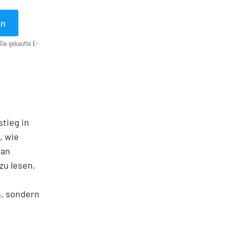
en
Sie gekaufte E-
stieg in
, wie
man
zu lesen,
n, sondern